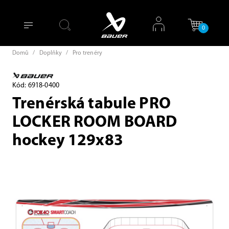
0
Domů
/
Doplňky
/
Pro trenéry
Kód: 6918-0400
Trenérská tabule PRO
LOCKER ROOM BOARD
hockey 129x83