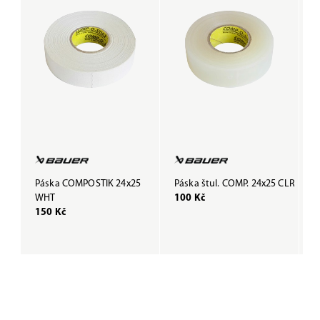
Páska COMPOSTIK 24x25
Páska štul. COMP. 24x25 CLR
P
WHT
100 Kč
B
150 Kč
1