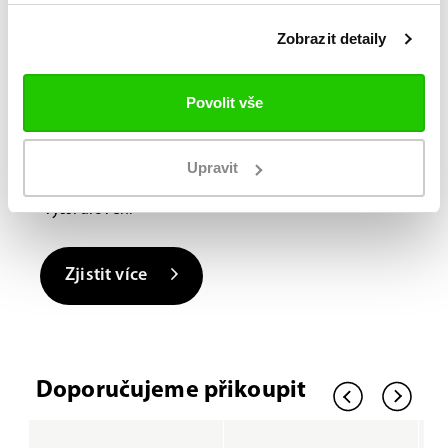
Laboratoř BAUER FitLab, navržená s důrazem na
Zobrazit detaily
výkon, využívá novou, nejmodernější technologii
skenování, která identifikuje jedinečné vlastnosti
Povolit vše
vašich nohou a doporučuje různé výkonnostní
prvky, které pozitivně ovlivní váš krok. Díky tomuto
špičkovému praktickému zážitku* si můžete vytvořit
Upravit
dokonalou brusli od ledu a posunout své bruslení na
vyšší úroveň.
Zjistit více
Doporučujeme přikoupit