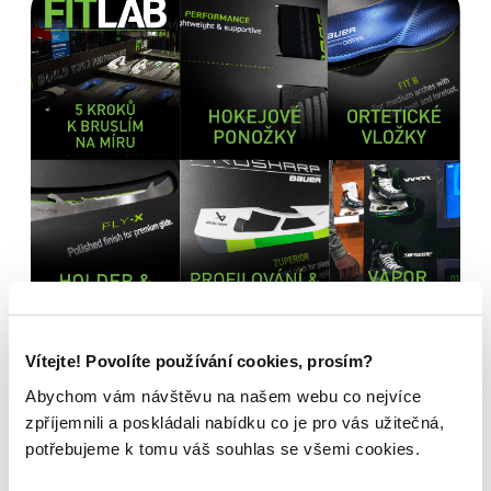
Vítejte! Povolíte používání cookies, prosím?
Bauer FITLAB
Brusle na míru?
Abychom vám návštěvu na našem webu co nejvíce
zpříjemnili a poskládali nabídku co je pro vás užitečná,
Navštivte nás na
potřebujeme k tomu váš souhlas se všemi cookies.
prodejně.