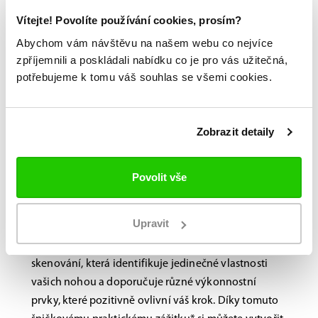
Vítejte! Povolíte používání cookies, prosím?
Abychom vám návštěvu na našem webu co nejvíce
zpříjemnili a poskládali nabídku co je pro vás užitečná,
potřebujeme k tomu váš souhlas se všemi cookies.
Bauer FITLAB
Zobrazit detaily
Brusle na míru?
Navštivte nás na
Povolit vše
prodejně.
Upravit
Laboratoř BAUER FitLab, navržená s důrazem na
výkon, využívá novou, nejmodernější technologii
skenování, která identifikuje jedinečné vlastnosti
vašich nohou a doporučuje různé výkonnostní
prvky, které pozitivně ovlivní váš krok. Díky tomuto