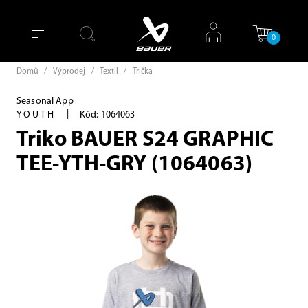
0
Domů
/
Výprodej
/
Textil
/
Trička
Seasonal App
|
YOUTH
Kód: 1064063
Triko BAUER S24 GRAPHIC
TEE-YTH-GRY (1064063)