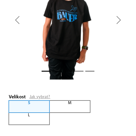
Previous
Next
Velikost
Jak vybrat?
S
M
L