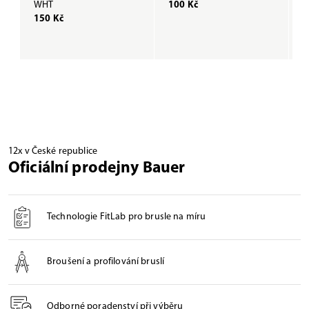
WHT
100 Kč
B
150 Kč
1
12x v České republice
Oficiální prodejny Bauer
Technologie FitLab pro brusle na míru
Broušení a profilování bruslí
Odborné poradenství při výběru