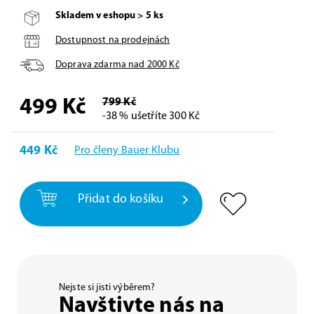
Skladem v eshopu > 5 ks
Dostupnost na prodejnách
Doprava zdarma nad
2000
Kč
499
Kč
799 Kč
-38 % ušetříte 300 Kč
449 Kč
Pro členy Bauer Klubu
Přidat do košíku
Nejste si jisti výběrem?
Navštivte nás na