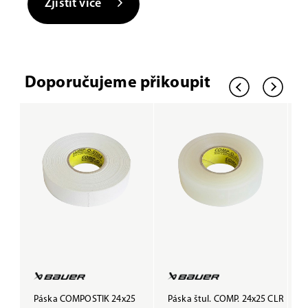
Zjistit více
Doporučujeme přikoupit
Páska COMPOSTIK 24x25
Páska štul. COMP. 24x25 CLR
P