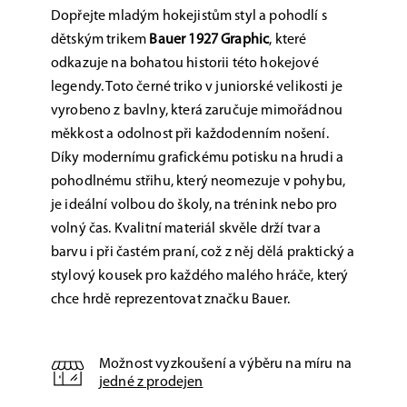
Dopřejte mladým hokejistům styl a pohodlí s
dětským trikem
Bauer 1927 Graphic
, které
odkazuje na bohatou historii této hokejové
legendy. Toto černé triko v juniorské velikosti je
vyrobeno z bavlny, která zaručuje mimořádnou
měkkost a odolnost při každodenním nošení.
Díky modernímu grafickému potisku na hrudi a
pohodlnému střihu, který neomezuje v pohybu,
je ideální volbou do školy, na trénink nebo pro
volný čas. Kvalitní materiál skvěle drží tvar a
barvu i při častém praní, což z něj dělá praktický a
stylový kousek pro každého malého hráče, který
chce hrdě reprezentovat značku Bauer.
Možnost vyzkoušení a výběru na míru na
jedné z prodejen