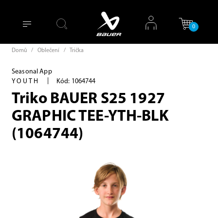
0
Domů
/
Oblečení
/
Trička
Seasonal App
|
YOUTH
Kód: 1064744
Triko BAUER S25 1927
GRAPHIC TEE-YTH-BLK
(1064744)