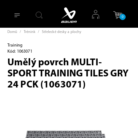
0
Domů
/
Trénink
/
Střelecké desky a plochy
Training
Kód: 1063071
Umělý povrch MULTI-
SPORT TRAINING TILES GRY
24 PCK (1063071)