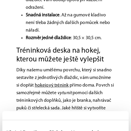
dlaždice vám dodají oporu při každém
odražení.
Snadná instalace
. Až na gumové kladivo
není třeba žádných dalších pomůcek nebo
nářadí.
Rozměr jedné dlaždice
: 30,5 × 30,5 cm.
Tréninková deska na hokej,
kterou můžete ještě vylepšit
Díky našemu umělému povrchu, který si snadno
sestavíte z jednotlivých dlaždic, vám umožníme
si dopřát
hokejový trénink
přímo doma. Povrch si
samozřejmě můžete
vytunit
pomocí dalších
tréninkových doplňků, jako je branka, nahrávač
puků či střelecká sada. Jaké hřiště si vytvoříte
doma vy?