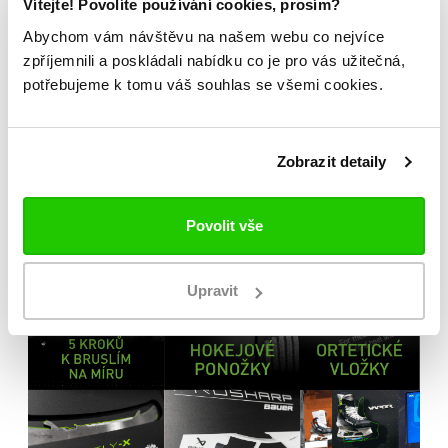
Vítejte! Povolíte používání cookies, prosím?
Možnost vyzkoušení a výběru na míru na
Abychom vám návštěvu na našem webu co nejvíce
jedné z prodejen
zpříjemnili a poskládali nabídku co je pro vás užitečná,
Originální zboží s garancí záruky přímo
potřebujeme k tomu váš souhlas se všemi cookies.
od výrobce
Zobrazit detaily
Povolit vše
Upravit