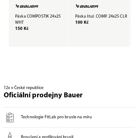
Páska COMPOSTIK 24x25
Páska štul. COMP. 24x25 CLR
P
WHT
100 Kč
B
150 Kč
1
12x v České republice
Oficiální prodejny Bauer
Technologie FitLab pro brusle na míru
Broušení a profilování bruslí