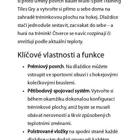
si proto umělý povrch Bauer Multi-Sport Training
Tiles Gry a vytvořte si přímo u sebe doma na
zahradě tréninkovou plochu na hokej. Dlaždice
stačí jednoduše sestavit, zacvakat do sebe – a
hurá na trénink! Čtverce se navíc rozpínají či
smršťují podle aktuální teploty.
Klíčové vlastnosti a funkce
Prémiový povrch
.
Na dlaždice můžete
vstoupit ve sportovní obuví i s hokejovými
kolečkovými bruslemi.
Pětibodový spojovací systém
.
Vytvořte si
během okamžiku dokonalou konfiguraci
tréninkové
plochy, aniž byste se museli
obávat nerovností a škvír způsobených
teplotními změnami.
Polstrované vložky
na spodní straně každé