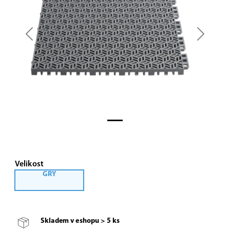
Previous
Next
Velikost
GRY
Skladem v eshopu > 5 ks