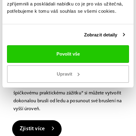
zpříjemnili a poskládali nabídku co je pro vás užitečná,
Bauer FITLAB
potřebujeme k tomu váš souhlas se všemi cookies.
Brusle na míru?
Navštivte nás na
Zobrazit detaily
prodejně.
Laboratoř BAUER FitLab, navržená s důrazem na
Povolit vše
výkon, využívá novou, nejmodernější technologii
skenování, která identifikuje jedinečné vlastnosti
Upravit
vašich nohou a doporučuje různé výkonnostní
prvky, které pozitivně ovlivní váš krok. Díky tomuto
špičkovému praktickému zážitku* si můžete vytvořit
dokonalou brusli od ledu a posunout své bruslení na
vyšší úroveň.
Zjistit více