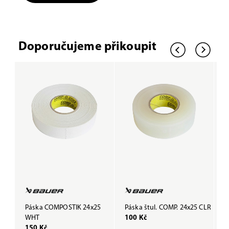
Doporučujeme přikoupit
Páska COMPOSTIK 24x25
Páska štul. COMP. 24x25 CLR
P
WHT
100 Kč
B
150 Kč
1