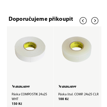
Doporučujeme přikoupit
Páska COMPOSTIK 24x25
Páska štul. COMP. 24x25 CLR
P
WHT
100 Kč
B
150 Kč
1