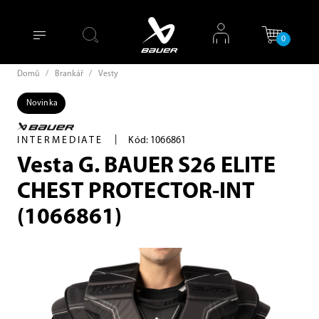
0
Domů
/
Brankář
/
Vesty
Novinka
|
INTERMEDIATE
Kód: 1066861
Vesta G. BAUER S26 ELITE
CHEST PROTECTOR-INT
(1066861)