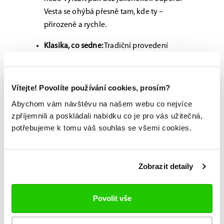
Vesta se ohýbá přesně tam, kde ty –
přirozeně a rychle.
Klasika, co sedne:
Tradiční provedení
zápěstí ti zaručí, že vesta skvěle padne k
tvým rukavicím. Žádné nepříjemné drhnutí,
jen čistý komfort od prvního hvizdu.
Vítejte! Povolíte používání cookies, prosím?
Abychom vám návštěvu na našem webu co nejvíce
Bauer Elite Chest Protector
není jen chránič. Je to
zpříjemnili a poskládali nabídku co je pro vás užitečná,
tvoje brnění inspirované těmi nejlepšími v oboru,
potřebujeme k tomu váš souhlas se všemi cookies.
které ti dovolí soustředit se na jediné: nepustit
ani gól.
Zobrazit detaily
Možnost vyzkoušení a výběru na míru na
jedné z prodejen
Povolit vše
Originální zboží s garancí záruky přímo
od výrobce