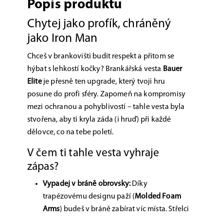
Popis produktu
Chytej jako profík, chráněný
jako Iron Man
Chceš v brankovišti budit respekt a přitom se
hýbat s lehkostí kočky? Brankářská vesta
Bauer
Elite
je přesně ten upgrade, který tvoji hru
posune do profi sféry. Zapomeň na kompromisy
mezi ochranou a pohyblivostí – tahle vesta byla
stvořena, aby ti kryla záda (i hruď) při každé
dělovce, co na tebe poletí.
V čem ti tahle vesta vyhraje
zápas?
Vypadej v bráně obrovsky:
Díky
trapézovému designu paží (
Molded Foam
Arms
) budeš v bráně zabírat víc místa. Střelci