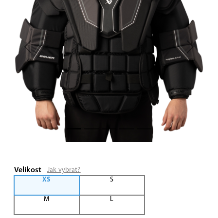
Previous
Next
Velikost
Jak vybrat?
XS
S
M
L