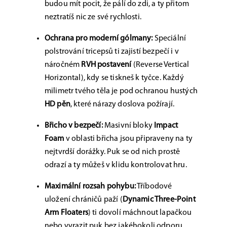
budou mít pocit, že pálí do zdi, a ty přitom
neztratíš nic ze své rychlosti.
Ochrana pro moderní gólmany:
Speciální
polstrování tricepsů ti zajistí bezpečí i v
náročném
RVH postavení
(Reverse Vertical
Horizontal), kdy se tiskneš k tyčce. Každý
milimetr tvého těla je pod ochranou hustých
HD pěn
, které nárazy doslova požírají.
Břicho v bezpečí:
Masivní bloky
Impact
Foam
v oblasti břicha jsou připraveny na ty
nejtvrdší dorážky. Puk se od nich prostě
odrazí a ty můžeš v klidu kontrolovat hru.
Maximální rozsah pohybu:
Tříbodové
uložení chráničů paží (
Dynamic Three-Point
Arm Floaters
) ti dovolí máchnout lapačkou
nebo vyrazit puk bez jakéhokoli odporu.