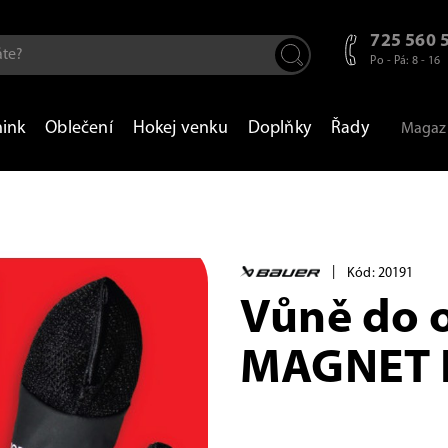
725 560 
Po - Pá: 8 - 16
nink
Oblečení
Hokej venku
Doplňky
Řady
Magaz
|
Kód: 20191
Vůně do 
MAGNET F