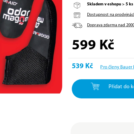
Skladem v eshopu > 5 ks
Dostupnost na prodejnác
Doprava zdarma nad
200
599
Kč
539 Kč
Pro členy Bauer
Přidat do k