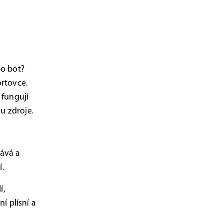
bo bot?
rtovce.
 fungují
u zdroje.
dává a
í.
í,
í plísní a