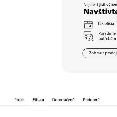
Nejste si jisti výb
Navštivt
12x oficiá
Poradíme 
potřebám
Zobrazit prode
Popis
FitLab
Doporučené
Podobné