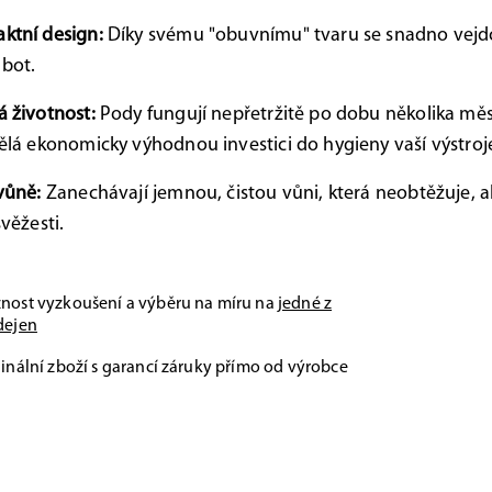
ktní design:
Díky svému "obuvnímu" tvaru se snadno vejd
 bot.
 životnost:
Pody fungují nepřetržitě po dobu několika měs
ělá ekonomicky výhodnou investici do hygieny vaší výstroj
vůně:
Zanechávají jemnou, čistou vůni, která neobtěžuje, 
svěžesti.
nost vyzkoušení a výběru na míru na
jedné z
dejen
inální zboží s garancí záruky přímo od výrobce