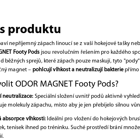
s produktu
aví nepříjemný zápach linoucí se z vaší hokejové tašky ne
NET Footy Pods
jsou revolučním řešením pro každého spo
od běžných sprejů, které zápach pouze maskují, tyto "pody"
ečný magnet –
pohlcují vlhkost a neutralizují bakterie
přímo 
volit ODOR MAGNET Footy Pods?
í neutralizace:
Speciální složení uvnitř podů aktivně vyhle
uje molekuly zápachu, místo aby je jen přebíjelo silnou vůn
 absorpce vlhkosti:
Ideální pro vložení do hokejových brusl
k, tenisek ihned po tréninku. Suché prostředí brání množen
í.