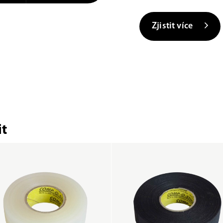
Zjistit více
t