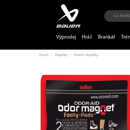
Výprodej
Hráč
Brankář
Tré
Domů
/
Doplňky
/
Ostatní doplňky