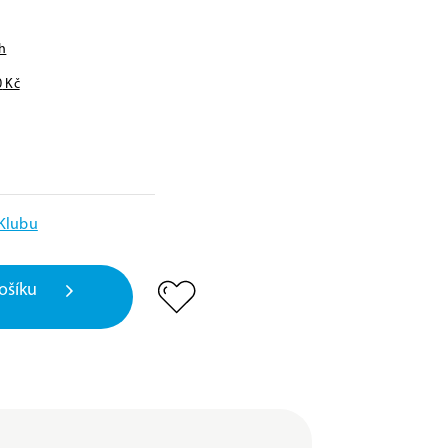
h
0
Kč
 Klubu
ošíku