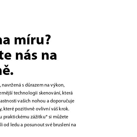
na míru?
te nás na
ě.
, navržená s důrazem na výkon,
nější technologii skenování, která
vlastnosti vašich nohou a doporučuje
 které pozitivně ovlivní váš krok.
 praktickému zážitku* si můžete
li od ledu a posunout své bruslení na