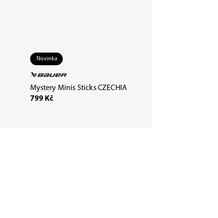
Novinka
Mystery Minis Sticks CZECHIA
Páska COMPOSTI
799 Kč
200 Kč