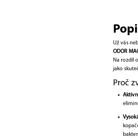
Popi
Už vás neb
ODOR MAG
Na rozdíl 
jako skut
Proč z
Aktivn
elimin
Vysoká
kopače
bakteri