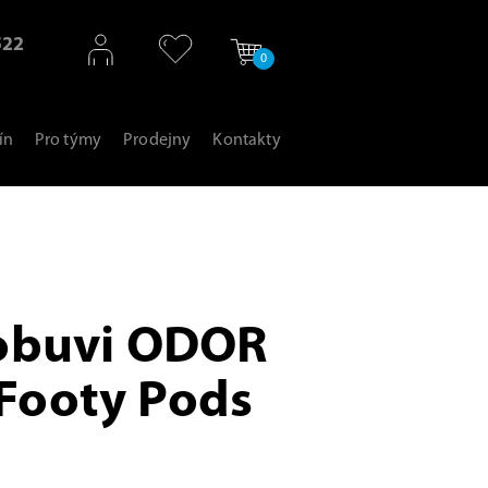
522
0
ín
Pro týmy
Prodejny
Kontakty
obuvi ODOR
ooty Pods