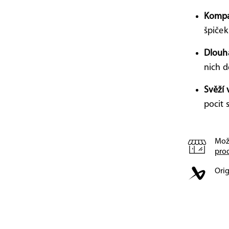
Kompa
špiček
Dlouhá
nich d
Svěží 
pocit 
Mož
pro
Orig