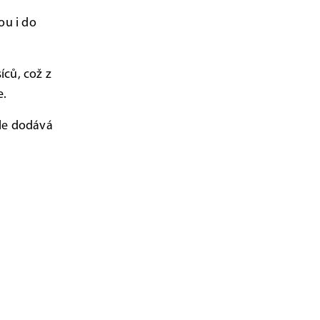
ou i do
íců, což z
e.
ale dodává