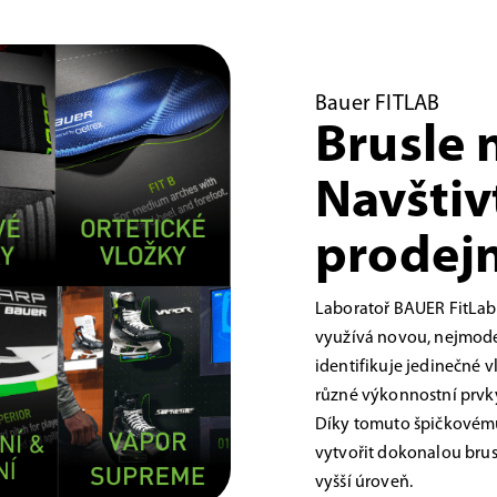
Bauer FITLAB
Brusle 
Navštiv
prodejn
Laboratoř BAUER FitLab
využívá novou, nejmoder
identifikuje jedinečné 
různé výkonnostní prvky,
Díky tomuto špičkovému
vytvořit dokonalou brus
vyšší úroveň.