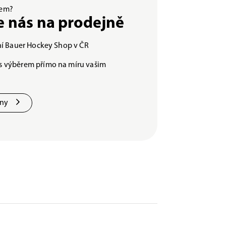
ěrem?
e nás na prodejně
lní Bauer Hockey Shop v ČR
s výběrem přímo na míru vašim
jny