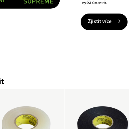
vyšší úroveň.
Zjistit více
t