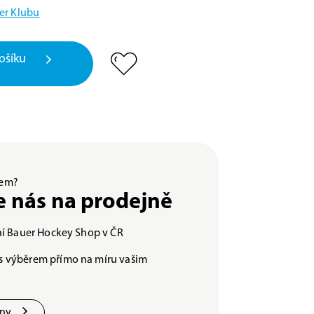
er Klubu
ošíku
ěrem?
e nás na prodejně
lní Bauer Hockey Shop v ČR
s výběrem přímo na míru vašim
jny