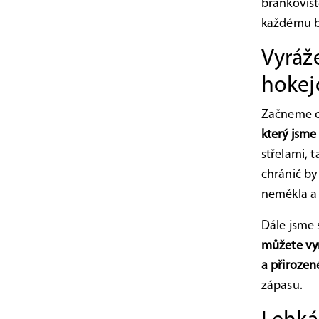
brankovišt
každému br
Vyráž
hokej
Začneme o
který jsme
střelami, 
chránič b
neměkla a 
Dále jsme s
můžete vyr
a přirozen
zápasu.