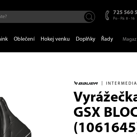
725 560 
Po - Pá: 8 - 16
nink
Oblečení
Hokej venku
Doplňky
Řady
Magaz
|
INTERMEDI
Vyrážečk
GSX BLO
(1061645