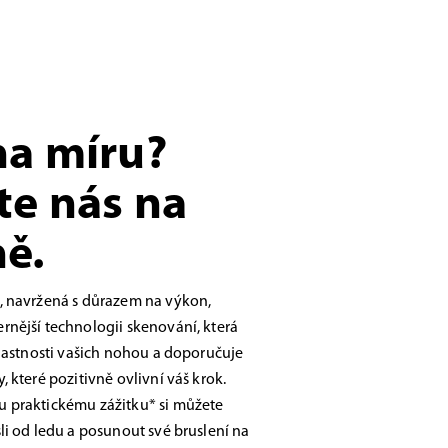
na míru?
te nás na
ě.
, navržená s důrazem na výkon,
nější technologii skenování, která
vlastnosti vašich nohou a doporučuje
 které pozitivně ovlivní váš krok.
 praktickému zážitku* si můžete
li od ledu a posunout své bruslení na