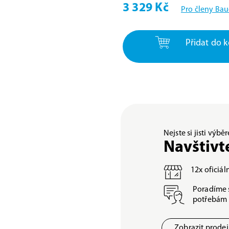
3 329 Kč
Pro členy Bau
Přidat do k
Nejste si jisti výb
Navštivt
12x oficiá
Poradíme 
potřebám
Zobrazit prode