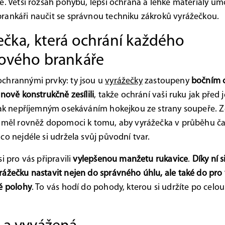
ě. Větší rozsah pohybu, lepší ochrana a lehké materiály um
ankáři naučit se správnou techniku zákroků vyrážečkou.
ečka, která ochrání každého
ového brankáře
chrannými prvky: ty jsou u
vyrážečky
zastoupeny
bočním 
 nově konstrukčně zesílili
, takže ochrání vaši ruku jak před
tak nepříjemným osekáváním hokejkou ze strany soupeře. Z
y měl rovněž dopomoci k tomu, aby vyrážečka v průběhu č
co nejdéle si udržela svůj původní tvar.
i pro vás připravili
vylepšenou manžetu rukavice
.
Díky ní s
ážečku nastavit nejen do správného úhlu, ale také do pro 
é polohy
. To vás hodí do pohody, kterou si udržíte po celo