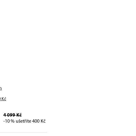
h
0
Kč
4 099 Kč
-10 % ušetříte 400 Kč