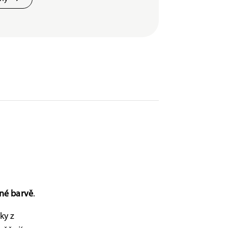
né barvě
.
ky z