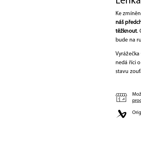
Lehká
Ke zmíněné
náš předch
těžknout
.
bude na ru
Vyrážečka 
nedá říci 
stavu zoufa
Mož
pro
Orig