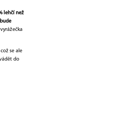
% lehčí než
ebude
 vyrážečka
což se ale
uvádět do