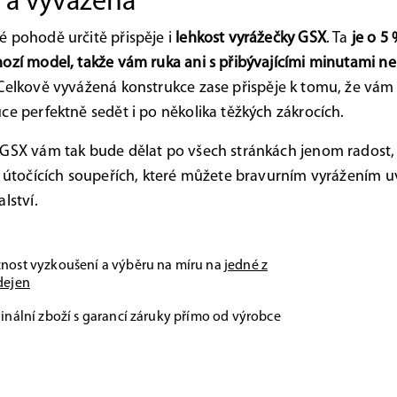
 a vyvážená
 pohodě určitě přispěje i
lehkost vyrážečky GSX
. Ta
je o 5 
ozí model, takže vám ruka ani s přibývajícími minutami n
 Celkově vyvážená konstrukce zase přispěje k tomu, že vám
ce perfektně sedět i po několika těžkých zákrocích.
GSX vám tak bude dělat po všech stránkách jenom radost, 
o útočících soupeřích, které můžete bravurním vyrážením 
lství.
nost vyzkoušení a výběru na míru na
jedné z
dejen
inální zboží s garancí záruky přímo od výrobce