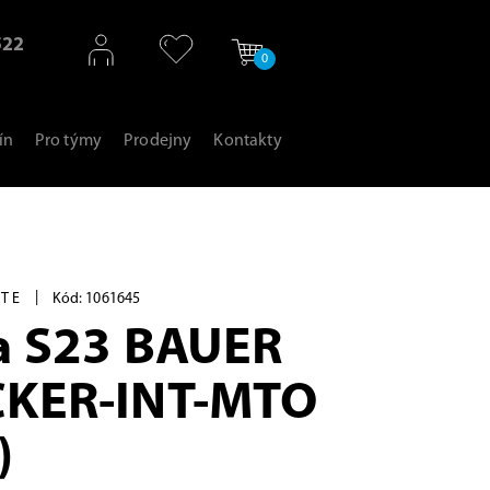
522
0
ín
Pro týmy
Prodejny
Kontakty
|
ATE
Kód: 1061645
a S23 BAUER
CKER-INT-MTO
)