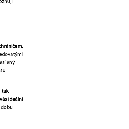
ožňují
chráničem,
 jedovatými
esílený
asu
i tak
vás ideální
u dobu