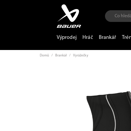
Výprodej
Hráč
Brankář
Tré
Domů
/
Brankář
/
Vyrážečky