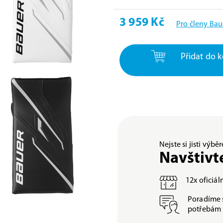
3 959 Kč
Pro členy Bau
Přidat do k
Nejste si jisti výb
Navštivt
12x oficiá
Poradíme 
potřebám