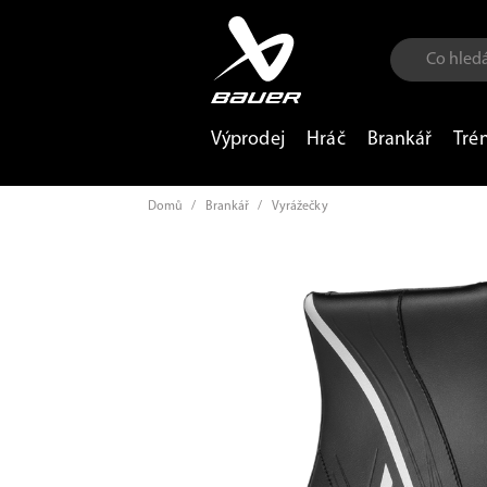
Výprodej
Hráč
Brankář
Tré
Domů
/
Brankář
/
Vyrážečky