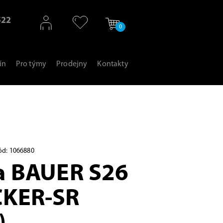
522
0
ín
Pro týmy
Prodejny
Kontakty
ód: 1066880
a BAUER S26
CKER-SR