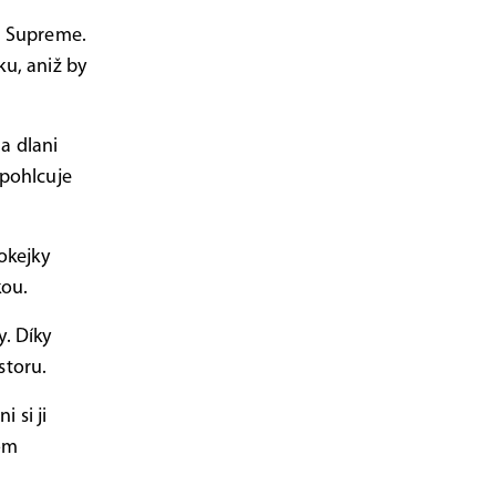
u Supreme.
ku, aniž by
a dlani
 pohlcuje
okejky
kou.
y. Díky
storu.
 si ji
tom