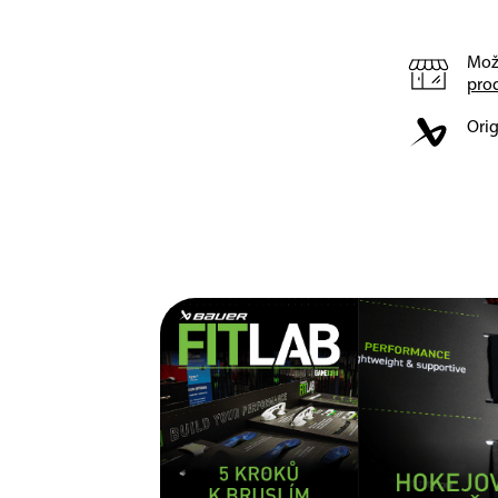
Mož
pro
Orig