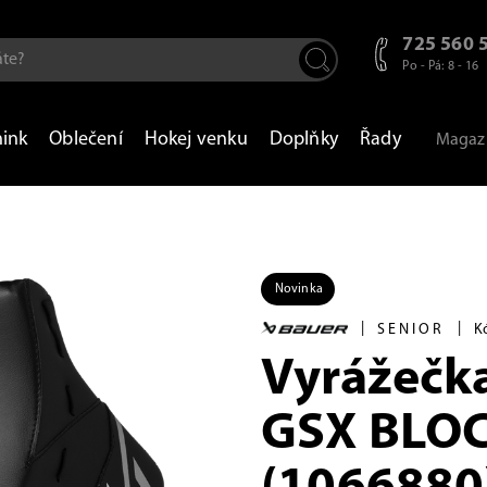
725 560 
Po - Pá: 8 - 16
nink
Oblečení
Hokej venku
Doplňky
Řady
Magaz
Novinka
|
|
SENIOR
K
Vyrážečk
GSX BLO