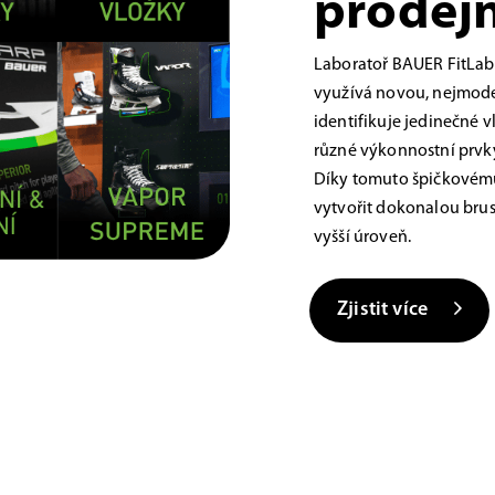
prodejn
Laboratoř BAUER FitLab
využívá novou, nejmoder
identifikuje jedinečné 
různé výkonnostní prvky,
Díky tomuto špičkovému
vytvořit dokonalou brus
vyšší úroveň.
Zjistit více