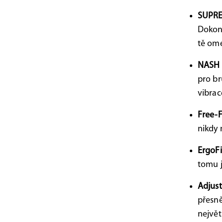
SUPRE
Dokona
tě ome
NASH 
pro br
vibrac
Free-
nikdy 
ErgoFi
tomu j
Adjust
přesně
největ