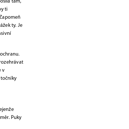
osílá tam,
y ti
š. Zapomeň
žek ty. Je
asivní
í ochranu.
 rozehrávat
e v
útočníky
ejenže
směr. Puky