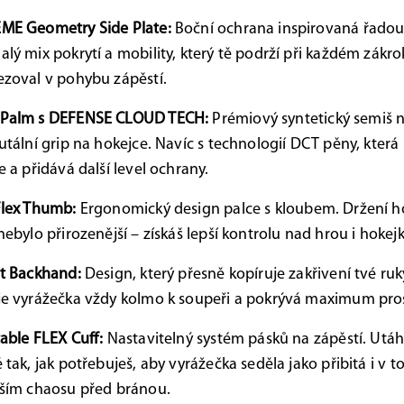
ME Geometry Side Plate:
Boční ochrana inspirovaná řado
lý mix pokrytí a mobility, který tě podrží při každém zákro
zoval v pohybu zápěstí.
Palm s DEFENSE CLOUD TECH:
Prémiový syntetický semiš n
utální grip na hokejce. Navíc s technologií DCT pěny, která
e a přidává další level ochrany.
Flex Thumb:
Ergonomický design palce s kloubem. Držení h
nebylo přirozenější – získáš lepší kontrolu nad hrou i hokej
t Backhand:
Design, který přesně kopíruje zakřivení tvé ruk
e vyrážečka vždy kolmo k soupeři a pokrývá maximum pro
able FLEX Cuff:
Nastavitelný systém pásků na zápěstí. Utáhni
 tak, jak potřebuješ, aby vyrážečka seděla jako přibitá i v 
ším chaosu před bránou.