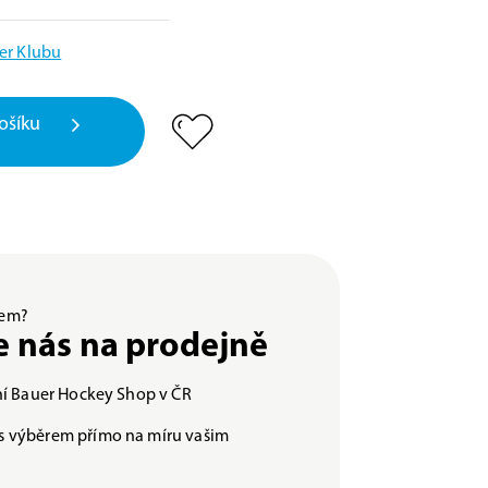
er Klubu
ošíku
ěrem?
e nás na prodejně
lní Bauer Hockey Shop v ČR
s výběrem přímo na míru vašim