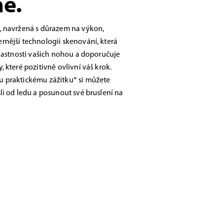
ě.
, navržená s důrazem na výkon,
nější technologii skenování, která
vlastnosti vašich nohou a doporučuje
 které pozitivně ovlivní váš krok.
 praktickému zážitku* si můžete
li od ledu a posunout své bruslení na