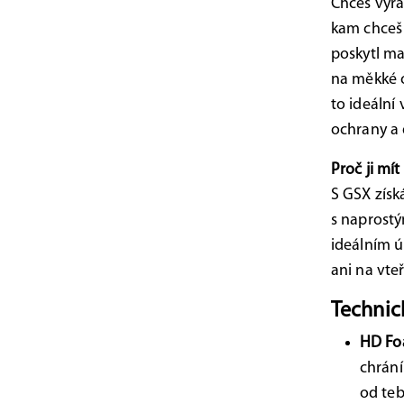
Chceš vyrá
kam chceš
poskytl ma
na měkké 
to ideální
ochrany a
Proč ji mít
S GSX získ
s naprostý
ideálním ú
ani na vte
Technick
HD Fo
chrání
od teb