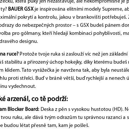
žečku, která puky jen nezastavuje, ale nekompromisně je p
 ty?
BAUER GSX
je inspirována elitními modely Supreme, ab
ximální pokrytí a kontrolu, jakou v brankovišti potřebuje
odrazy do nebezpečných prostor – s GSX budeš pánem dorá
 volba pro gólmany, kteří hledají kombinaci pohyblivosti, m
 dravého designu.
 na ruce?
Protože tvoje ruka si zaslouží víc než jen základn
áš stabilitu a přirozený úchop hokejky, díky kterému budeš
m klidem. Tato vyrážečka je navržena tak, aby byla neustál
hlu proti střelci. Buď v bráně větší, buď rychlejší a nenech 
řinu vydechnout.
é arzenál, co tě podrží:
am Blocker Board:
Deska z pěn s vysokou hustotou (HD). N
 tvou ruku, ale dává tvým odrazům tu správnou razanci a 
e budou létat přesně tam, kam je pošleš.