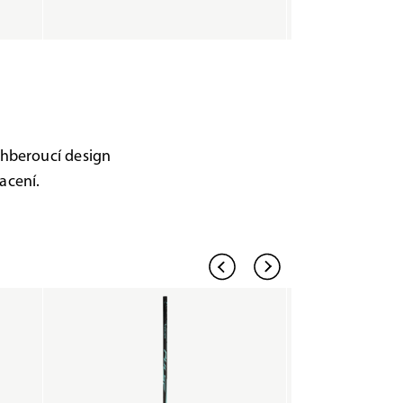
echberoucí design
acení.