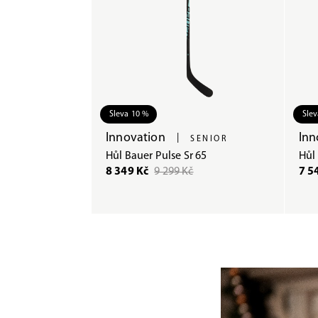
Sleva 10 %
Slev
Innovation
Inn
|
SENIOR
Hůl Bauer Pulse Sr 65
Hůl 
8 349 Kč
9 299 Kč
7 5