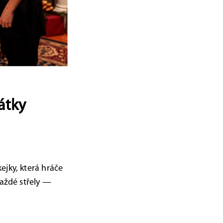
átky
ejky, která hráče
každé střely —