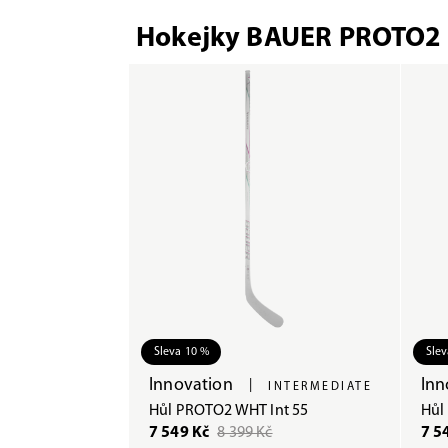
Hokejky BAUER PROTO2
Sleva 10 %
Slev
Innovation
Inn
|
INTERMEDIATE
Hůl PROTO2 WHT Int 55
Hůl
7 549 Kč
8 399 Kč
7 5