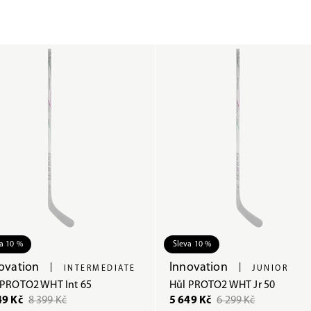
a 10 %
Sleva 10 %
ovation
Innovation
|
|
INTERMEDIATE
JUNIOR
 PROTO2 WHT Int 65
Hůl PROTO2 WHT Jr 50
49 Kč
8 399 Kč
5 649 Kč
6 299 Kč