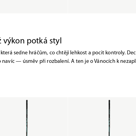
 výkon potká styl
 která sedne hráčům, co chtějí lehkost a pocit kontroly. D
o navíc — úsměv při rozbalení. A ten je o Vánocích k nezapl