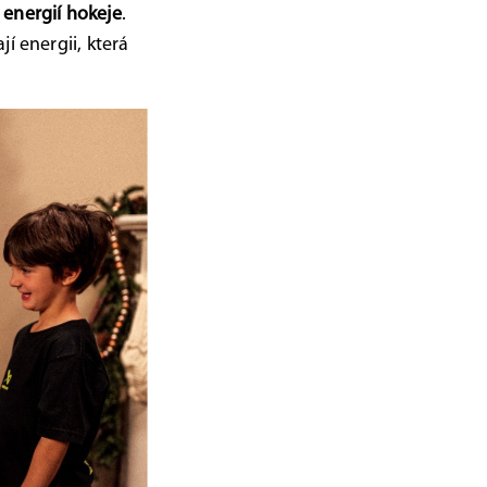
 energií hokeje
.
í energii, která