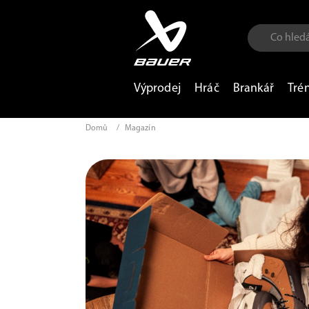
Výprodej
Hráč
Brankář
Tré
Domů
/
Magazín