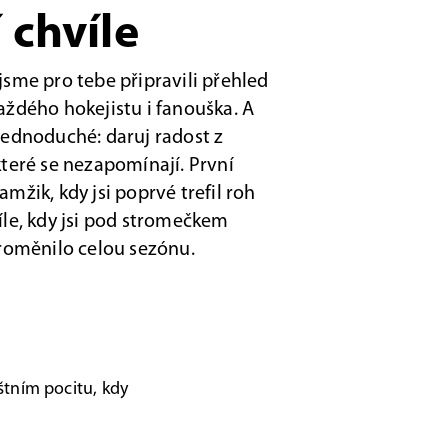
 chvíle
 jsme pro tebe připravili přehled
každého hokejistu i fanouška. A
 Jednoduché: daruj radost z
které se nezapomínají. První
amžik, kdy jsi poprvé trefil roh
víle, kdy jsi pod stromečkem
 proměnilo celou sezónu.
štním pocitu, kdy