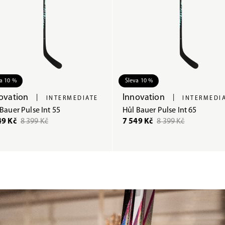
a 10 %
Sleva 10 %
ovation
Innovation
|
|
INTERMEDIATE
INTERMEDI
Bauer Pulse Int 55
Hůl Bauer Pulse Int 65
49 Kč
8 399 Kč
7 549 Kč
8 399 Kč