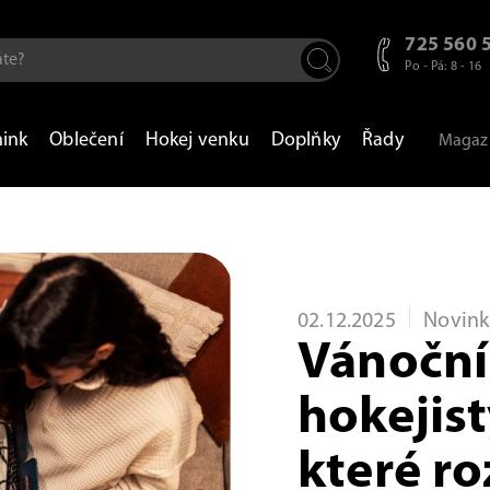
725 560 
Po - Pá: 8 - 16
nink
Oblečení
Hokej venku
Doplňky
Řady
Magaz
02.12.2025
Novink
Vánoční
hokejist
které ro