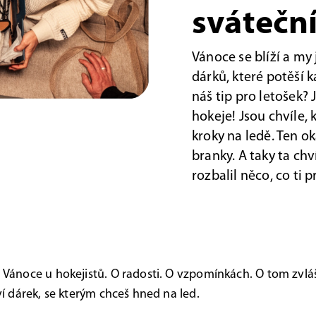
sváteční
Vánoce se blíží a my
dárků, které potěší 
náš tip pro letošek?
hokeje!
Jsou chvíle, 
kroky na ledě. Ten ok
branky. A taky ta ch
rozbalil něco, co ti
 Vánoce u hokejistů. O radosti. O vzpomínkách. O tom zvlá
ví dárek, se kterým chceš hned na led.