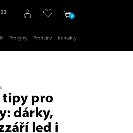
522
0
ín
Pro týmy
Prodejny
Kontakty
a
 tipy pro
y: dárky,
zzáří led i