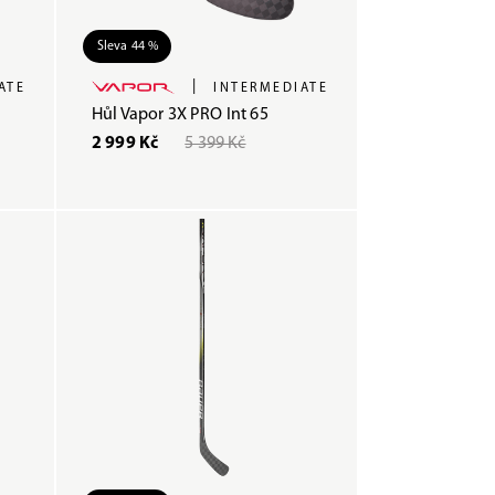
Sleva 44 %
|
ATE
INTERMEDIATE
Hůl Vapor 3X PRO Int 65
2 999 Kč
5 399 Kč