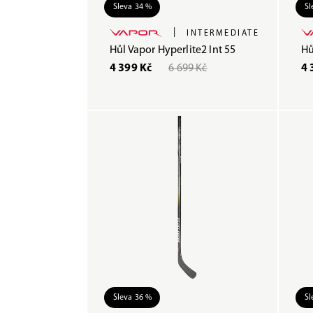
Sleva 34 %
Sl
|
INTERMEDIATE
Hůl Vapor Hyperlite2 Int 55
Hů
4 399 Kč
6 699 Kč
4 
Sleva 36 %
Sl