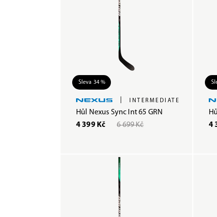
Sleva 34 %
Sl
|
INTERMEDIATE
Hůl Nexus Sync Int 65 GRN
Hů
4 399 Kč
6 699 Kč
4 