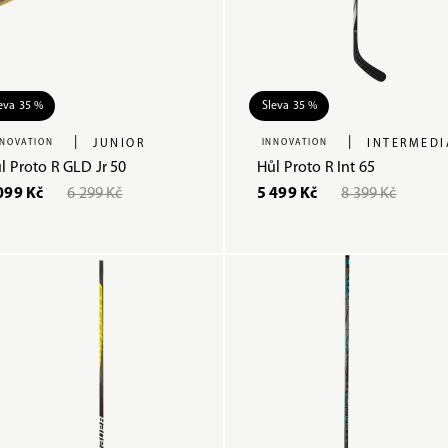
eva 35 %
Sleva 35 %
|
|
NNOVATION
JUNIOR
INNOVATION
INTERMEDI
l Proto R GLD Jr 50
Hůl Proto R Int 65
099 Kč
6 299 Kč
5 499 Kč
8 399 Kč