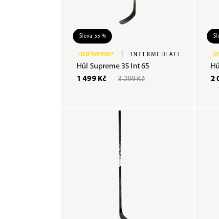
Sleva 55 %
Sl
|
INTERMEDIATE
Hůl Supreme 3S Int 65
Hů
1 499 Kč
3 299 Kč
2 