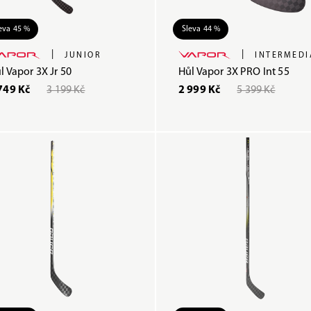
eva 45 %
Sleva 44 %
|
|
JUNIOR
INTERMEDI
l Vapor 3X Jr 50
Hůl Vapor 3X PRO Int 55
749 Kč
3 199 Kč
2 999 Kč
5 399 Kč