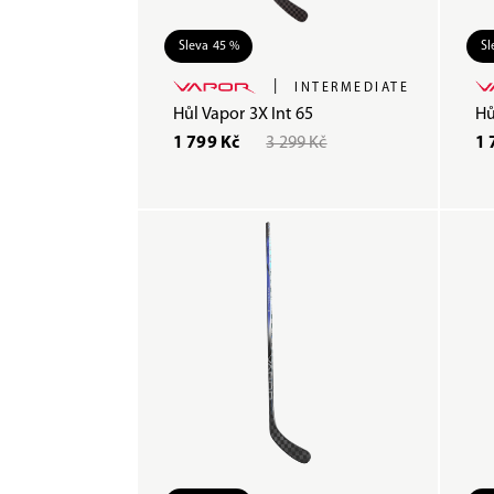
Sleva 45 %
Sl
|
INTERMEDIATE
Hůl Vapor 3X Int 65
Hů
1 799 Kč
3 299 Kč
1 