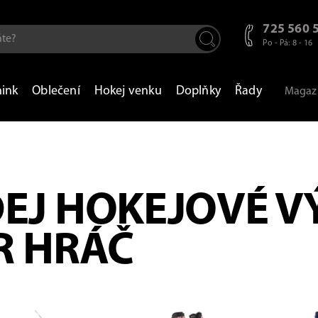
725 560 
Po - Pá: 8 - 16
nink
Oblečení
Hokej venku
Doplňky
Řady
Magaz
EJ HOKEJOVÉ V
R HRÁČ