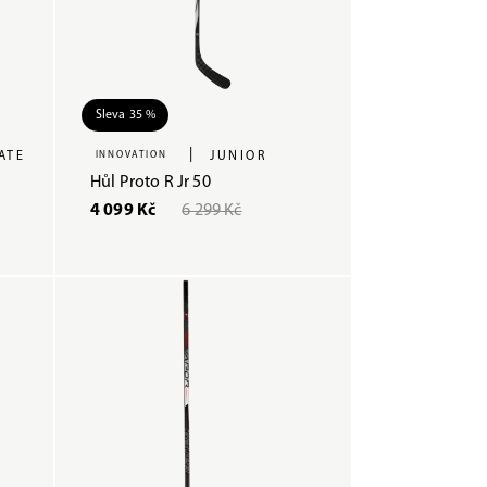
Sleva 35 %
|
ATE
INNOVATION
JUNIOR
Hůl Proto R Jr 50
4 099 Kč
6 299 Kč