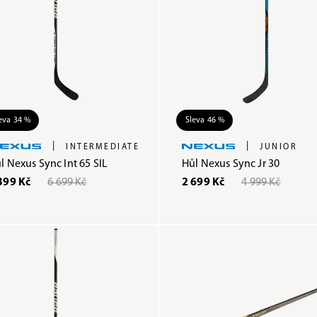
eva 34 %
Sleva 46 %
|
|
INTERMEDIATE
JUNIOR
l Nexus Sync Int 65 SIL
Hůl Nexus Sync Jr 30
399 Kč
6 699 Kč
2 699 Kč
4 999 Kč