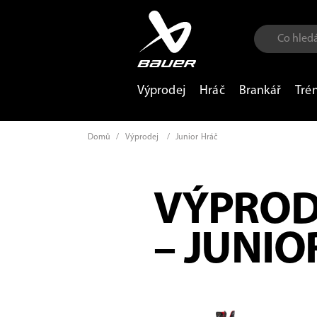
Výprodej
Hráč
Brankář
Tré
Domů
/
Výprodej
/
Junior Hráč
VÝPROD
– JUNIO