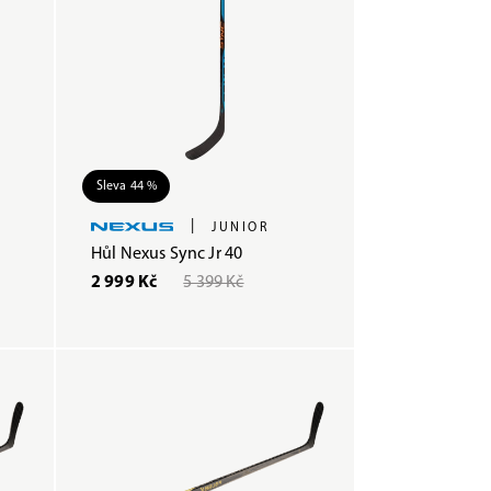
Sleva 44 %
|
JUNIOR
Hůl Nexus Sync Jr 40
2 999 Kč
5 399 Kč