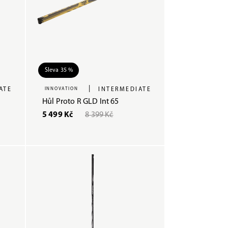
Sleva 35 %
|
ATE
INNOVATION
INTERMEDIATE
Hůl Proto R GLD Int 65
5 499 Kč
8 399 Kč