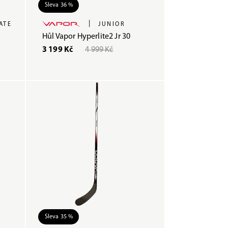
Sleva 36 %
|
ATE
JUNIOR
Hůl Vapor Hyperlite2 Jr 30
3 199 Kč
4 999 Kč
Sleva 35 %