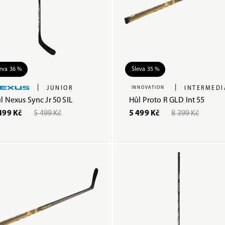
eva 36 %
Sleva 35 %
|
|
JUNIOR
INNOVATION
INTERMEDI
l Nexus Sync Jr 50 SIL
Hůl Proto R GLD Int 55
499 Kč
5 499 Kč
5 499 Kč
8 399 Kč