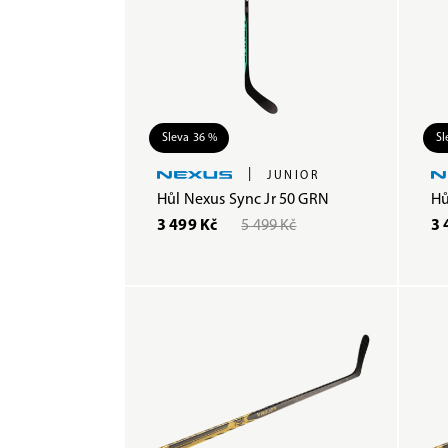
Sleva 36 %
Sl
|
JUNIOR
Hůl Nexus Sync Jr 50 GRN
Hů
3 499 Kč
5 499 Kč
3 