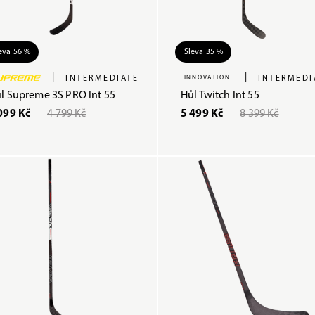
eva 56 %
Sleva 35 %
|
|
INTERMEDIATE
INNOVATION
INTERMEDI
l Supreme 3S PRO Int 55
Hůl Twitch Int 55
099 Kč
4 799 Kč
5 499 Kč
8 399 Kč