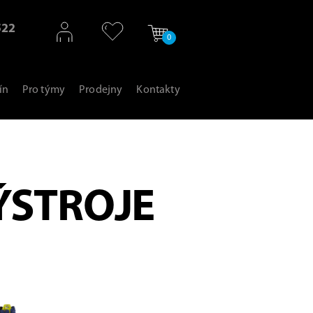
522
0
ín
Pro týmy
Prodejny
Kontakty
ÝSTROJE