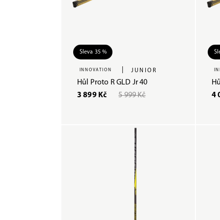
Sleva 35 %
Sl
|
INNOVATION
JUNIOR
I
Hůl Proto R GLD Jr 40
Hů
3 899 Kč
5 999 Kč
4 