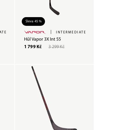
Sleva 45 %
|
ATE
INTERMEDIATE
Hůl Vapor 3X Int 55
1 799 Kč
3 299 Kč