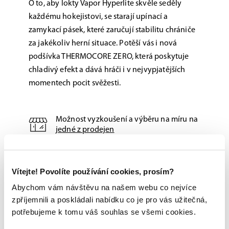
O to, aby lokty Vapor Hyperlite skvěle seděly
každému hokejistovi, se starají upínací a
zamykací pásek, které zaručují stabilitu chrániče
za jakékoliv herní situace. Potěší vás i nová
podšívka THERMOCORE ZERO, která poskytuje
chladivý efekt a dává hráči i v nejvypjatějších
momentech pocit svěžesti.
Možnost vyzkoušení a výběru na míru na
jedné z prodejen
Originální zboží s garancí záruky přímo
od výrobce
Vítejte! Povolíte používání cookies, prosím?
Abychom vám návštěvu na našem webu co nejvíce
zpříjemnili a poskládali nabídku co je pro vás užitečná,
potřebujeme k tomu váš souhlas se všemi cookies.