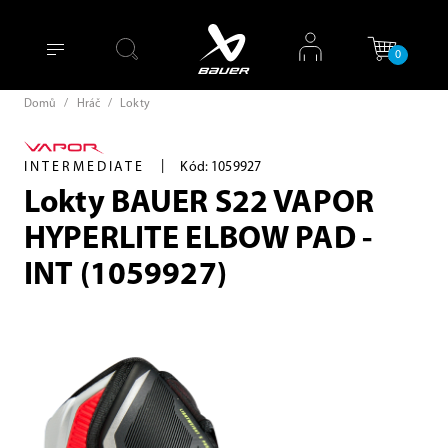
0
Domů
/
Hráč
/
Lokty
|
INTERMEDIATE
Kód: 1059927
Lokty BAUER S22 VAPOR
HYPERLITE ELBOW PAD -
INT (1059927)