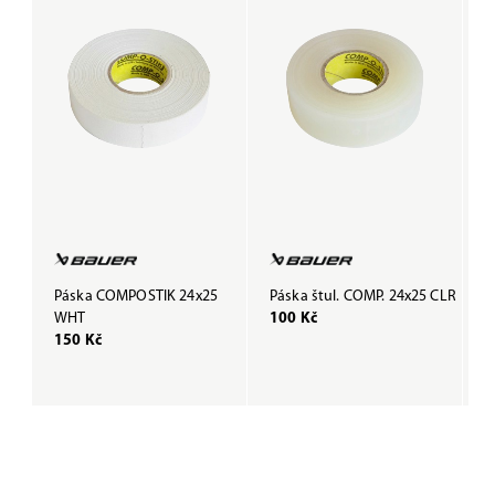
Páska COMPOSTIK 24x25
Páska štul. COMP. 24x25 CLR
P
WHT
100 Kč
B
150 Kč
1