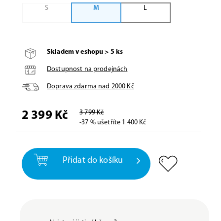
S
M
L
Skladem v eshopu > 5 ks
Dostupnost na prodejnách
Doprava zdarma nad
2000
Kč
3 799 Kč
2 399 Kč
-37 % ušetříte 1 400 Kč
Přidat do košíku