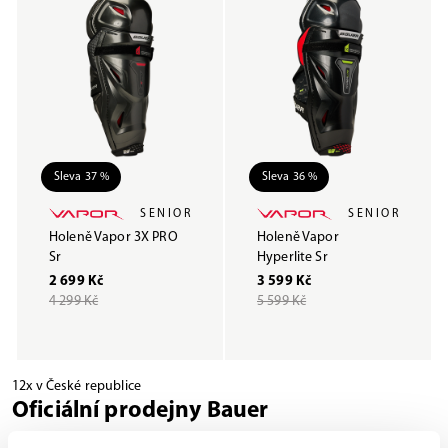
Sleva 37 %
Sleva 36 %
SENIOR
SENIOR
Holeně Vapor 3X PRO
Holeně Vapor
Sr
Hyperlite Sr
2 699 Kč
3 599 Kč
4 299 Kč
5 599 Kč
12x v České republice
Oficiální prodejny Bauer