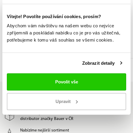
Technologie FitLab pro brusle na míru
Vítejte! Povolíte používání cookies, prosím?
Abychom vám návštěvu na našem webu co nejvíce
Broušení a profilování bruslí
zpříjemnili a poskládali nabídku co je pro vás užitečná,
potřebujeme k tomu váš souhlas se všemi cookies.
Odborné poradenství při výběru
Zobrazit detaily
Seznam prodejen
Povolit vše
Upravit
Jsme jediný oficiální
distributor značky Bauer v ČR
Nabízíme nejširší sortiment