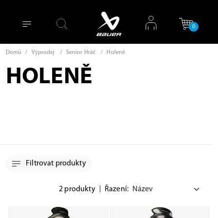
0
Domů
/
Výprodej
/
Senior Hráč
/
Holeně
HOLENĚ
Filtrovat produkty
2 produkty
|
Řazení: