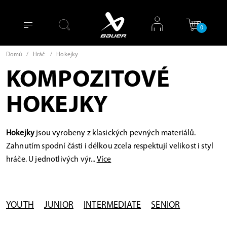
0
Domů
/
Hráč
/
Hokejky
KOMPOZITOVÉ
HOKEJKY
Hokejky
jsou vyrobeny z klasických pevných materiálů.
Zahnutím spodní části i délkou zcela respektují velikost i styl
hráče. U jednotlivých výr...
Více
YOUTH
JUNIOR
INTERMEDIATE
SENIOR