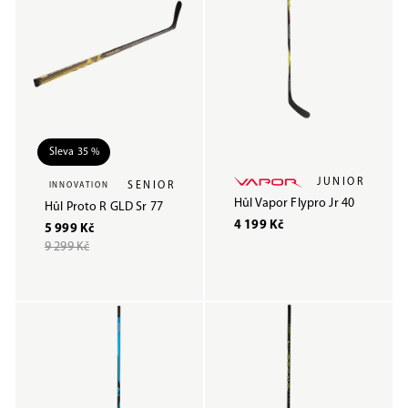
Sleva 35 %
JUNIOR
SENIOR
INNOVATION
Hůl Vapor Flypro Jr 40
Hůl Proto R GLD Sr 77
4 199 Kč
5 999 Kč
9 299 Kč