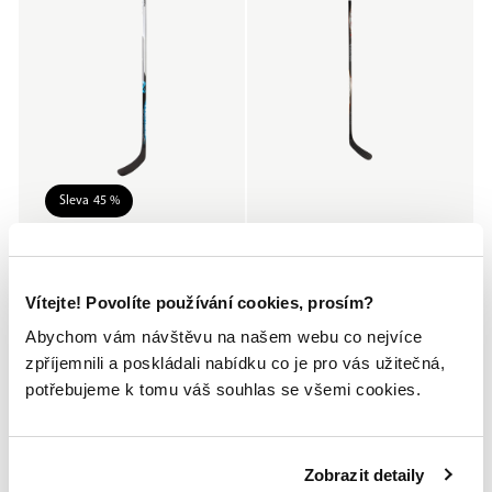
Sleva 45 %
SENIOR
INTERMEDIATE
Hůl Vapor Flypro Sr 87
Hůl Nexus E3 Int 55
5 499 Kč
1 649 Kč
Vítejte! Povolíte používání cookies, prosím?
2 999 Kč
Abychom vám návštěvu na našem webu co nejvíce
zpříjemnili a poskládali nabídku co je pro vás užitečná,
potřebujeme k tomu váš souhlas se všemi cookies.
Zobrazit detaily