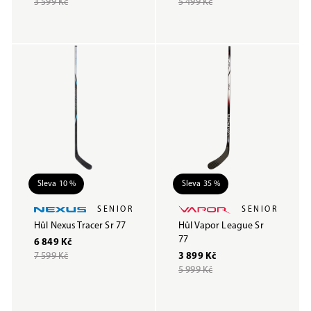
3 599 Kč
5 499 Kč
Sleva 10 %
Sleva 35 %
SENIOR
SENIOR
Hůl Nexus Tracer Sr 77
Hůl Vapor League Sr
77
6 849 Kč
7 599 Kč
3 899 Kč
5 999 Kč