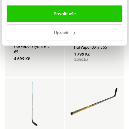
Povolit vše
Sleva 45 %
Upravit
INTERMEDIATE
INTERMEDIATE
Hůl Vapor Flypro Int
Hůl Vapor 3X Int 65
65
1 799 Kč
4 699 Kč
3 299 Kč