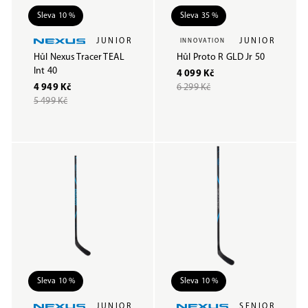
Sleva 10 %
Sleva 35 %
JUNIOR
JUNIOR
INNOVATION
Hůl Nexus Tracer TEAL
Hůl Proto R GLD Jr 50
Int 40
4 099 Kč
4 949 Kč
6 299 Kč
5 499 Kč
Sleva 10 %
Sleva 10 %
JUNIOR
SENIOR