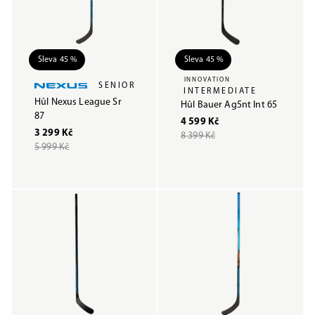
Sleva 45 %
Sleva 45 %
INNOVATION
SENIOR
INTERMEDIATE
Hůl Nexus League Sr
Hůl Bauer Ag5nt Int 65
87
4 599 Kč
3 299 Kč
8 399 Kč
5 999 Kč