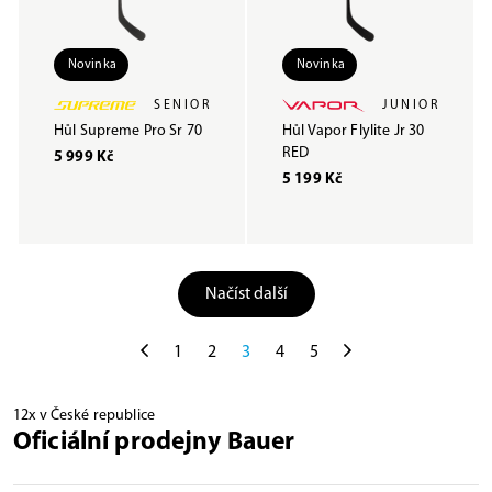
Novinka
Novinka
SENIOR
JUNIOR
Hůl Supreme Pro Sr 70
Hůl Vapor Flylite Jr 30
RED
5 999 Kč
5 199 Kč
Načíst další
1
2
3
4
5
12x v České republice
Oficiální prodejny Bauer