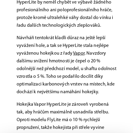
HyperLite by neměl chybět ve výbavě žádného
profesionálního ani poloprofesionálního hráče,
protože kromě ultralehké váhy dostal do vínku i
řadu dalších technologických zlepšováků.
Návrháři tentokrát kladli důraz na ještě lepší
vyvážení hole, a tak se HyperLite stala nejlépe
vyváženou hokejkou z řady
Vapor
. Navzdory
dalšímu snížení hmotnosti je čepel o 20 %
odolnější než předchozí model, u shaftu odolnost
vzrostla o 5 %. Toho se podařilo docílit díky
optimalizaci karbonových vrstev na místech, kde
dochází k největšímu namáhání hokejky.
Hokejka Vapor HyperLite je zároveň vyrobená
tak, aby hráčům maximálně usnadnila střelbu.
Oproti modelu FlyLite má o 10 % rychlejší
propružení, takže hokejista při střele vyvine