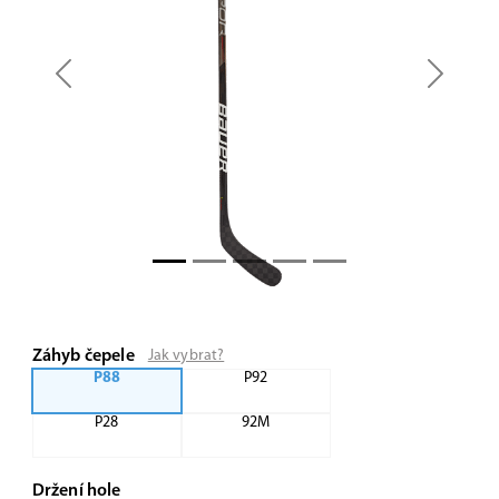
Previous
Next
Záhyb čepele
Jak vybrat?
P88
P92
P28
92M
Držení hole