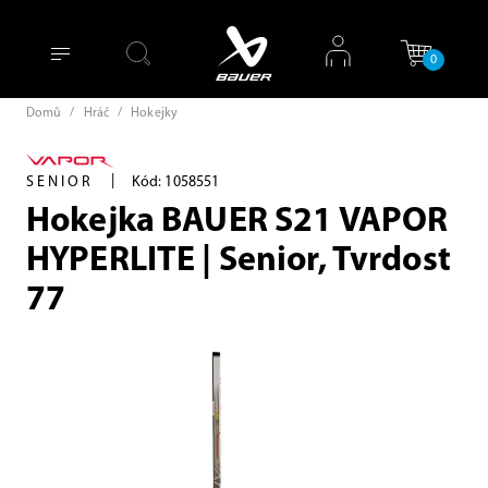
0
Domů
/
Hráč
/
Hokejky
|
SENIOR
Kód: 1058551
Hokejka BAUER S21 VAPOR
HYPERLITE | Senior, Tvrdost
77