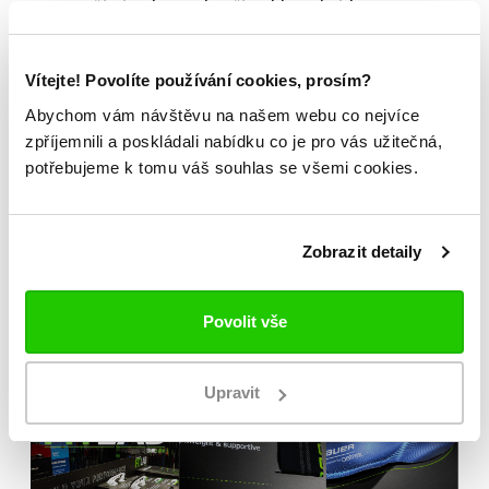
menší námahu a zakončí rychleji. Zkrátka a
jednoduše: pokud si Vapor HyperLite pořídíte,
brankáři budou mít zase o kus větší potíže se
Vítejte! Povolíte používání cookies, prosím?
zastavováním vašich střel.
Abychom vám návštěvu na našem webu co nejvíce
zpříjemnili a poskládali nabídku co je pro vás užitečná,
potřebujeme k tomu váš souhlas se všemi cookies.
Možnost vyzkoušení a výběru na míru na
jedné z prodejen
Originální zboží s garancí záruky přímo
Zobrazit detaily
od výrobce
Povolit vše
Upravit