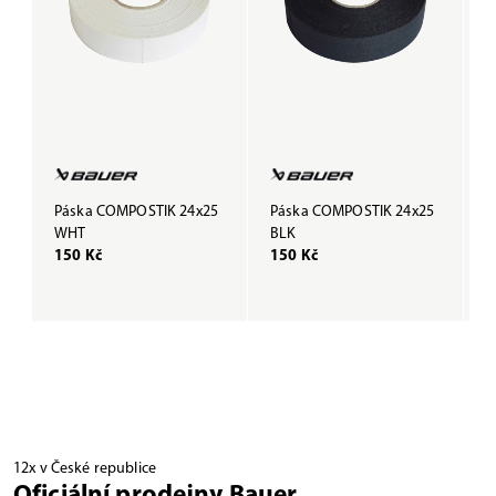
Páska COMPOSTIK 24x25
Páska COMPOSTIK 24x25
G
WHT
BLK
B
150 Kč
150 Kč
3
12x v České republice
Oficiální prodejny Bauer