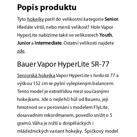
Popis produktu
Tyto
hokejky
patří do velikostní kategorie
Senior
.
Hledáte větší, nebo menší velikost? Hole Vapor
HyperLite nabízíme také ve velikostech
Youth
,
Junior
a
Intermediate
. Ostatní velikosti najdete
zde
.
Bauer Vapor HyperLite SR-77
Seniorská hokejka
Vapor HyperLite s tvrdostí 77 a
výškou 152 cm se pyšní vylepšeným balancem.
Tento model je extratřídou mezi současnými
hokejkami. Jde o nejlehčí hůl od Baueru, její
hmotnost se v porovnání s modelem FlyLite,
dosavadním rekordmanem, povedlo snížit o 5
gramů. Váha je nižší u dospěláckých i
mládežnických variant hokejky.
Špičkový model