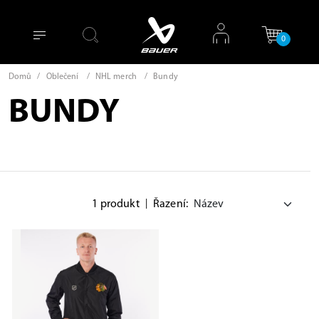
0
Domů
/
Oblečení
/
NHL merch
/
Bundy
BUNDY
1 produkt
|
Řazení: