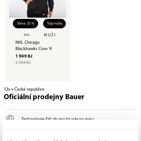
Sleva 25 %
Výprodej
MUŽI
NHL
NHL Chicago
Blackhawks Core ’4
1 949 Kč
2 599 Kč
12x v České republice
Oficiální prodejny Bauer
Technologie FitLab pro brusle na míru
Broušení a profilování bruslí