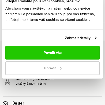
Vítejte! Povolíte používání cookies, prosím?
Abychom vám návštěvu na našem webu co nejvíce
zpříjemnili a poskládali nabídku co je pro vás užitečná,
Odborné poradenství při výběru
potřebujeme k tomu váš souhlas se všemi cookies.
Seznam prodejen
Zobrazit detaily
Povolit vše
Jsme jediný oficiální
Upravit
distributor značky Bauer v ČR
Nabízíme nejširší sortiment
značky Bauer na trhu
Bauer