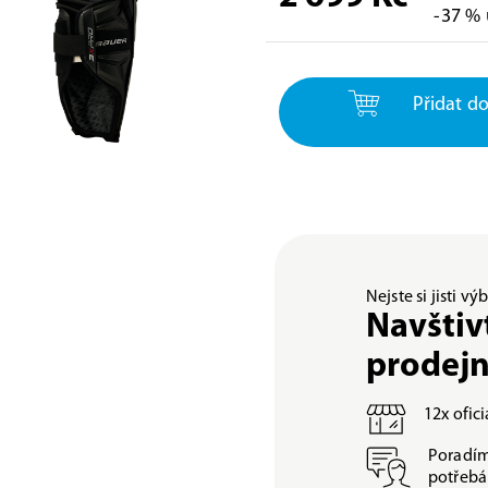
-37 % 
Přidat do
Nejste si jisti v
Navštiv
prodej
12x ofic
Poradím
potřeb