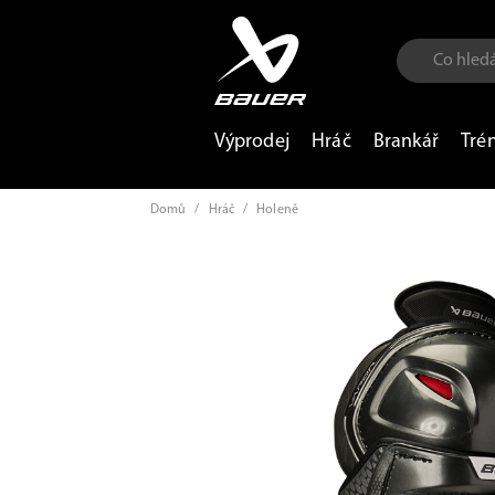
Výprodej
Hráč
Brankář
Tré
Domů
/
Hráč
/
Holeně