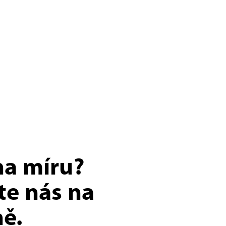
na míru?
te nás na
ě.