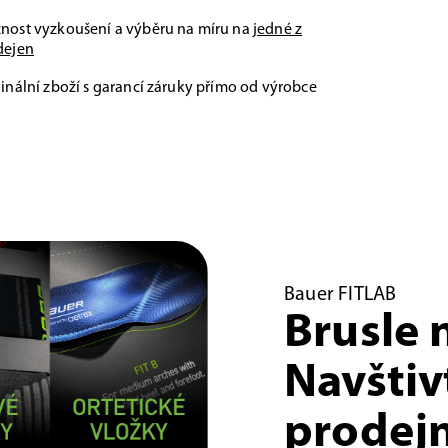
nost vyzkoušení a výběru na míru na
jedné z
dejen
inální zboží s garancí záruky přímo od výrobce
Bauer FITLAB
Brusle 
Navštiv
prodejn