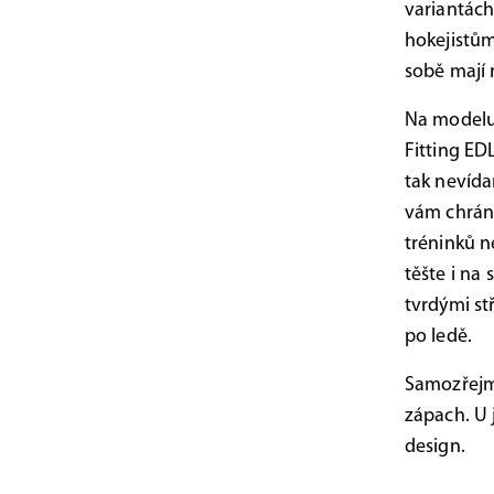
variantách
hokejistům
sobě mají 
Na modelu
Fitting ED
tak nevída
vám chráni
tréninků n
těšte i na
tvrdými st
po ledě.
Samozřejmo
zápach. U 
design.