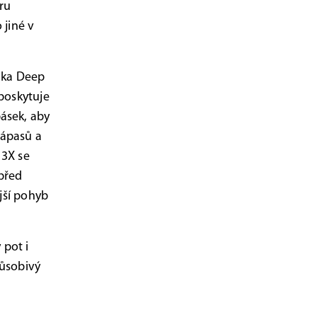
íru
 jiné v
lka Deep
poskytuje
ásek, aby
zápasů a
 3X se
 před
ější pohyb
 pot i
působivý