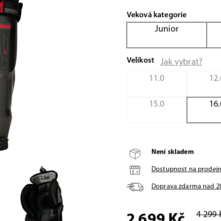
Veková kategorie
Junior
Velikost
Jak vybrat?
11.0
12.
15.0
16.
Není skladem
Dostupnost na prodej
Doprava zdarma nad
2
4 299 
2 699 Kč