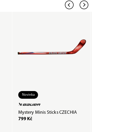
Novinka
Mystery Minis Sticks CZECHIA
Páska COMPOSTI
799 Kč
200 Kč