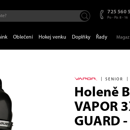
725 560 
Po - Pá: 8 - 16
nink
Oblečení
Hokej venku
Doplňky
Řady
Magaz
|
|
SENIOR
Holeně 
VAPOR 3
GUARD - 