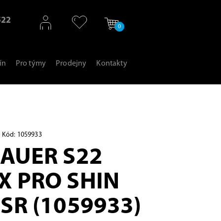
522
0
ín
Pro týmy
Prodejny
Kontakty
Kód: 1059933
BAUER S22
X PRO SHIN
SR (1059933)