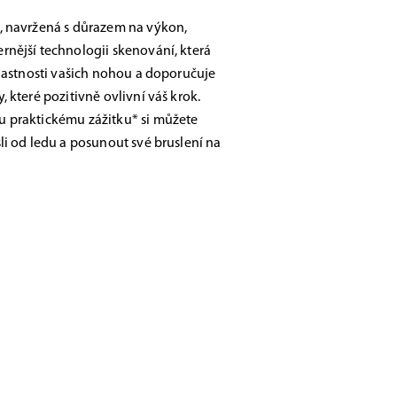
, navržená s důrazem na výkon,
nější technologii skenování, která
vlastnosti vašich nohou a doporučuje
 které pozitivně ovlivní váš krok.
 praktickému zážitku* si můžete
li od ledu a posunout své bruslení na