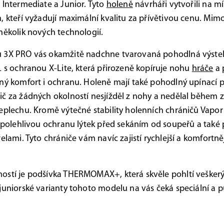
 Intermediate a Junior. Tyto
holeně
návrháři vytvořili na m
, kteří vyžadují maximální kvalitu za přívětivou cenu. Mimo
několik nových technologií.
 3X PRO vás okamžitě nadchne tvarovaná pohodlná výste
L s ochranou X-Lite, která přirozeně kopíruje nohu
hráče
a 
ný komfort i ochranu. Holeně mají také pohodlný upínací p
č za žádných okolností nesjížděl z nohy a nedělal během 
eplechu. Kromě výtečné stability holenních chráničů Vapor
 spolehlivou ochranu lýtek před sekáním od soupeřů a také
řelami. Tyto chrániče vám navíc zajistí rychlejší a komfortn
stí je podšívka THERMOMAX+, která skvěle pohltí veškerý
juniorské varianty tohoto modelu na vás čeká speciální a 