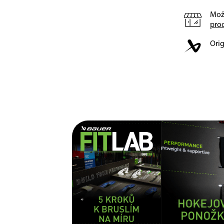
Mož
pro
Orig