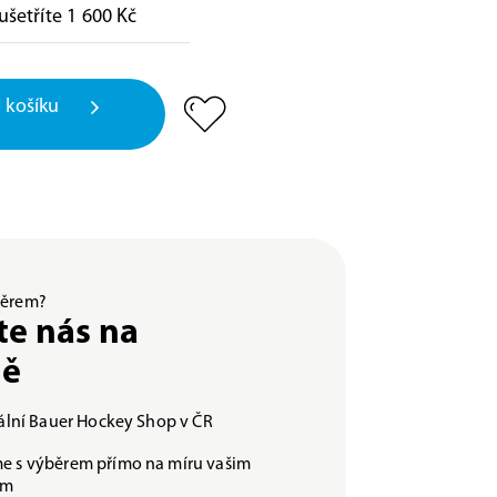
ušetříte 1 600 Kč
 košíku
ýběrem?
te nás na
ně
iální Bauer Hockey Shop v ČR
e s výběrem přímo na míru vašim
ám