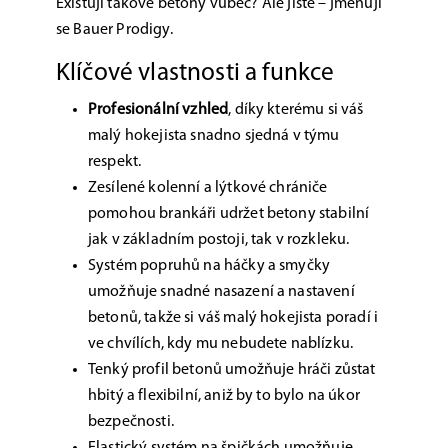
Existují takové betony vůbec? Ale jistě – jmenují
se Bauer Prodigy.
Klíčové vlastnosti a funkce
Profesionální vzhled
, díky kterému si váš
malý hokejista snadno sjedná v týmu
respekt.
Zesílené kolenní a lýtkové chrániče
pomohou brankáři udržet betony stabilní
jak v základním postoji, tak v rozkleku.
Systém popruhů na háčky a smyčky
umožňuje snadné nasazení a nastavení
betonů, takže si váš malý hokejista poradí i
ve chvílích, kdy mu nebudete nablízku.
Tenký profil betonů umožňuje hráči zůstat
hbitý a flexibilní, aniž by to bylo na úkor
bezpečnosti.