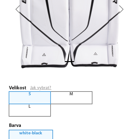
Previous
Next
Velikost
Jak vybrat?
S
M
L
Barva
white-black