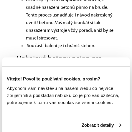
Elastický systém na špičkách umožňuje
snadné nasazení betonů přímo na brusle.
Tento proces usnadňuje i návod nakreslený
uvnitř betonu. Váš malý brankář si tak
s nasazením výstroje vždy poradí, aniž by se
musel stresovat.
Součástí balení je i chránič stehen.
Hokejové betony nejen pro
talentované děti
Dětské betony Prodigy nabízejí vašemu malému
Vítejte! Povolíte používání cookies, prosím?
brankáři pohodlí, vysokou míru bezpečí, ale
Abychom vám návštěvu na našem webu co nejvíce
hlavně jsou uzpůsobeny tak, aby si dětský
zpříjemnili a poskládali nabídku co je pro vás užitečná,
gólman s jejich nasazením nemusel dělat hlavu a
potřebujeme k tomu váš souhlas se všemi cookies.
zbytečně se stresovat ve chvílích, kdy nejste
poblíž, abyste mu pomohli. Díky tomu si malý
hráč snadno osvojí správné návyky při
Zobrazit detaily