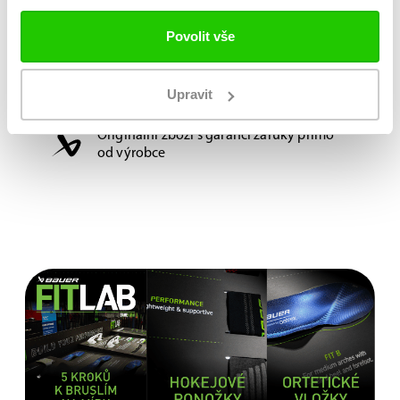
nasazování výstroje. A navíc si díky jejich profi
vzhledu bude v kabině připadat komfortně.
Povolit vše
Možnost vyzkoušení a výběru na míru na
Upravit
jedné z prodejen
Originální zboží s garancí záruky přímo
od výrobce