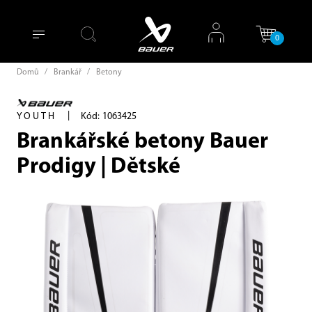
0
Domů
/
Brankář
/
Betony
|
YOUTH
Kód: 1063425
Brankářské betony Bauer
Prodigy | Dětské