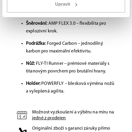
Skelet:
12k CURV® Composite – maximální
Upravit
podpora, minimální váha.
Šněrování:
AMP FLEX 3.0 – flexibilita pro
explozivní krok.
Podrážka:
Forged Carbon – jednodílný
karbon pro maximální efektivitu.
Nůž:
FLY-TI Runner – prémiové materiály s
titanovým povrchem pro brutální hrany.
Holder:
POWERFLY – blesková výměna nožů
a vylepšená agilita.
Možnost vyzkoušení a výběru na míru na
jedné z prodejen
Originální zboží s garancí záruky přímo