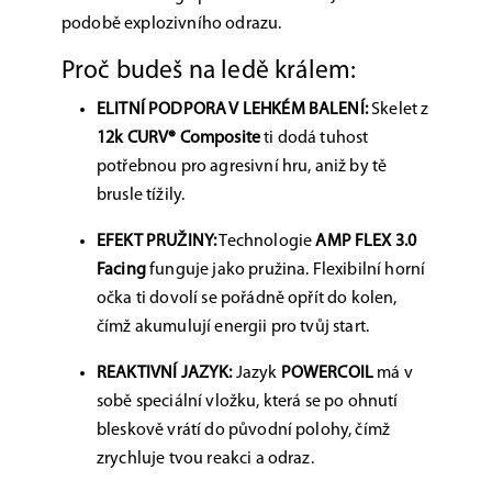
podobě explozivního odrazu.
Proč budeš na ledě králem:
ELITNÍ PODPORA V LEHKÉM BALENÍ:
Skelet z
12k CURV® Composite
ti dodá tuhost
potřebnou pro agresivní hru, aniž by tě
brusle tížily.
EFEKT PRUŽINY:
Technologie
AMP FLEX 3.0
Facing
funguje jako pružina. Flexibilní horní
očka ti dovolí se pořádně opřít do kolen,
čímž akumulují energii pro tvůj start.
REAKTIVNÍ JAZYK:
Jazyk
POWERCOIL
má v
sobě speciální vložku, která se po ohnutí
bleskově vrátí do původní polohy, čímž
zrychluje tvou reakci a odraz.