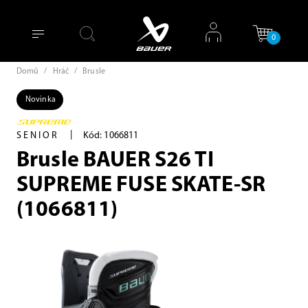
0
Domů
/
Hráč
/
Brusle
Novinka
|
SENIOR
Kód: 1066811
Brusle BAUER S26 TI
SUPREME FUSE SKATE-SR
(1066811)