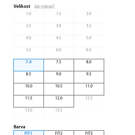
Velikost
Jak vybrat?
1.0
1.5
2.0
2.5
3.0
3.5
4.0
4.5
5.0
5.5
6.0
6.5
7.0
7.5
8.0
8.5
9.0
9.5
10.0
10.5
11.0
11.5
12.0
12.5
13.0
13.5
Barva
FIT1
FIT2
FIT3