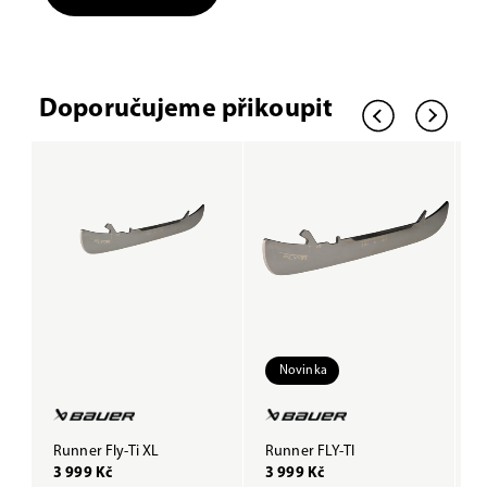
Doporučujeme přikoupit
Novinka
Runner Fly-Ti XL
Runner FLY-TI
R
3 999 Kč
3 999 Kč
2