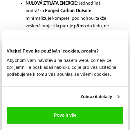
NULOVÁ ZTRÁTA ENERGIE:
Jednodílná
podrážka
Forged Carbon Outsole
minimalizuje kompresi pod nohou, takže
veškerá tvoje síla putuje přímo do ledu, ne
do deformace brusle.
TORZNÍ TUHOST:
Špička
FUSE X Toe Cap
s
Vítejte! Povolíte používání cookies, prosím?
křídly ve tvaru X zvyšuje tuhost boty v
Abychom vám návštěvu na našem webu co nejvíce
bognách a zlepšuje přenos energie při
zpříjemnili a poskládali nabídku co je pro vás užitečná,
manévrování.
potřebujeme k tomu váš souhlas se všemi cookies.
DRŽÍ JAKO PŘIBITÉ:
Stélka
LOCK-FIT PRO
zajistí, že se ti noha v brusli ani nepohne,
zatímco holder
POWERFLY
ti díky kombinaci
Zobrazit detaily
tuhých a flexibilních částí dodá
neuvěřitelnou hbitost.
Povolit vše
TECH-SPEC pro silné dravce: