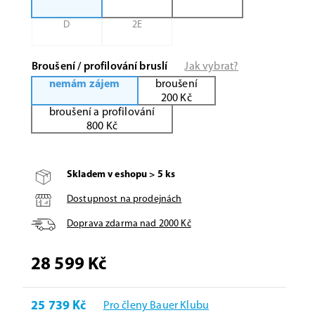
D
2E
Broušení / profilování bruslí
Jak vybrat?
nemám zájem
broušení
200 Kč
broušení a profilování
800 Kč
Skladem v eshopu > 5 ks
Dostupnost na prodejnách
Doprava zdarma nad
2000
Kč
28 599 Kč
25 739 Kč
Pro členy Bauer Klubu