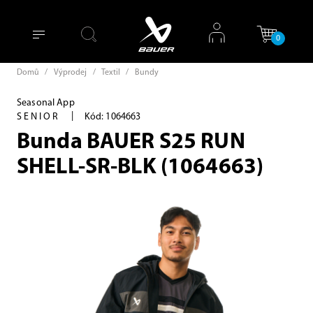
0
Domů
/
Výprodej
/
Textil
/
Bundy
Seasonal App
|
SENIOR
Kód: 1064663
Bunda BAUER S25 RUN
SHELL-SR-BLK (1064663)