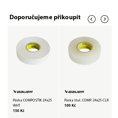
Doporučujeme přikoupit
Páska COMPOSTIK 24x25
Páska štul. COMP. 24x25 CLR
P
WHT
100 Kč
B
150 Kč
1