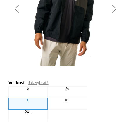
Previous
Next
Velikost
Jak vybrat?
S
M
L
XL
2XL