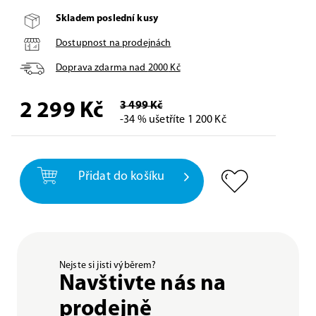
Skladem poslední kusy
Dostupnost na prodejnách
Doprava zdarma nad
2000
Kč
2 299
Kč
3 499 Kč
-34 % ušetříte 1 200 Kč
Přidat do košíku
Nejste si jisti výběrem?
Navštivte nás na
prodejně