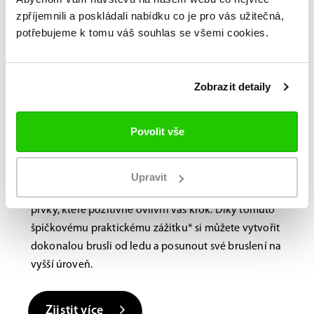
zpříjemnili a poskládali nabídku co je pro vás užitečná,
potřebujeme k tomu váš souhlas se všemi cookies.
Bauer FITLAB
Brusle na míru?
Navštivte nás na
Zobrazit detaily
prodejně.
Povolit vše
Laboratoř BAUER FitLab, navržená s důrazem na
výkon, využívá novou, nejmodernější technologii
skenování, která identifikuje jedinečné vlastnosti
Upravit
vašich nohou a doporučuje různé výkonnostní
prvky, které pozitivně ovlivní váš krok. Díky tomuto
špičkovému praktickému zážitku* si můžete vytvořit
dokonalou brusli od ledu a posunout své bruslení na
vyšší úroveň.
Zjistit více