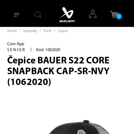
0
Domů
/
Výprodej
/
Textil
/
Čepice
Core App
|
SENIOR
Kód: 1062020
Čepice BAUER S22 CORE
SNAPBACK CAP-SR-NVY
(1062020)