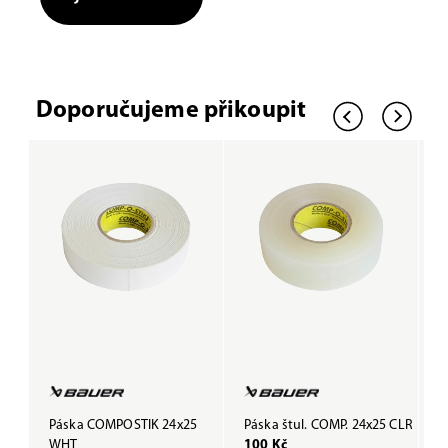
Doporučujeme přikoupit
Páska COMPOSTIK 24x25
Páska štul. COMP. 24x25 CLR
P
WHT
100 Kč
B