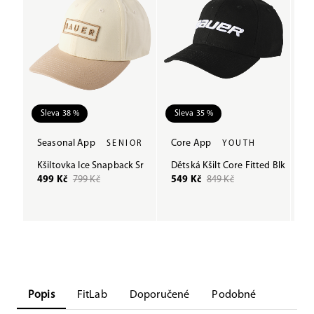
Sleva 38 %
Sleva 35 %
S
Seasonal App
Core App
S
SENIOR
YOUTH
Kšiltovka Ice Snapback Sr
Dětská Kšilt Core Fitted Blk
Če
499 Kč
799 Kč
549 Kč
849 Kč
5
Popis
FitLab
Doporučené
Podobné