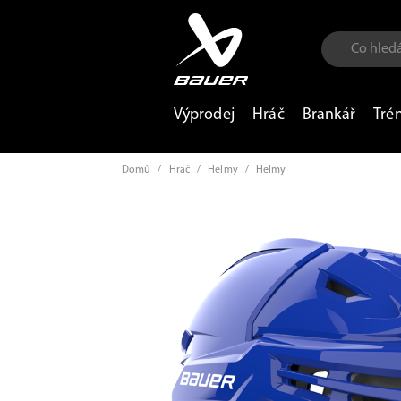
Výprodej
Hráč
Brankář
Tré
Domů
/
Hráč
/
Helmy
/
Helmy