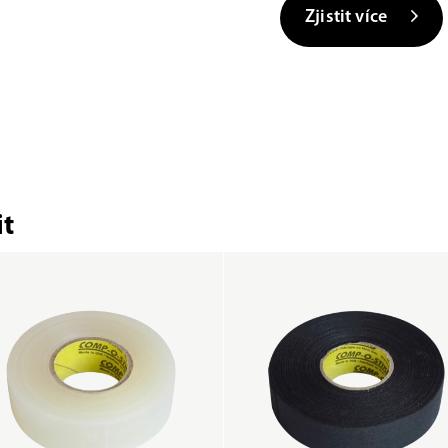
Zjistit více
t