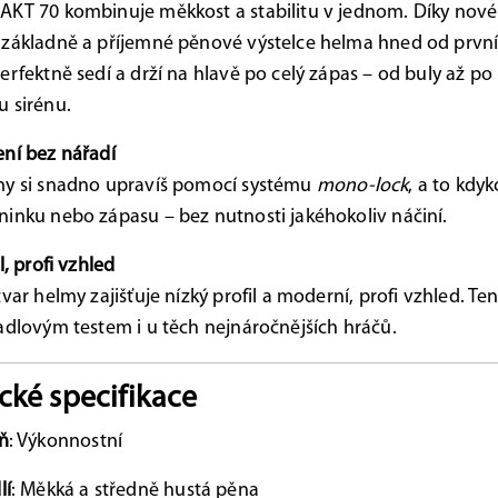
AKT 70 kombinuje měkkost a stabilitu v jednom. Díky nov
 základně a příjemné pěnové výstelce helma hned od prvn
erfektně sedí a drží na hlavě po celý zápas – od buly až po
 sirénu.
ní bez nářadí
my si snadno upravíš pomocí systému
mono-lock
, a to kdyk
inku nebo zápasu – bez nutnosti jakéhokoliv náčiní.
l, profi vzhled
tvar helmy zajišťuje nízký profil a moderní, profi vzhled. Te
adlovým testem i u těch nejnáročnějších hráčů.
cké specifikace
ň
: Výkonnostní
lí
: Měkká a středně hustá pěna