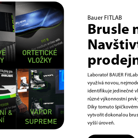
Bauer FITLAB
Brusle 
Navštiv
prodejn
Laboratoř BAUER FitLab
využívá novou, nejmoder
identifikuje jedinečné 
různé výkonnostní prvky,
Díky tomuto špičkovému
vytvořit dokonalou brus
vyšší úroveň.