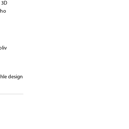
é 3D
ího
oliv
nhle design