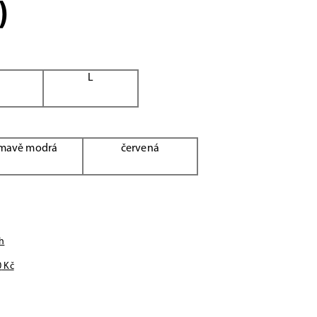
)
M
L
mavě modrá
červená
h
0
Kč