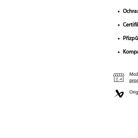
Ochra
Certif
Přizp
Kompat
Mož
pro
Orig