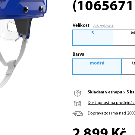
(1065671
Velikost
Jak vybrat?
S
Barva
modrá
t
Skladem v eshopu > 5 ks
Dostupnost na prodejnác
Doprava zdarma nad
200
2 899
Kč