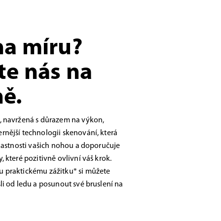
na míru?
te nás na
ě.
, navržená s důrazem na výkon,
nější technologii skenování, která
vlastnosti vašich nohou a doporučuje
 které pozitivně ovlivní váš krok.
 praktickému zážitku* si můžete
li od ledu a posunout své bruslení na