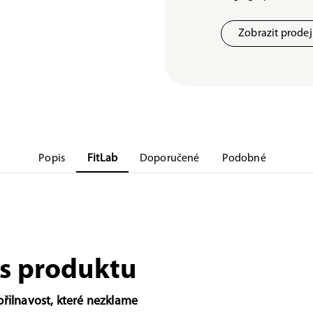
Zobrazit prode
Popis
FitLab
Doporučené
Podobné
s produktu
přilnavost, které nezklame