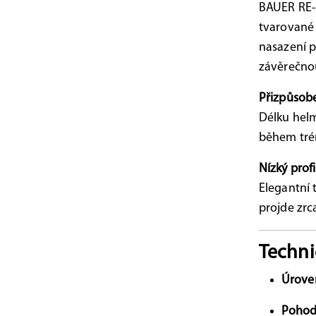
BAUER RE-
tvarované
nasazení p
závěrečnou
Přizpůsobe
Délku hel
během trén
Nízký profi
Elegantní 
projde zrc
Techni
Úrove
Pohod