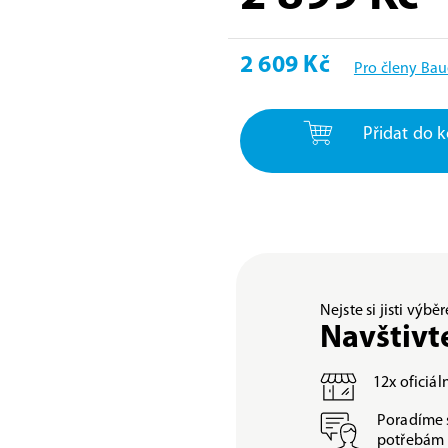
2 609 Kč
Pro členy Bau
Přidat do k
Nejste si jisti výb
Navštivt
12x oficiá
Poradíme 
potřebám