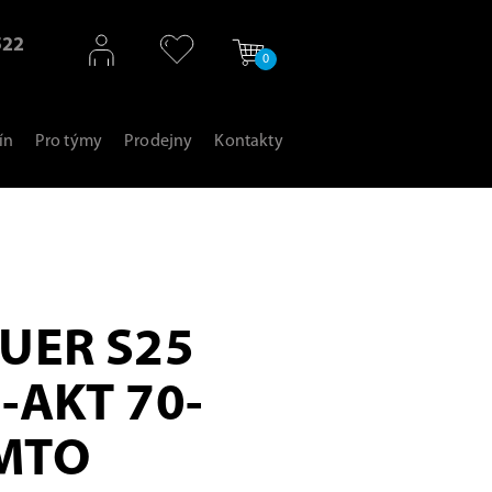
522
0
ín
Pro týmy
Prodejny
Kontakty
UER S25
-AKT 70-
MTO