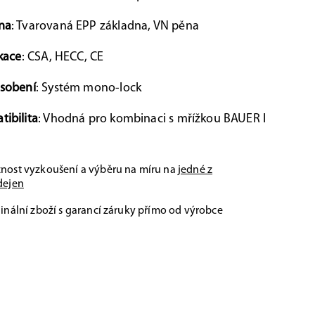
na
: Tvarovaná EPP základna, VN pěna
ikace
: CSA, HECC, CE
ůsobení
: Systém mono-lock
ibilita
: Vhodná pro kombinaci s mřížkou BAUER I
nost vyzkoušení a výběru na míru na
jedné z
dejen
inální zboží s garancí záruky přímo od výrobce