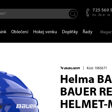
725 560 
Po - Pá: 8 - 16
nink
Oblečení
Hokej venku
Doplňky
Řady
Magaz
|
Kód: 1065671
Helma BA
BAUER RE
HELMET-