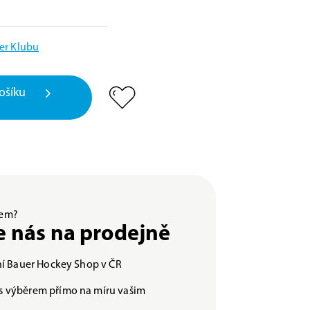
er Klubu
ošíku
ěrem?
e nás na prodejně
lní Bauer Hockey Shop v ČR
s výběrem přímo na míru vašim