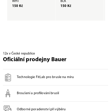
WHT
BLK
B
150 Kč
150 Kč
3
12x v České republice
Oficiální prodejny Bauer
Technologie FitLab pro brusle na míru
Broušení a profilování bruslí
Odborné poradenství při výběru