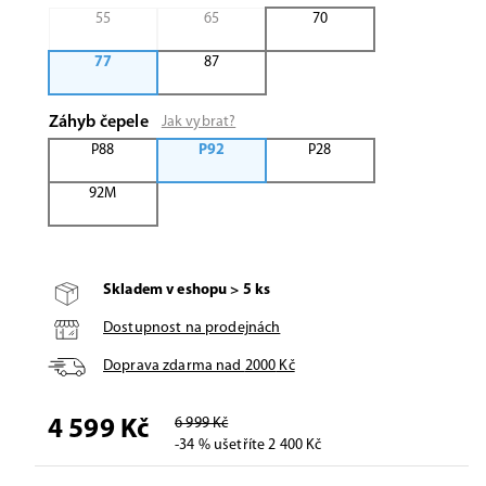
55
65
70
77
87
Záhyb čepele
Jak vybrat?
P88
P92
P28
92M
Skladem v eshopu > 5 ks
Dostupnost na prodejnách
Doprava zdarma nad
2000
Kč
6 999 Kč
4 599 Kč
-34 % ušetříte 2 400 Kč