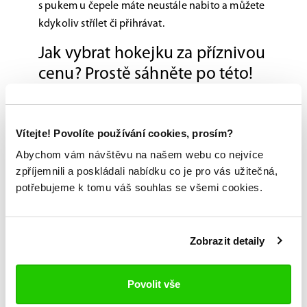
s pukem u čepele máte neustále nabito a můžete
kdykoliv střílet či přihrávat.
Jak vybrat hokejku za příznivou
cenu? Prostě sáhněte po této!
Hokejka Bauer Vapor X5 PRO svými vlastnostmi a
použitými technologiemi dává silně vzpomenout
Vítejte! Povolíte používání cookies, prosím?
na legendární původní model Vapor Hyperlite –
akorát s tím rozdílem, že je cenově příznivější. A
Abychom vám návštěvu na našem webu co nejvíce
zpříjemnili a poskládali nabídku co je pro vás užitečná,
bude ideální jak pro všechny elitní hráče, tak i
potřebujeme k tomu váš souhlas se všemi cookies.
pro ty, kteří přechodem k lehčí a výkonnější
hokejce chtějí vyždímat svůj potenciál na
maximum.
Zobrazit detaily
Možnost vyzkoušení a výběru na míru na
Povolit vše
jedné z prodejen