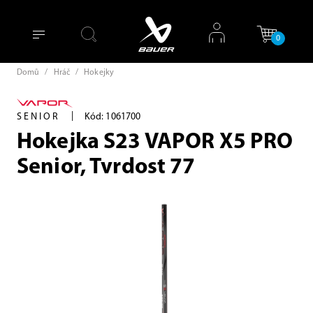
0
Domů
/
Hráč
/
Hokejky
|
SENIOR
Kód: 1061700
Hokejka S23 VAPOR X5 PRO
Senior, Tvrdost 77