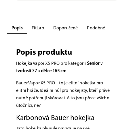
Popis
FitLab
Doporučené
Podobné
Popis produktu
Hokejka Vapor X5 PRO pro kategorii
Senior
v
tvrdosti 77
a
délce 165 cm
.
Bauer Vapor X5 PRO – to je elitní hokejka pro
elitní hráče. Ideální hůl pro hokejisty, kteří právě
nutně potřebují skórovat. A to jsou přece všichni
útočníci, ne?
Karbonová Bauer hokejka
Tato
hokejka
plynule navazuje na své