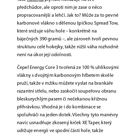
předchůdce, ale oproti nim je zase o něco
propracovanější a lehčí. Jak to? Může za to pevné
karbonové vlákno s dělenou špičkou Spread Tow,
které snižuje váhu hole – konkrétně na
báječných 390 gramů –, ale zároveň tvoří pevnou
strukturu celé hokejky, takže nižší váha rozhodně
není na úkor její odolnosti.
Čepel Energy Core 3 tvořená ze 100 % uhlíkovými
vlákny s dvojitým karbonovým hřbetem skvěle
pruží, takže v mžiku můžete vyslat na brankáře
razantní střelu, nebo zaskočit soupeřovu obranu
bleskurychlým pasem či nečekanou křižnou
přihrávkou. Vhodná je i do kombinace se
spoluhráči na jeden dotek. Všechny tyto manévry
navíc usnadňuje zkosený krček XE Taper, který
udržuje energii ve spodní části hole, takže