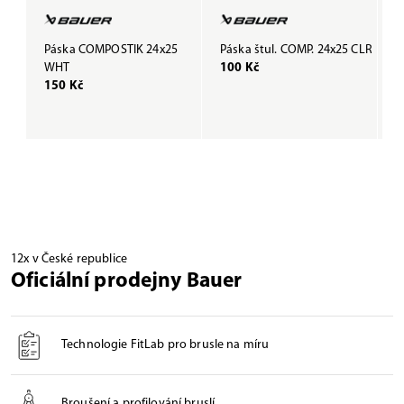
Páska COMPOSTIK 24x25
Páska štul. COMP. 24x25 CLR
P
WHT
100 Kč
B
150 Kč
1
12x v České republice
Oficiální prodejny Bauer
Technologie FitLab pro brusle na míru
Broušení a profilování bruslí