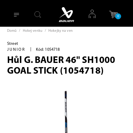
0
Domů
/
Hokej venku
/
Hokejky na ven
Street
|
JUNIOR
Kód: 1054718
Hůl G. BAUER 46" SH1000
GOAL STICK (1054718)