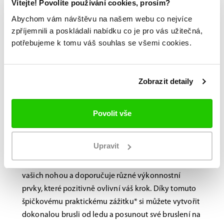
Vítejte! Povolíte používání cookies, prosím?
Abychom vám návštěvu na našem webu co nejvíce
zpříjemnili a poskládali nabídku co je pro vás užitečná,
potřebujeme k tomu váš souhlas se všemi cookies.
Bauer FITLAB
Brusle na míru?
Zobrazit detaily
Navštivte nás na
Povolit vše
prodejně.
Laboratoř BAUER FitLab, navržená s důrazem na
Upravit
výkon, využívá novou, nejmodernější technologii
skenování, která identifikuje jedinečné vlastnosti
vašich nohou a doporučuje různé výkonnostní
prvky, které pozitivně ovlivní váš krok. Díky tomuto
špičkovému praktickému zážitku* si můžete vytvořit
dokonalou brusli od ledu a posunout své bruslení na