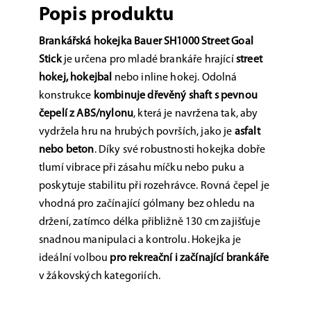
Popis produktu
Brankářská hokejka Bauer SH1000 Street Goal
Stick
je určena pro mladé brankáře hrající
street
hokej, hokejbal
nebo inline hokej. Odolná
konstrukce
kombinuje dřevěný shaft s pevnou
čepelí z ABS/nylonu
, která je navržena tak, aby
vydržela hru na hrubých površích, jako je
asfalt
nebo beton
. Díky své robustnosti hokejka dobře
tlumí vibrace při zásahu míčku nebo puku a
poskytuje stabilitu při rozehrávce. Rovná čepel je
vhodná pro začínající gólmany bez ohledu na
držení, zatímco délka přibližně 130 cm zajišťuje
snadnou manipulaci a kontrolu. Hokejka je
ideální volbou
pro rekreační i začínající brankáře
v žákovských kategoriích.