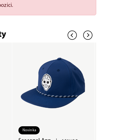
ozici.
ty
Novinka