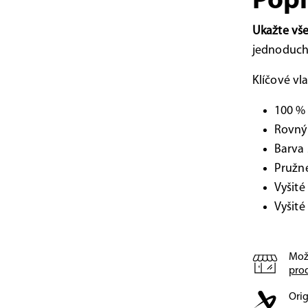
Popi
Ukažte všem
jednoduchý
Klíčové vla
100 %
Rovný 
Barva
Pružn
Vyšité
Vyšité
Mož
pro
Orig