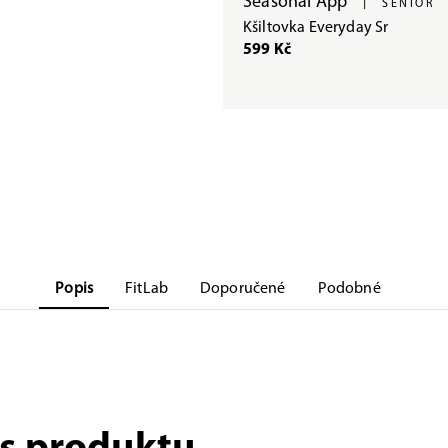
Seasonal App
|
SENIOR
Kšiltovka Everyday Sr
599 Kč
Popis
FitLab
Doporučené
Podobné