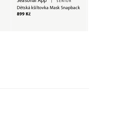
Seasonal App
Team App
|
|
SENIOR
Y
Dětská kšiltovka Mask Snapback
Dětská Kšiltovka 
899 Kč
799 Kč