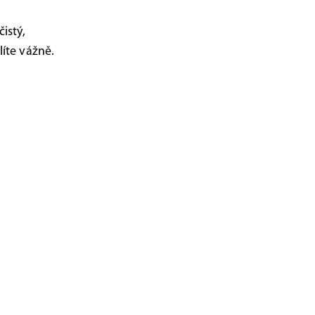
istý,
íte vážně.