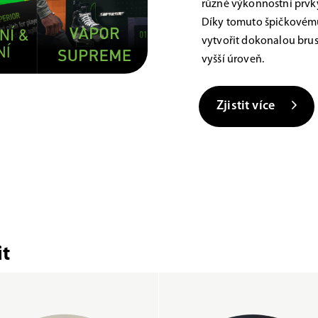
různé výkonnostní prvky,
Díky tomuto špičkovému
vytvořit dokonalou brus
vyšší úroveň.
Zjistit více
t