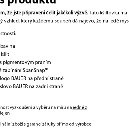
s produktu
, že jste připraveni čelit jakékoli výzvě.
Tato kšiltovka má č
 vzhled, který každému soupeři dá najevo, že na ledě mysl
stnosti:
 bavlna
kšilt
 s pigmentovým praním
é zapínání SpanSnap™
 logo BAUER na přední straně
 slovo BAUER na zadní straně
nost vyzkoušení a výběru na míru na
jedné z
dejen
inální zboží s garancí záruky přímo od výrobce