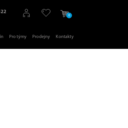
522
0
ín
Pro týmy
Prodejny
Kontakty