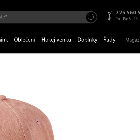
725 560 
Po - Pá: 8 - 16
nink
Oblečení
Hokej venku
Doplňky
Řady
Magaz