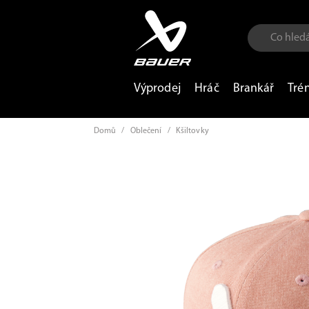
Výprodej
Hráč
Brankář
Tré
Domů
/
Oblečení
/
Kšiltovky