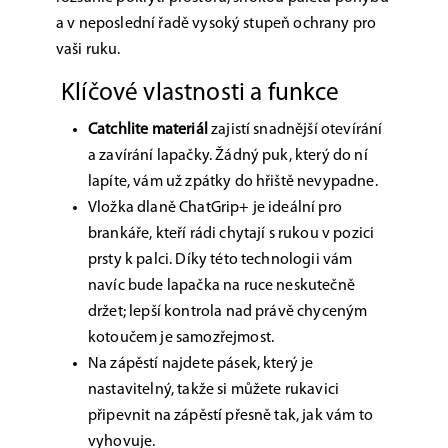
a v neposlední řadě vysoký stupeň ochrany pro
vaši ruku.
Klíčové vlastnosti a funkce
Catchlite materiál
zajistí snadnější otevírání
a zavírání lapačky. Žádný puk, který do ní
lapíte, vám už zpátky do hřiště nevypadne.
Vložka dlaně ChatGrip+ je ideální pro
brankáře, kteří rádi chytají s rukou v pozici
prsty k palci. Díky této technologii vám
navíc bude lapačka na ruce neskutečně
držet; lepší kontrola nad právě chyceným
kotoučem je samozřejmost.
Na zápěstí najdete pásek, který je
nastavitelný, takže si můžete rukavici
připevnit na zápěstí přesně tak, jak vám to
vyhovuje.