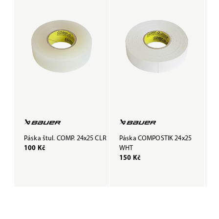
Páska štul. COMP. 24x25 CLR
Páska COMPOSTIK 24x25
P
100 Kč
WHT
B
150 Kč
1