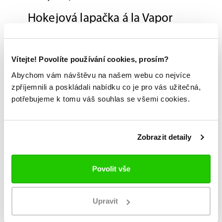
Hokejová lapačka á la Vapor
Pokud hledáte lapačku, která vám přinese
bezpečí a prvotřídní kontrolu nad pukem, je
Vítejte! Povolíte používání cookies, prosím?
právě tahle – Bauer MVPRO – jako šitá vám na
Abychom vám návštěvu na našem webu co nejvíce
míru. Bonusem navíc pak bude samozřejmě
zpříjemnili a poskládali nabídku co je pro vás užitečná,
dravá
vapoří
grafika.
potřebujeme k tomu váš souhlas se všemi cookies.
Možnost vyzkoušení a výběru na míru na
jedné z prodejen
Zobrazit detaily
Originální zboží s garancí záruky přímo
od výrobce
Povolit vše
Upravit