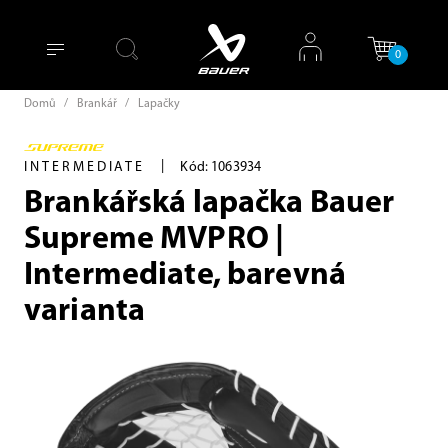
0
Domů
/
Brankář
/
Lapačky
|
INTERMEDIATE
Kód: 1063934
Brankářská lapačka Bauer
Supreme MVPRO |
Intermediate, barevná
varianta