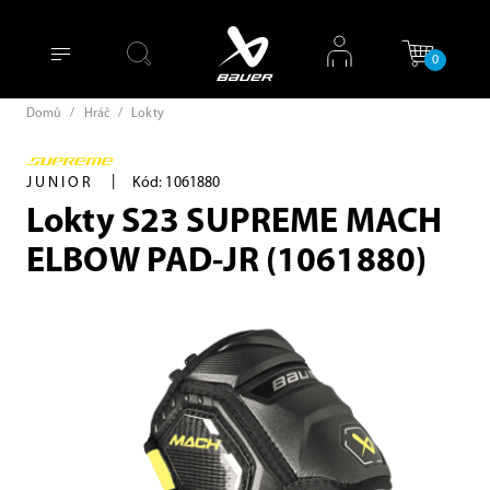
0
Domů
/
Hráč
/
Lokty
|
JUNIOR
Kód: 1061880
Lokty S23 SUPREME MACH
ELBOW PAD-JR (1061880)