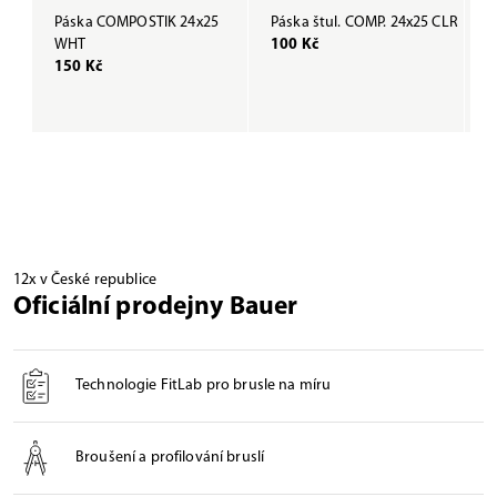
Páska COMPOSTIK 24x25
Páska štul. COMP. 24x25 CLR
P
WHT
100 Kč
B
150 Kč
1
12x v České republice
Oficiální prodejny Bauer
Technologie FitLab pro brusle na míru
Broušení a profilování bruslí