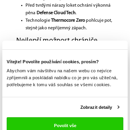
Před tvrdými nárazy loket ochrání výkonná
pěna
Defense Cloud Tech
.
Technologie
Thermocore Zero
pohlcuje pot,
stejně jako nepříjemný zápach.
Nejlepší možnost chrániče
loktů na hokej
Výstroj Supreme je určena pro všechny mladší
Vítejte! Povolíte používání cookies, prosím?
hráče každého věku, tedy i ty v pubertě. Její úkol
Abychom vám návštěvu na našem webu co nejvíce
je jasný: zabezpečit hokejovou mládež na ledě v
zpříjemnili a poskládali nabídku co je pro vás užitečná,
maximální možné míře a umožnit jí na ledě podat
potřebujeme k tomu váš souhlas se všemi cookies.
co nejlepší výkony. Pokud tedy chcete — jako
obvykle — jen to nejlepší, budou pro vás tyto
chrániče loktů perfektní volbou.
Zobrazit detaily
Povolit vše
Možnost vyzkoušení a výběru na míru na