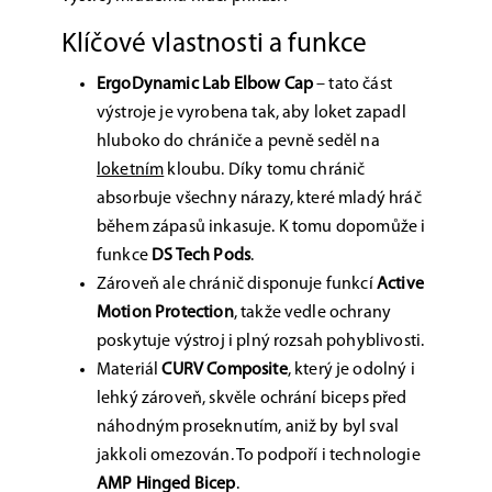
Klíčové vlastnosti a funkce
ErgoDynamic Lab Elbow Cap
– tato část
výstroje je vyrobena tak, aby loket zapadl
hluboko do chrániče a pevně seděl na
loketním
kloubu. Díky tomu chránič
absorbuje všechny nárazy, které mladý hráč
během zápasů inkasuje. K tomu dopomůže i
funkce
DS Tech Pods
.
Zároveň ale chránič disponuje funkcí
Active
Motion Protection
, takže vedle ochrany
poskytuje výstroj i plný rozsah pohyblivosti.
Materiál
CURV Composite
, který je odolný i
lehký zároveň, skvěle ochrání biceps před
náhodným proseknutím, aniž by byl sval
jakkoli omezován. To podpoří i technologie
AMP Hinged Bicep
.