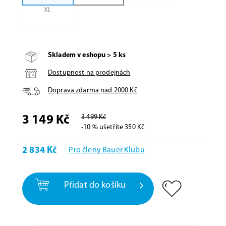
XL
Skladem v eshopu > 5 ks
Dostupnost na prodejnách
Doprava zdarma nad
2000
Kč
3 499 Kč
3 149 Kč
-10 % ušetříte 350 Kč
2 834 Kč
Pro členy Bauer Klubu
Přidat do košíku