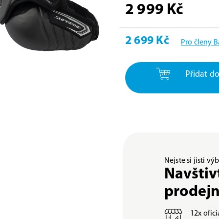
2 999 Kč
2 699 Kč
Pro členy 
Přidat do
Nejste si jisti v
Navštiv
prodej
12x ofic