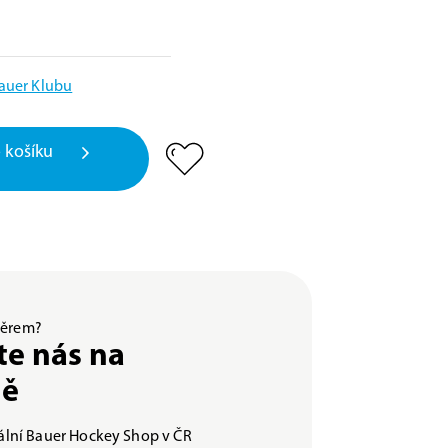
Bauer Klubu
 košíku
ýběrem?
te nás na
ně
iální Bauer Hockey Shop v ČR