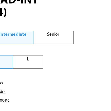
AD-INT
4)
Intermediate
Senior
L
ks
nách
000
Kč