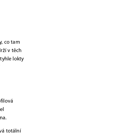
y, co tam
rží v těch
yhle lokty
í
filová
el
na.
ává totální