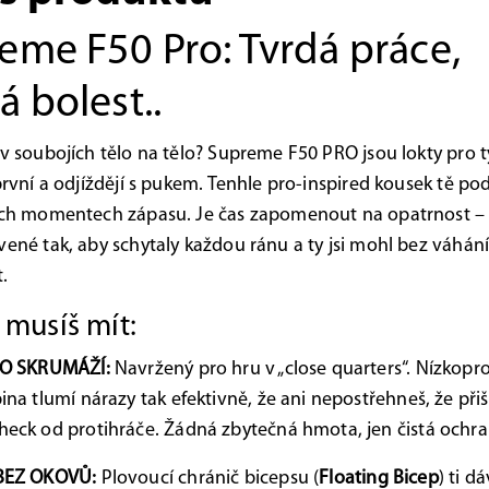
eme F50 Pro: Tvrdá práce,
á bolest..
 v soubojích tělo na tělo? Supreme F50 PRO jsou lokty pro t
 první a odjíždějí s pukem. Tenhle pro-inspired kousek tě pod
ích momentech zápasu. Je čas zapomenout na opatrnost – t
vené tak, aby schytaly každou ránu a ty jsi mohl bez váhán
.
 musíš mít:
DO SKRUMÁŽÍ:
Navržený pro hru v „close quarters“. Nízkopro
ina tlumí nárazy tak efektivně, že ani nepostřehneš, že přiš
eck od protihráče. Žádná zbytečná hmota, jen čistá ochra
BEZ OKOVŮ:
Plovoucí chránič bicepsu (
Floating Bicep
) ti d