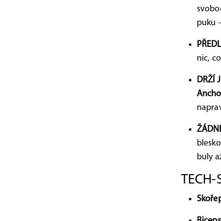
svobo
puku –
PŘEDL
nic, c
DRŽÍ 
Ancho
naprav
ŽÁDNÉ
blesko
buly a
TECH-S
Skořep
Biceps