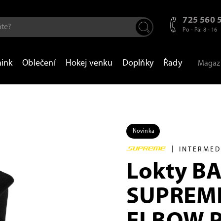
725 560 
Po - Pá: 8 - 16
nink
Oblečení
Hokej venku
Doplňky
Řady
Magaz
Novinka
|
INTERMED
Lokty B
SUPREME