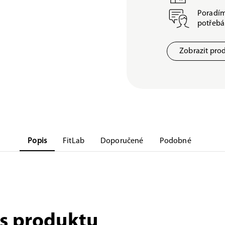
Poradím
potřeb
Zobrazit pro
Popis
FitLab
Doporučené
Podobné
s produktu