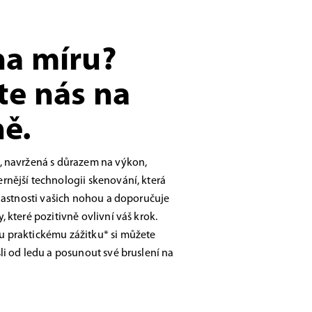
na míru?
te nás na
ě.
, navržená s důrazem na výkon,
nější technologii skenování, která
vlastnosti vašich nohou a doporučuje
 které pozitivně ovlivní váš krok.
 praktickému zážitku* si můžete
li od ledu a posunout své bruslení na