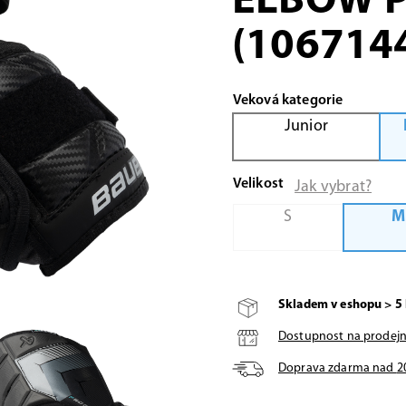
ELBOW P
(106714
Veková kategorie
Junior
Velikost
Jak vybrat?
S
M
Skladem v eshopu > 5 
Dostupnost na prodej
Doprava zdarma nad
2