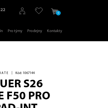
522
0
ín
Pro týmy
Prodejny
Kontakty
|
IATE
Kód: 1067144
AUER S26
 F50 PRO