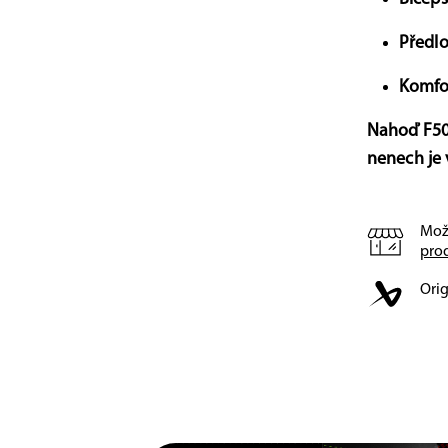
Předlo
Komfo
Nahoď F50 
nenech je
Mož
pro
Orig