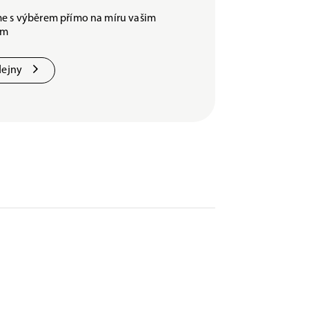
e s výběrem přímo na míru vašim
ám
dejny