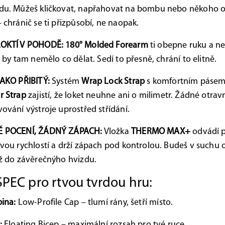
du. Můžeš kličkovat, napřahovat na bombu nebo někoho od
 chránič se ti přizpůsobí, ne naopak.
OKTÍ V POHODĚ:
180° Molded Forearm
ti obepne ruku a ne
o by tam nemělo co dělat. Sedí to přesně, chrání to elitně.
JAKO PŘIBITÝ:
Systém
Wrap Lock Strap
s komfortním páse
r Strap
zajistí, že loket neuhne ani o milimetr. Žádné otrav
ování výstroje uprostřed střídání.
 POCENÍ, ŽÁDNÝ ZÁPACH:
Vložka
THERMO MAX+
odvádí 
vou rychlostí a drží zápach pod kontrolou. Budeš v suchu 
ž do závěrečnýho hvizdu.
PEC pro rtvou tvrdou hru:
ina:
Low-Profile Cap – tlumí rány, šetří místo.
:
Floating Bicep – maximální rozsah pro tvé ruce.