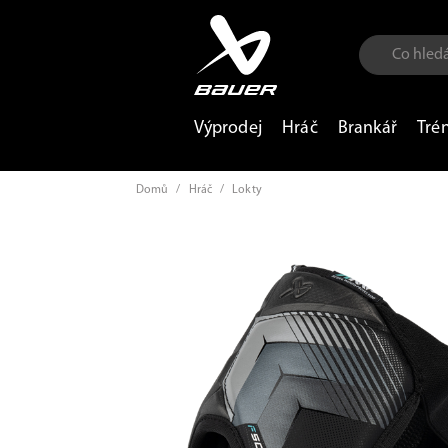
Výprodej
Hráč
Brankář
Tré
Domů
/
Hráč
/
Lokty