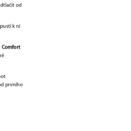
tlačit od
pustí k ní
m
Comfort
né
pot
od prvního