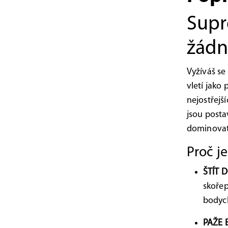
Supr
žádn
Vyžíváš se
vletí jako
nejostřejš
jsou posta
dominovat
Proč je
ŠTÍT 
skořep
bodych
PAŽE 