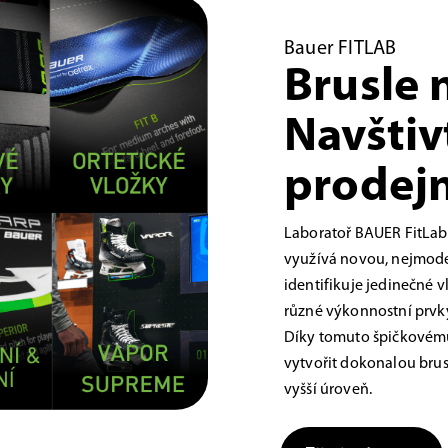
Bauer FITLAB
Brusle 
Navštiv
prodejn
Laboratoř BAUER FitLab
využívá novou, nejmoder
identifikuje jedinečné 
různé výkonnostní prvky,
Díky tomuto špičkovému
vytvořit dokonalou brus
vyšší úroveň.