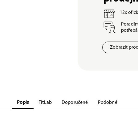
12x ofic
Poradím
potřeb
Zobrazit pro
Popis
FitLab
Doporučené
Podobné