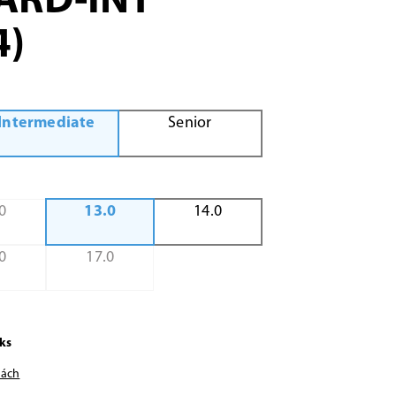
ARD-INT
4)
Intermediate
Senior
0
13.0
14.0
0
17.0
ks
nách