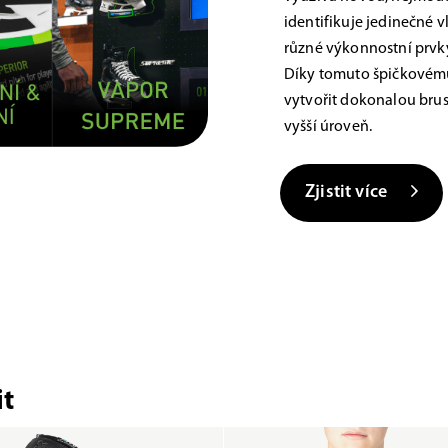
identifikuje jedinečné 
různé výkonnostní prvky,
Díky tomuto špičkovému
vytvořit dokonalou brus
vyšší úroveň.
Zjistit více
t