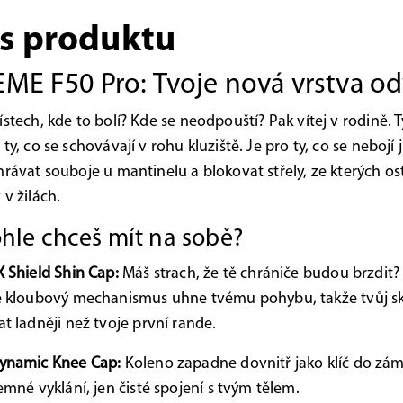
s produktu
ME F50 Pro: Tvoje nová vrstva o
ístech, kde to bolí? Kde se neodpouští? Pak vítej v rodině. 
ty, co se schovávají v rohu kluziště. Je pro ty, co se nebojí j
hrávat souboje u mantinelu a blokovat střely, ze kterých o
 v žilách.
ohle chceš mít na sobě?
 Shield Shin Cap:
Máš strach, že tě chrániče budou brzdit
e kloubový mechanismus uhne tvému pohybu, takže tvůj s
t ladněji než tvoje první rande.
ynamic Knee Cap:
Koleno zapadne dovnitř jako klíč do zá
emné vyklání, jen čisté spojení s tvým tělem.