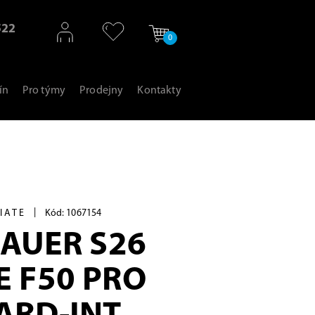
522
0
ín
Pro týmy
Prodejny
Kontakty
|
IATE
Kód: 1067154
BAUER S26
 F50 PRO