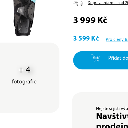
Doprava zdarma nad
2
3 999 Kč
3 599 Kč
Pro členy 
Přidat do
+ 4
fotografie
Nejste si jisti v
Navštiv
prodej