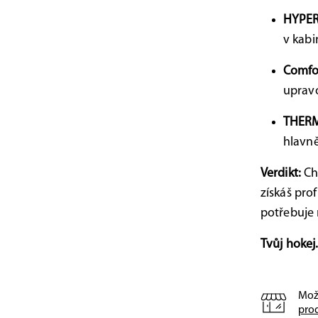
HYPER
v kab
Comfor
upravo
THER
hlavně
Verdikt:
Chc
získáš pro
potřebuje 
Tvůj hokej
Mož
pro