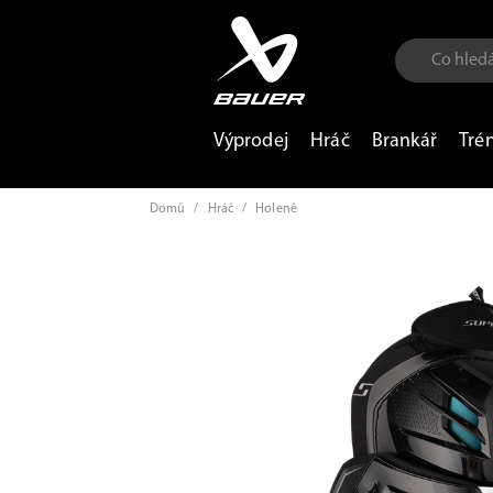
Výprodej
Hráč
Brankář
Tré
Domů
/
Hráč
/
Holeně