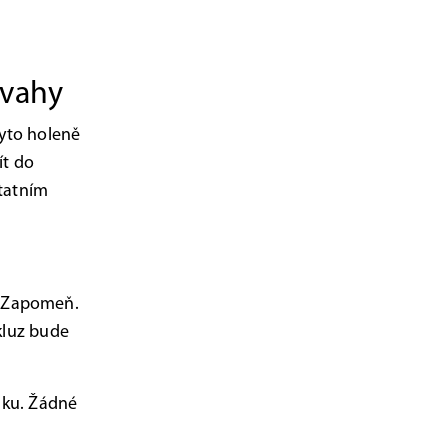
dvahy
Tyto holeně
ít do
statním
? Zapomeň.
kluz bude
mku. Žádné