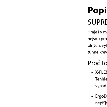
Popi
SUPRE
Hraješ v m
nejsou pro 
plných, vy
tuhne krev
Proč t
X-FLEX
Tenhl
vypada
ErgoD
nepříj