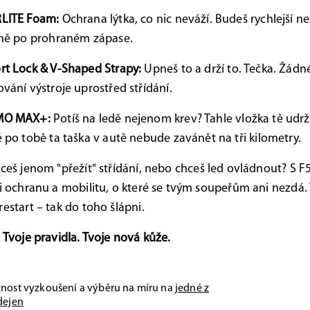
LITE Foam:
Ochrana lýtka, co nic neváží. Budeš rychlejší 
ině po prohraném zápase.
t Lock & V-Shaped Strapy:
Upneš to a drží to. Tečka. Žádn
vání výstroje uprostřed střídání.
MO MAX+:
Potíš na ledě nejenom krev? Tahle vložka tě udrž
 po tobě ta taška v autě nebude zavánět na tři kilometry.
eš jenom "přežít" střídání, nebo chceš led ovládnout? S F
fi ochranu a mobilitu, o které se tvým soupeřům ani nezdá.
restart – tak do toho šlápni.
. Tvoje pravidla. Tvoje nová kůže.
nost vyzkoušení a výběru na míru na
jedné z
dejen