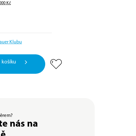
000
Kč
Bauer Klubu
 košíku
ýběrem?
te nás na
ně