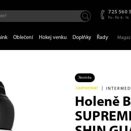
725 560 
Po - Pá: 8 - 16
nink
Oblečení
Hokej venku
Doplňky
Řady
Magaz
Novinka
|
INTERMED
Holeně 
SUPREME