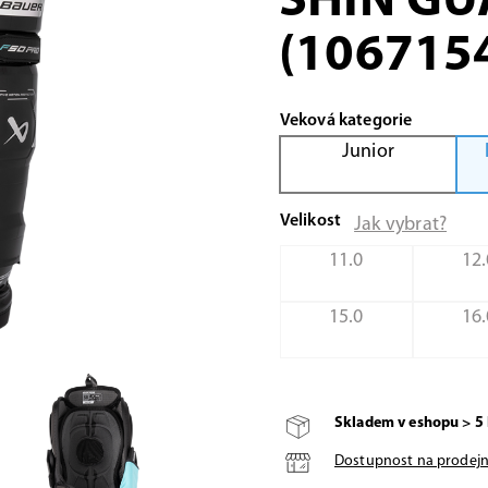
SHIN GU
(106715
Veková kategorie
Junior
Velikost
Jak vybrat?
11.0
12.
15.0
16.
Skladem v eshopu > 5 
Dostupnost na prodej