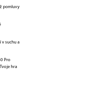
než pomluvy
é
í v suchu a
50 Pro
 Tvoje hra