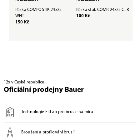
Páska COMPOSTIK 24x25
Páska štul. COMP. 24x25 CLR
P
WHT
100 Kč
B
150 Kč
1
12x v České republice
Oficiální prodejny Bauer
Technologie FitLab pro brusle na míru
Broušení a profilování bruslí