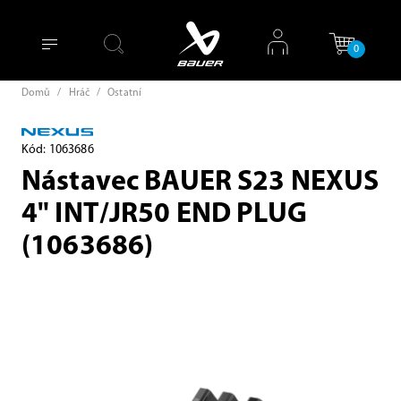
0
Domů
/
Hráč
/
Ostatní
Kód: 1063686
Nástavec BAUER S23 NEXUS
4" INT/JR50 END PLUG
(1063686)