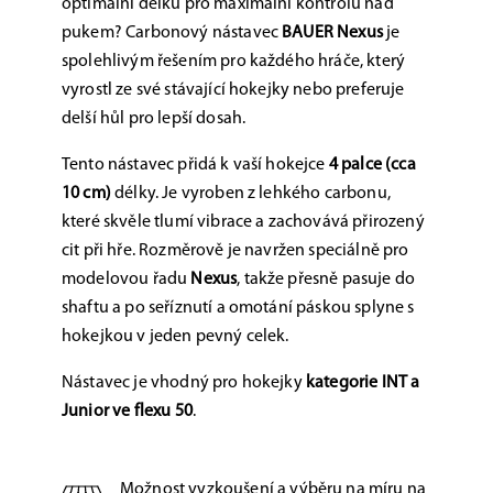
optimální délku pro maximální kontrolu nad
pukem? Carbonový nástavec
BAUER Nexus
je
spolehlivým řešením pro každého hráče, který
vyrostl ze své stávající hokejky nebo preferuje
delší hůl pro lepší dosah.
Tento nástavec přidá k vaší hokejce
4 palce (cca
10 cm)
délky. Je vyroben z lehkého carbonu,
které skvěle tlumí vibrace a zachovává přirozený
cit při hře. Rozměrově je navržen speciálně pro
modelovou řadu
Nexus
, takže přesně pasuje do
shaftu a po seříznutí a omotání páskou splyne s
hokejkou v jeden pevný celek.
Nástavec je vhodný pro hokejky
kategorie INT a
Junior ve flexu 50
.
Možnost vyzkoušení a výběru na míru na