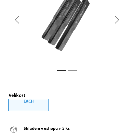
Previous
Next
Velikost
EACH
Skladem v eshopu > 5 ks