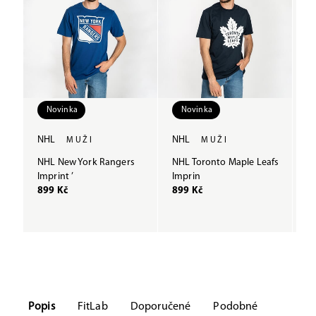
Novinka
Novinka
NHL
NHL
N
MUŽI
MUŽI
NHL New York Rangers
NHL Toronto Maple Leafs
N
Imprint ’
Imprin
B
899 Kč
899 Kč
9
Popis
FitLab
Doporučené
Podobné