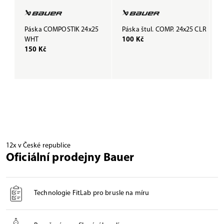
Páska COMPOSTIK 24x25
Páska štul. COMP. 24x25 CLR
P
WHT
100 Kč
B
150 Kč
1
12x v České republice
Oficiální prodejny Bauer
Technologie FitLab pro brusle na míru