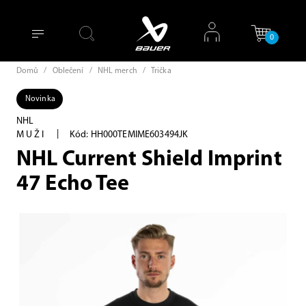
0
Domů
/
Oblečení
/
NHL merch
/
Trička
Novinka
NHL
|
MUŽI
Kód: HH000TEMIME603494JK
NHL Current Shield Imprint
47 Echo Tee