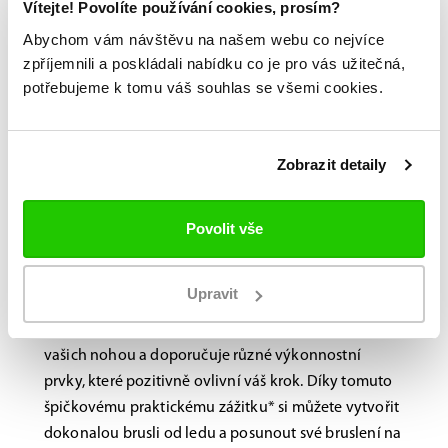
Vítejte! Povolíte používání cookies, prosím?
Abychom vám návštěvu na našem webu co nejvíce
zpříjemnili a poskládali nabídku co je pro vás užitečná,
potřebujeme k tomu váš souhlas se všemi cookies.
Bauer FITLAB
Brusle na míru?
Zobrazit detaily
Navštivte nás na
Povolit vše
prodejně.
Laboratoř BAUER FitLab, navržená s důrazem na
Upravit
výkon, využívá novou, nejmodernější technologii
skenování, která identifikuje jedinečné vlastnosti
vašich nohou a doporučuje různé výkonnostní
prvky, které pozitivně ovlivní váš krok. Díky tomuto
špičkovému praktickému zážitku* si můžete vytvořit
dokonalou brusli od ledu a posunout své bruslení na