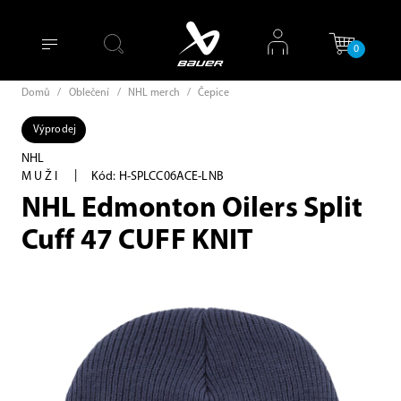
0
Domů
/
Oblečení
/
NHL merch
/
Čepice
Výprodej
NHL
|
MUŽI
Kód: H-SPLCC06ACE-LNB
NHL Edmonton Oilers Split
Cuff 47 CUFF KNIT