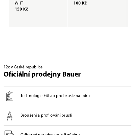
WHT
100 Kč
B
150 Kč
1
12x v České republice
Oficiální prodejny Bauer
Technologie FitLab pro brusle na míru
Broušení a profilování bruslí