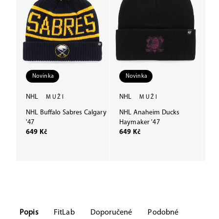
Novinka
Novinka
NHL
NHL
N
MUŽI
MUŽI
NHL Buffalo Sabres Calgary
NHL Anaheim Ducks
N
'47
Haymaker '47
H
649 Kč
649 Kč
6
Popis
FitLab
Doporučené
Podobné