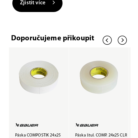
Zjistit více
Doporučujeme přikoupit
Páska COMPOSTIK 24x25
Páska štul. COMP. 24x25 CLR
P