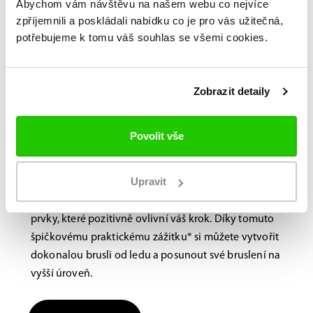
Abychom vám návštěvu na našem webu co nejvíce
zpříjemnili a poskládali nabídku co je pro vás užitečná,
potřebujeme k tomu váš souhlas se všemi cookies.
Bauer FITLAB
Brusle na míru?
Navštivte nás na
Zobrazit detaily
prodejně.
Povolit vše
Laboratoř BAUER FitLab, navržená s důrazem na
výkon, využívá novou, nejmodernější technologii
Upravit
skenování, která identifikuje jedinečné vlastnosti
vašich nohou a doporučuje různé výkonnostní
prvky, které pozitivně ovlivní váš krok. Díky tomuto
špičkovému praktickému zážitku* si můžete vytvořit
dokonalou brusli od ledu a posunout své bruslení na
vyšší úroveň.