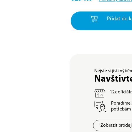
Přidat do k
Nejste si jisti výb
Navštivt
12x oficiá
Poradíme 
potřebám
Zobrazit prode