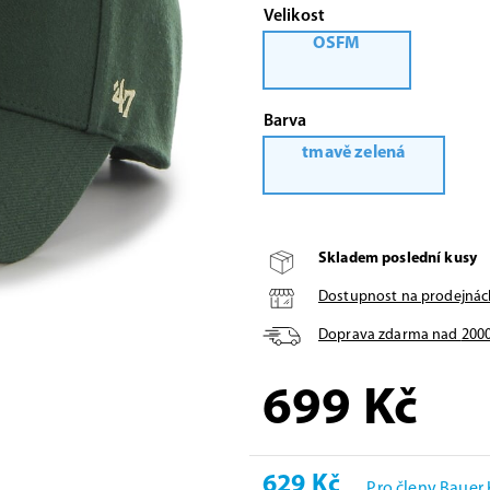
Velikost
OSFM
Barva
tmavě zelená
Skladem poslední kusy
Dostupnost na prodejnác
Doprava zdarma nad
200
699
Kč
629 Kč
Pro členy Bauer