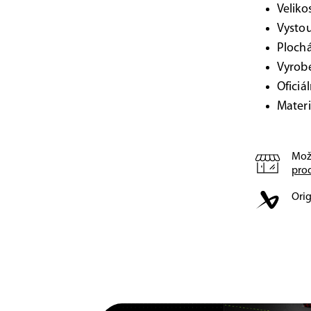
Veliko
Vystou
Ploch
Vyrobe
Oficiá
Materi
Mož
pro
Orig