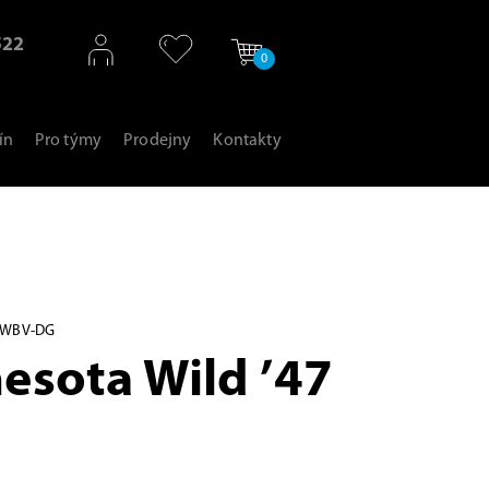
522
0
ín
Pro týmy
Prodejny
Kontakty
9WBV-DG
esota Wild ’47