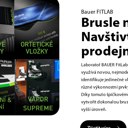
Bauer FITLAB
Brusle 
Navštiv
prodejn
Laboratoř BAUER FitLab
využívá novou, nejmoder
identifikuje jedinečné 
různé výkonnostní prvky,
Díky tomuto špičkovému
vytvořit dokonalou brus
vyšší úroveň.