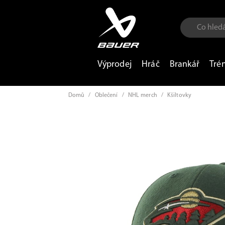
Výprodej
Hráč
Brankář
Tré
Domů
/
Oblečení
/
NHL merch
/
Kšiltovky