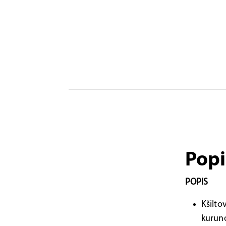
Popi
POPIS
Kšilto
kurun