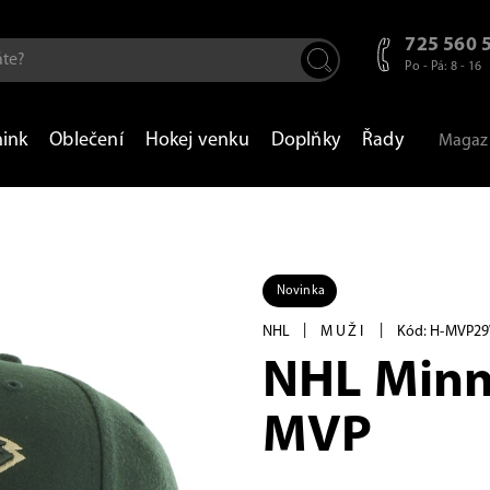
725 560 
Po - Pá: 8 - 16
nink
Oblečení
Hokej venku
Doplňky
Řady
Magaz
Novinka
|
|
NHL
MUŽI
Kód: H-MVP2
NHL Minn
MVP