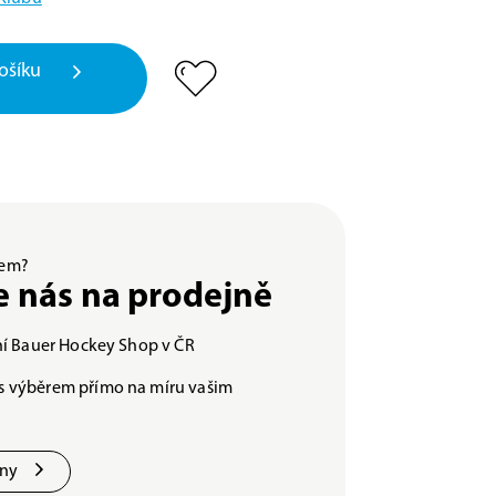
ošíku
ěrem?
e nás na prodejně
lní Bauer Hockey Shop v ČR
s výběrem přímo na míru vašim
jny