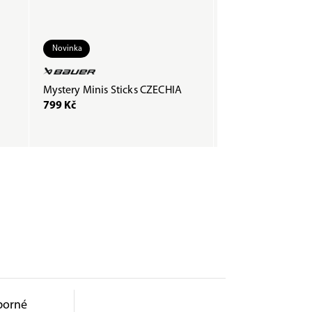
Novinka
Mystery Minis Sticks CZECHIA
Páska COMPOSTI
799 Kč
200 Kč
borné