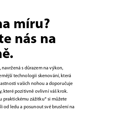
na míru?
te nás na
ě.
, navržená s důrazem na výkon,
nější technologii skenování, která
vlastnosti vašich nohou a doporučuje
 které pozitivně ovlivní váš krok.
 praktickému zážitku* si můžete
li od ledu a posunout své bruslení na