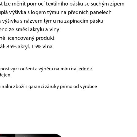
st lze měnit pomocí textilního pásku se suchým zipem
plá výšivka s logem týmu na předních panelech
á výšivka s názvem týmu na zapínacím pásku
no ze směsi akrylu a vlny
lně licencovaný produkt
ál: 85% akryl, 15% vlna
nost vyzkoušení a výběru na míru na
jedné z
dejen
inální zboží s garancí záruky přímo od výrobce