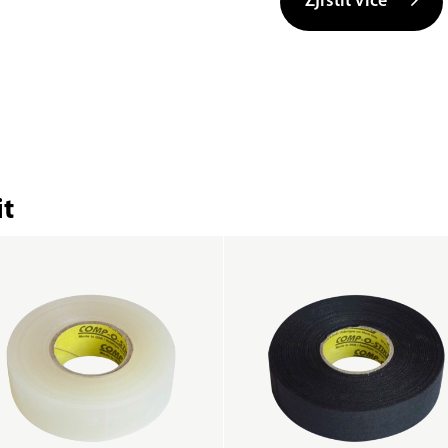
Zjistit více
t