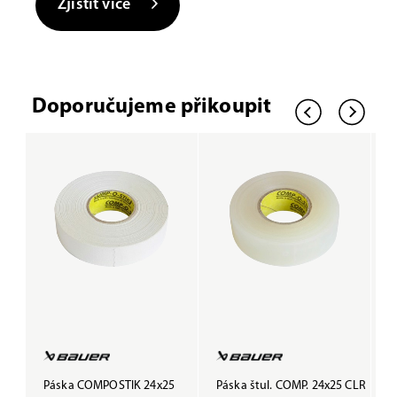
Zjistit více
Doporučujeme přikoupit
Páska COMPOSTIK 24x25
Páska štul. COMP. 24x25 CLR
P