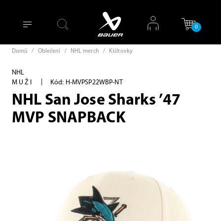
0
Domů
/
Oblečení
/
NHL merch
/
Kšiltovky
NHL
|
MUŽI
Kód: H-MVPSP22WBP-NT
NHL San Jose Sharks ’47
MVP SNAPBACK