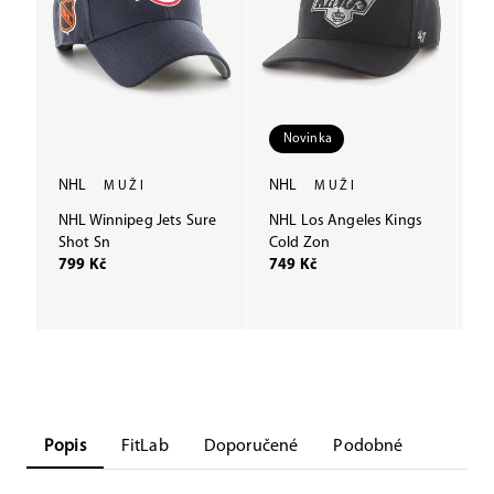
Novinka
NHL
NHL
N
MUŽI
MUŽI
NHL Winnipeg Jets Sure
NHL Los Angeles Kings
NH
Shot Sn
Cold Zon
B
799 Kč
749 Kč
6
Popis
FitLab
Doporučené
Podobné