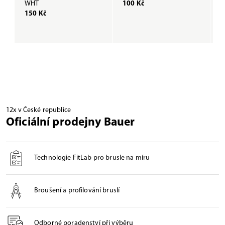
WHT
100 Kč
B
150 Kč
1
12x v České republice
Oficiální prodejny Bauer
Technologie FitLab pro brusle na míru
Broušení a profilování bruslí
Odborné poradenství při výběru