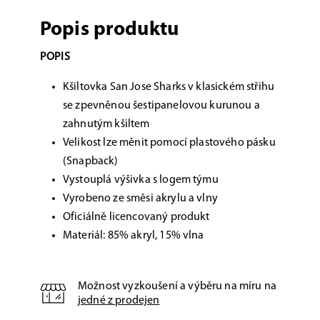
Popis produktu
POPIS
Kšiltovka San Jose Sharks v klasickém střihu
se zpevněnou šestipanelovou kurunou a
zahnutým kšiltem
Velikost lze měnit pomocí plastového pásku
(Snapback)
Vystouplá výšivka s logem týmu
Vyrobeno ze směsi akrylu a vlny
Oficiálně licencovaný produkt
Materiál: 85% akryl, 15% vlna
Možnost vyzkoušení a výběru na míru na
jedné z prodejen