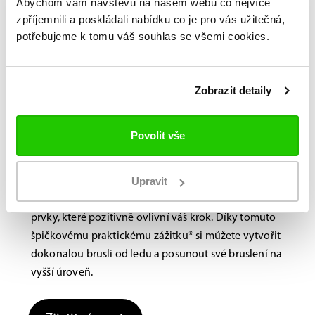
Abychom vám návštěvu na našem webu co nejvíce
zpříjemnili a poskládali nabídku co je pro vás užitečná,
potřebujeme k tomu váš souhlas se všemi cookies.
Bauer FITLAB
Brusle na míru?
Navštivte nás na
Zobrazit detaily
prodejně.
Povolit vše
Laboratoř BAUER FitLab, navržená s důrazem na
výkon, využívá novou, nejmodernější technologii
Upravit
skenování, která identifikuje jedinečné vlastnosti
vašich nohou a doporučuje různé výkonnostní
prvky, které pozitivně ovlivní váš krok. Díky tomuto
špičkovému praktickému zážitku* si můžete vytvořit
dokonalou brusli od ledu a posunout své bruslení na
vyšší úroveň.