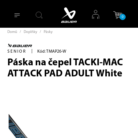
0
Domů
/
Doplňky
/
Pásky
|
SENIOR
Kód: TMAP26-W
Páska na čepel TACKI-MAC
ATTACK PAD ADULT White