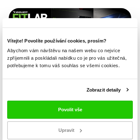
Vítejte! Povolíte používání cookies, prosím?
Abychom vám návštěvu na našem webu co nejvíce
zpříjemnili a poskládali nabídku co je pro vás užitečná,
potřebujeme k tomu váš souhlas se všemi cookies.
Zobrazit detaily
Povolit vše
Bauer FITLAB
Brusle na míru?
Upravit
Navštivte nás na