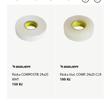
Páska COMPOSTIK 24x25
Páska štul. COMP. 24x25 CLR
P
WHT
100 Kč
B
150 Kč
1