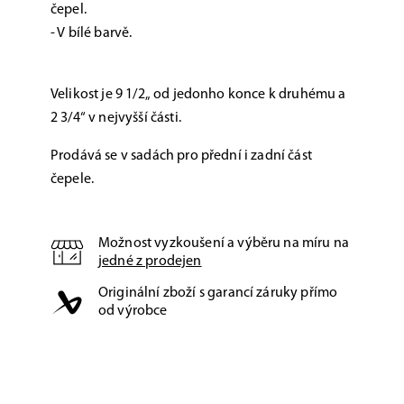
čepel.
- V bílé barvě.
Velikost je 9 1/2„ od jedonho konce k druhému a
2 3/4“ v nejvyšší části.
Prodává se v sadách pro přední i zadní část
čepele.
Možnost vyzkoušení a výběru na míru na
jedné z prodejen
Originální zboží s garancí záruky přímo
od výrobce