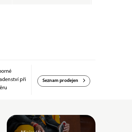
borné
adenství při
Seznam prodejen
ěru