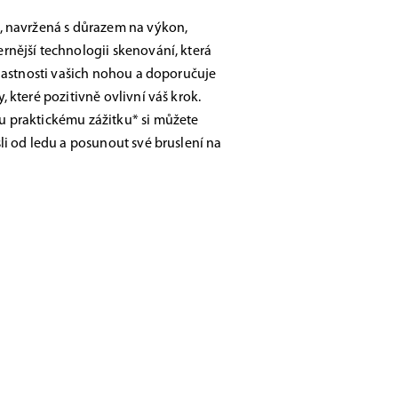
, navržená s důrazem na výkon,
nější technologii skenování, která
vlastnosti vašich nohou a doporučuje
 které pozitivně ovlivní váš krok.
 praktickému zážitku* si můžete
li od ledu a posunout své bruslení na