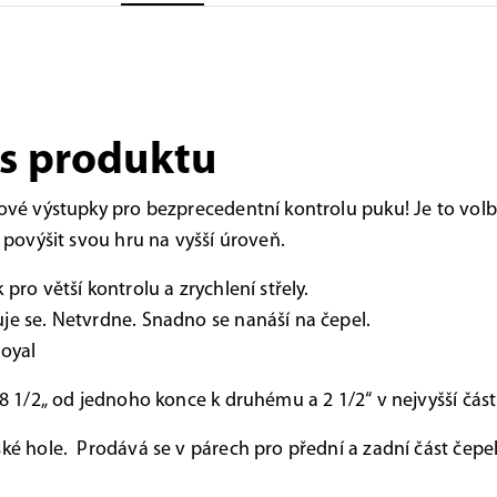
s produktu
pové výstupky pro bezprecedentní kontrolu puku! Je to volb
í povýšit svou hru na vyšší úroveň.
 pro větší kontrolu a zrychlení střely.
je se. Netvrdne. Snadno se nanáší na čepel.
Royal
e 8 1/2„ od jednoho konce k druhému a 2 1/2“ v nejvyšší část
ské hole. Prodává se v párech pro přední a zadní část čepel