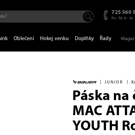
725 560 
Po - Pá: 8 - 16
nink
Oblečení
Hokej venku
Doplňky
Řady
Magaz
|
|
JUNIOR
K
Páska na 
MAC ATT
YOUTH Ro