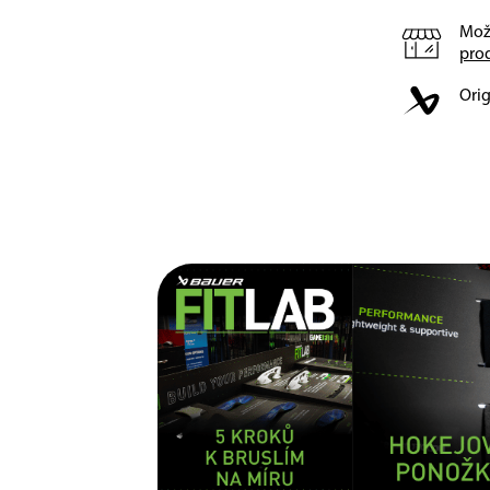
Mož
pro
Orig