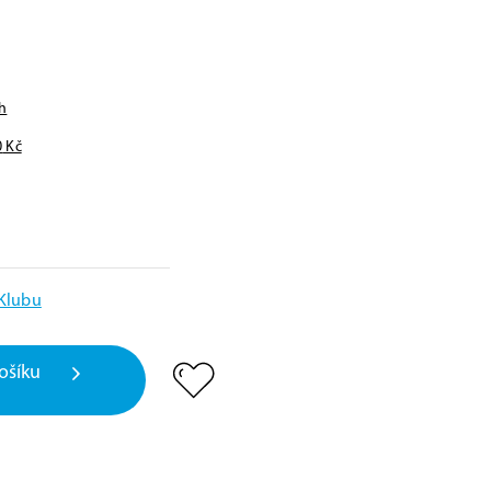
h
0
Kč
 Klubu
ošíku