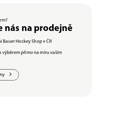
ěrem?
e nás na prodejně
lní Bauer Hockey Shop v ČR
s výběrem přímo na míru vašim
jny