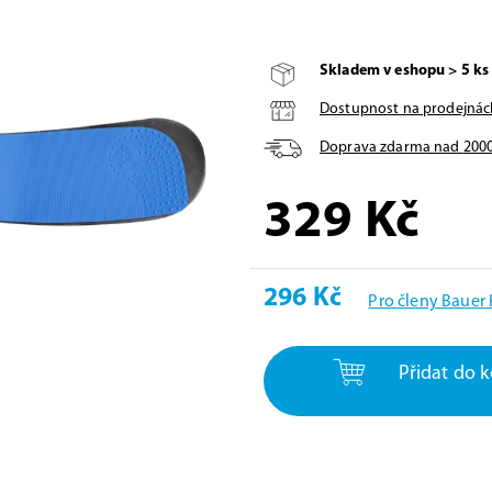
Skladem v eshopu > 5 ks
Dostupnost na prodejnác
Doprava zdarma nad
200
329
Kč
296 Kč
Pro členy Bauer
Přidat do k