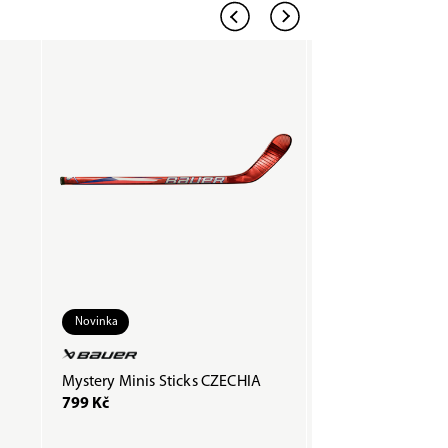
Novinka
Mystery Minis Sticks CZECHIA
Páska COMPOSTI
799 Kč
200 Kč