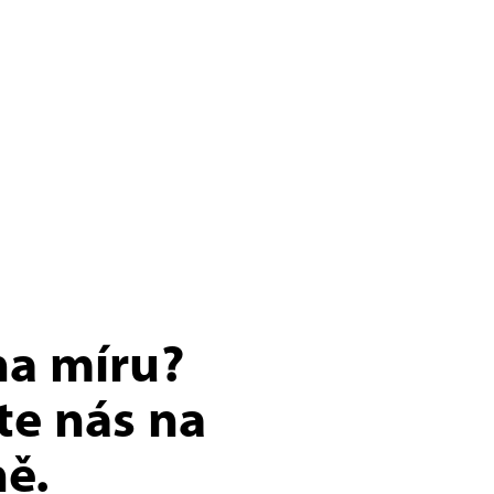
na míru?
te nás na
ě.