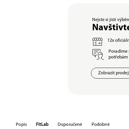
Nejste si jisti výb
Navštivt
12x oficiá
Poradíme 
potřebám
Zobrazit prode
Popis
FitLab
Doporučené
Podobné