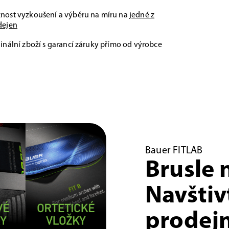
nost vyzkoušení a výběru na míru na
jedné z
dejen
inální zboží s garancí záruky přímo od výrobce
Bauer FITLAB
Brusle 
Navštiv
prodejn