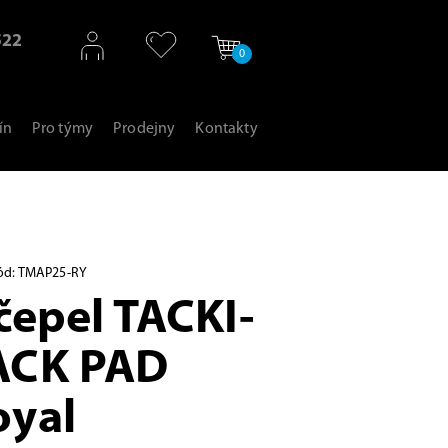
522
0
ín
Pro týmy
Prodejny
Kontakty
ód: TMAP25-RY
čepel TACKI-
ACK PAD
yal