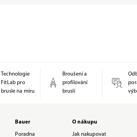
Technologie
Broušení a
Od
FitLab pro
profilování
por
brusle na míru
bruslí
výb
Bauer
O nákupu
Poradna
Jak nakupovat