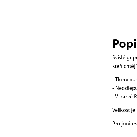
Popi
Svislé gri
kteří chtěj
- Tlumí puk
- Neodlepu
- V barvě 
Velikost j
Pro junior