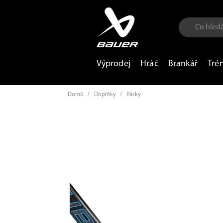
Výprodej
Hráč
Brankář
Tré
Domů
/
Doplňky
/
Pásky