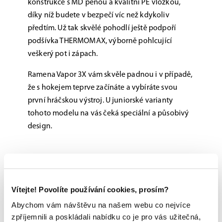
konstrukce s MD pěnou a kvalitní PE vložkou,
díky níž budete v bezpečí víc než kdykoliv
předtím. Už tak skvělé pohodlí ještě podpoří
podšívka THERMOMAX, výborně pohlcující
veškerý pot i zápach.
Ramena Vapor 3X vám skvěle padnou i v případě,
že s hokejem teprve začínáte a vybíráte svou
první hráčskou výstroj. U juniorské varianty
tohoto modelu na vás čeká speciální a působivý
design.
Možnost vyzkoušení a výběru na míru na
jedné z prodejen
Originální zboží s garancí záruky přímo
Vítejte! Povolíte používání cookies, prosím?
od výrobce
Abychom vám návštěvu na našem webu co nejvíce
zpříjemnili a poskládali nabídku co je pro vás užitečná,