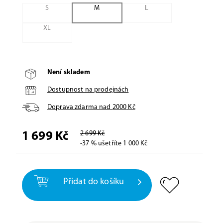
S
M
L
XL
Není skladem
Dostupnost na prodejnách
Doprava zdarma nad
2000
Kč
2 699 Kč
1 699 Kč
-37 % ušetříte 1 000 Kč
Přidat do košíku