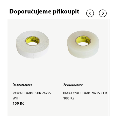
Doporučujeme přikoupit
Páska COMPOSTIK 24x25
Páska štul. COMP. 24x25 CLR
P
WHT
100 Kč
B
150 Kč
1