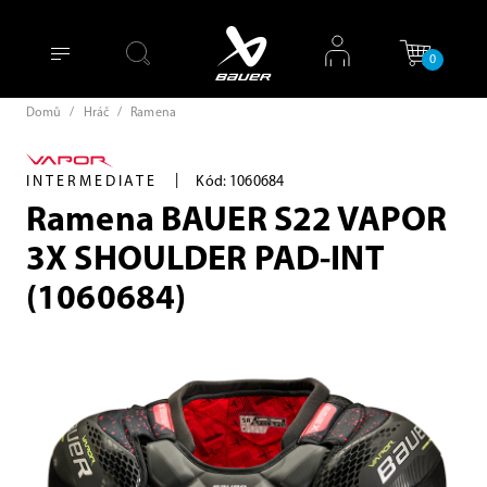
0
Domů
/
Hráč
/
Ramena
|
INTERMEDIATE
Kód: 1060684
Ramena BAUER S22 VAPOR
3X SHOULDER PAD-INT
(1060684)