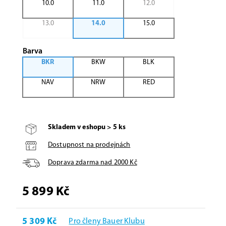
10.0
11.0
12.0
13.0
14.0
15.0
Barva
BKR
BKW
BLK
NAV
NRW
RED
Skladem v eshopu > 5 ks
Dostupnost na prodejnách
Doprava zdarma nad
2000
Kč
5 899 Kč
5 309 Kč
Pro členy Bauer Klubu