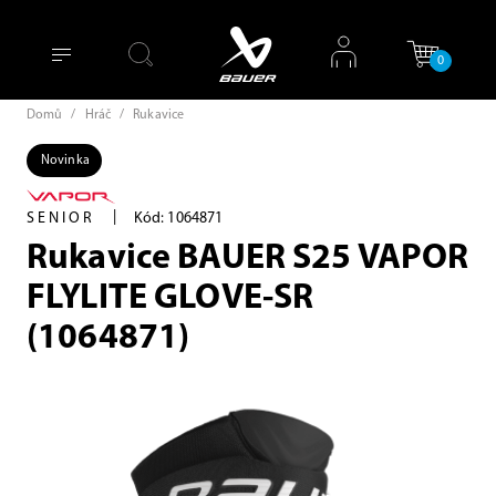
0
Domů
/
Hráč
/
Rukavice
Novinka
|
SENIOR
Kód: 1064871
Rukavice BAUER S25 VAPOR
FLYLITE GLOVE-SR
(1064871)