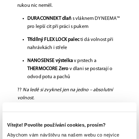
rukou nic neměl.
DURACONNEKT dlaň
s vláknem DYNEEMA™
pro lepší cit při práci s pukem
Třídílný FLEX LOCK palec
ti dá volnost při
nahrávkách i střele
NANOSENSE výstelka
v prstech a
THERMOCORE Zero
v dlani se postarají o
odvod potu a pachů
??
Na ledě si zvykneš jen na jedno – absolutní
volnost.
Možnost vyzkoušení a výběru na míru na
Vítejte! Povolíte používání cookies, prosím?
jedné z prodejen
Abychom vám návštěvu na našem webu co nejvíce
Originální zboží s garancí záruky přímo