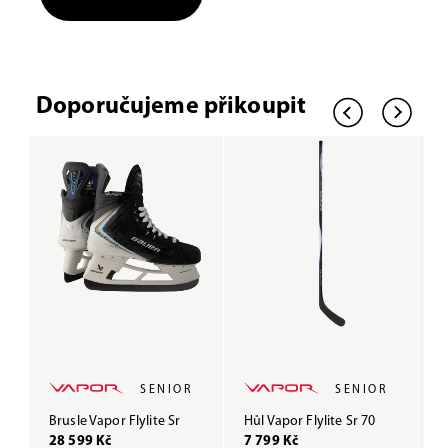
Doporučujeme přikoupit
SENIOR
SENIOR
Brusle Vapor Flylite Sr
Hůl Vapor Flylite Sr 70
H
28 599 Kč
7 799 Kč
5