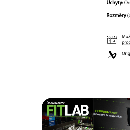
Úchyty:
Od
Rozměry
(
Mož
pro
Orig