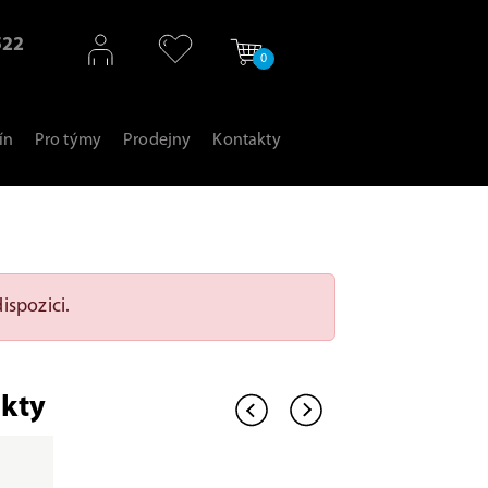
522
0
ín
Pro týmy
Prodejny
Kontakty
ispozici.
kty