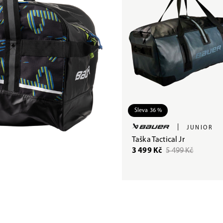
Sleva 36 %
|
JUNIOR
Taška Tactical Jr
3 499 Kč
5 499 Kč