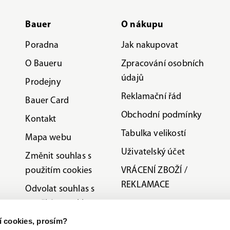
Bauer
O nákupu
Poradna
Jak nakupovat
O Baueru
Zpracování osobních
údajů
Prodejny
Reklamační řád
Bauer Card
Obchodní podmínky
Kontakt
Tabulka velikostí
Mapa webu
Uživatelský účet
Změnit souhlas s
použitím cookies
VRÁCENÍ ZBOŽÍ /
REKLAMACE
Odvolat souhlas s
použitím cookies
ní cookies, prosím?
Etická linka