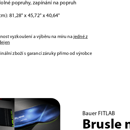
olné popruhy, zapínání na popruh
cm): 81,28" x 45,72" x 40,64"
nost vyzkoušení a výběru na míru na
jedné z
dejen
inální zboží s garancí záruky přímo od výrobce
Bauer FITLAB
Brusle 