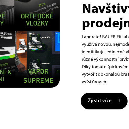
Navštiv
prodejn
Laboratoř BAUER FitLab
využívá novou, nejmoder
identifikuje jedinečné 
různé výkonnostní prvky,
Díky tomuto špičkovému
vytvořit dokonalou brus
vyšší úroveň.
Zjistit více