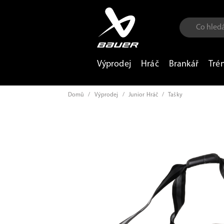
Výprodej
Hráč
Brankář
Tré
Domů
/
Výprodej
/
Junior Hráč
/
Tašky