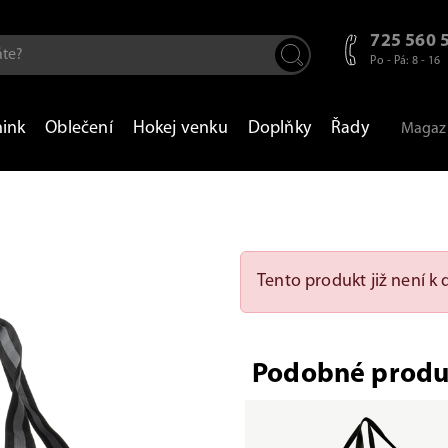
725 560 
Po - Pá: 8 - 16
nink
Oblečení
Hokej venku
Doplňky
Řady
Magaz
Tento produkt již není k d
Podobné produ