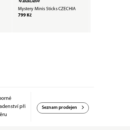
Mystery Minis Sticks CZECHIA
Páska COMPOSTI
799 Kč
200 Kč
borné
adenství při
Seznam prodejen
ěru