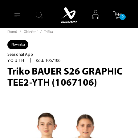
0
Domů
/
Oblečení
/
Trička
Novinka
Seasonal App
|
YOUTH
Kód: 1067106
Triko BAUER S26 GRAPHIC
TEE2-YTH (1067106)