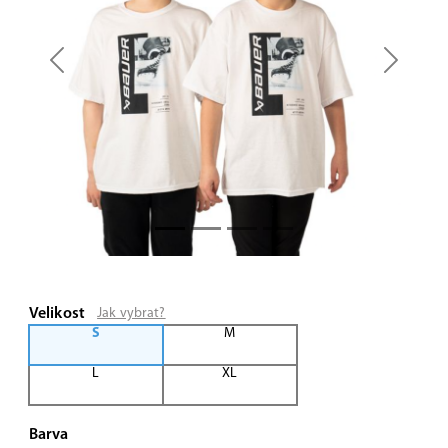
Previous
Next
Velikost
Jak vybrat?
S
M
L
XL
Barva