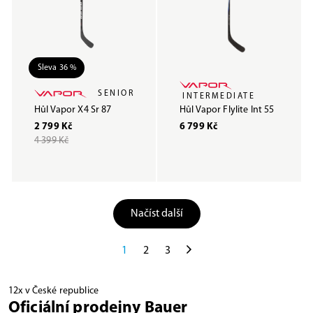
Sleva 36 %
SENIOR
INTERMEDIATE
Hůl Vapor X4 Sr 87
Hůl Vapor Flylite Int 55
2 799 Kč
6 799 Kč
4 399 Kč
Načíst další
1
2
3
12x v České republice
Oficiální prodejny Bauer