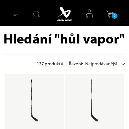
0
Hledání "hůl vapor"
137 produktů
|
Řazení: