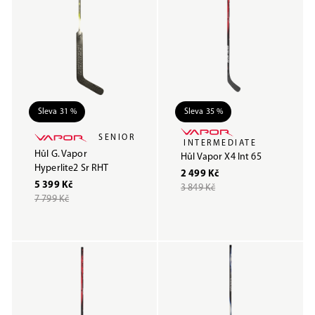
Sleva 31 %
Sleva 35 %
SENIOR
INTERMEDIATE
Hůl G. Vapor
Hůl Vapor X4 Int 65
Hyperlite2 Sr RHT
2 499 Kč
5 399 Kč
3 849 Kč
7 799 Kč