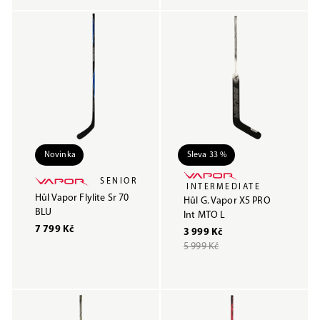
Novinka
Sleva 33 %
SENIOR
INTERMEDIATE
Hůl Vapor Flylite Sr 70
Hůl G. Vapor X5 PRO
BLU
Int MTO L
7 799 Kč
3 999 Kč
5 999 Kč