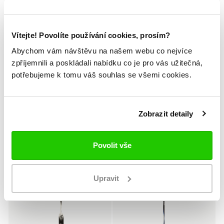
Vítejte! Povolíte používání cookies, prosím?
Abychom vám návštěvu na našem webu co nejvíce
zpříjemnili a poskládali nabídku co je pro vás užitečná,
potřebujeme k tomu váš souhlas se všemi cookies.
Sleva 34 %
Sleva 34 %
SENIOR
INTERMEDIATE
Hůl Vapor X5 PRO Sr
Hůl Vapor X5 PRO Int
Zobrazit detaily
77
55
4 599 Kč
3 799 Kč
6 999 Kč
5 799 Kč
Povolit vše
Upravit