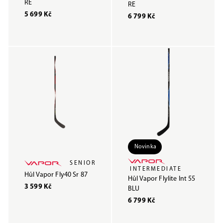
RE
RE
5 699 Kč
6 799 Kč
Novinka
SENIOR
INTERMEDIATE
Hůl Vapor Fly40 Sr 87
Hůl Vapor Flylite Int 55
3 599 Kč
BLU
6 799 Kč