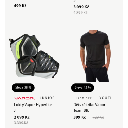
Sr
499 Kč
3 099 Kč
4 899 Kč
Sleva 38 %
Sleva 45 %
JUNIOR
YOUTH
TEAM APP
Lokty Vapor Hyperlite
Dětské triko Vapor
Jr
Team Blk
2 099 Kč
399 Kč
729 Kč
3 399 Kč