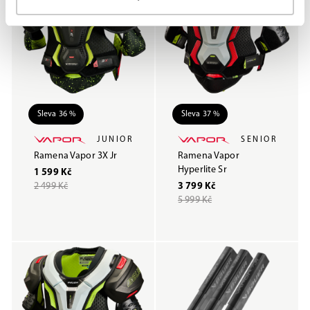
Sleva 36 %
Sleva 37 %
JUNIOR
SENIOR
Ramena Vapor 3X Jr
Ramena Vapor
Hyperlite Sr
1 599 Kč
2 499 Kč
3 799 Kč
5 999 Kč