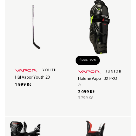
Sleva 36 %
YOUTH
JUNIOR
Hůl Vapor Youth 20
Holeně Vapor 3X PRO
1 999 Kč
Jr
2 099 Kč
3 299 Kč