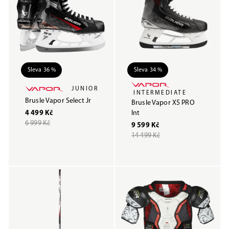
Sleva 36 %
Sleva 34 %
JUNIOR
INTERMEDIATE
Brusle Vapor Select Jr
Brusle Vapor X5 PRO
4 499 Kč
Int
6 999 Kč
9 599 Kč
14 499 Kč