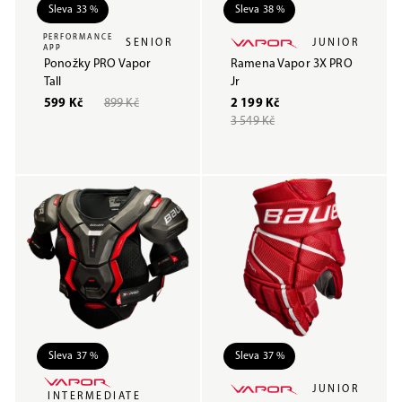
Sleva 33 %
Sleva 38 %
PERFORMANCE
SENIOR
JUNIOR
APP
Ponožky PRO Vapor
Ramena Vapor 3X PRO
Tall
Jr
599 Kč
899 Kč
2 199 Kč
3 549 Kč
Sleva 37 %
Sleva 37 %
JUNIOR
INTERMEDIATE