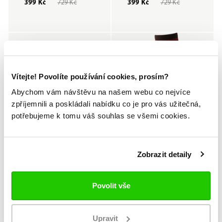
399 Kč
729 Kč
399 Kč
729 Kč
Vítejte! Povolíte používání cookies, prosím?
Abychom vám návštěvu na našem webu co nejvíce
zpříjemnili a poskládali nabídku co je pro vás užitečná,
potřebujeme k tomu váš souhlas se všemi cookies.
Novinka
PERFORMANCE
SENIOR
SENIOR
Zobrazit detaily
APP
Brusle Vapor Flylite Sr
Ponožky Vapor Pro Sr
28 599 Kč
899 Kč
Povolit vše
Upravit