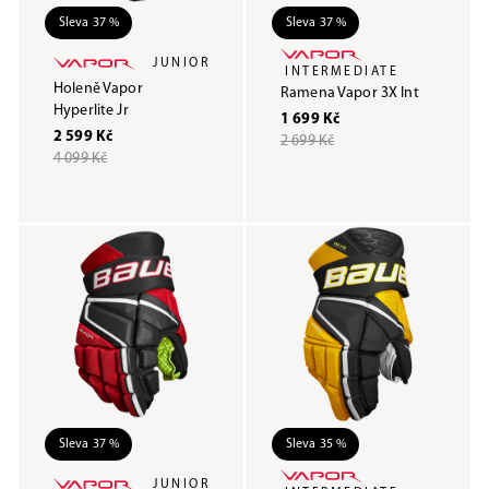
Sleva 37 %
Sleva 37 %
JUNIOR
INTERMEDIATE
Holeně Vapor
Ramena Vapor 3X Int
Hyperlite Jr
1 699 Kč
2 599 Kč
2 699 Kč
4 099 Kč
Sleva 37 %
Sleva 35 %
JUNIOR