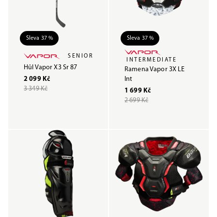
Sleva 37 %
Sleva 37 %
SENIOR
INTERMEDIATE
Hůl Vapor X3 Sr 87
Ramena Vapor 3X LE
2 099 Kč
Int
3 349 Kč
1 699 Kč
2 699 Kč