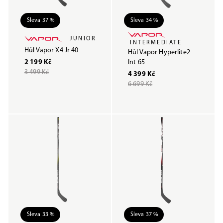
Sleva 37 %
Sleva 34 %
JUNIOR
INTERMEDIATE
Hůl Vapor X4 Jr 40
Hůl Vapor Hyperlite2
2 199 Kč
Int 65
3 499 Kč
4 399 Kč
6 699 Kč
Sleva 33 %
Sleva 37 %