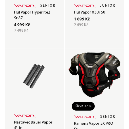
SENIOR
JUNIOR
Hůl Vapor Hyperlite2
Hůl Vapor X3 Jr 50
Sr 87
1 699 Kč
4 999 Kč
2 699 Kč
7 499 Kč
Sleva 37 %
SENIOR
Nástavec Bauer Vapor
Ramena Vapor 3X PRO
4" Jr