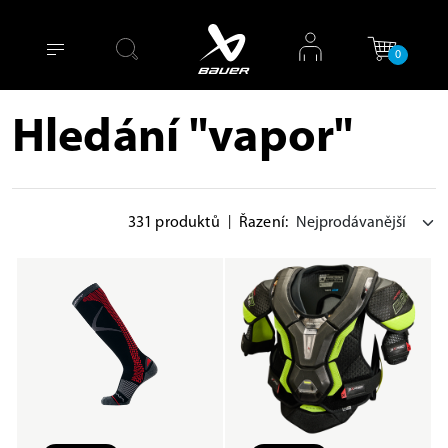
0
Hledání "vapor"
331 produktů
|
Řazení: