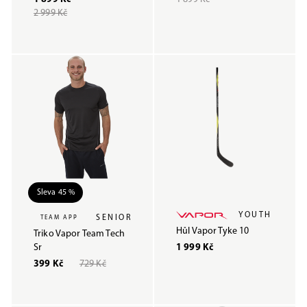
2 999 Kč
Sleva 45 %
YOUTH
SENIOR
TEAM APP
Hůl Vapor Tyke 10
Triko Vapor Team Tech
Sr
1 999 Kč
399 Kč
729 Kč