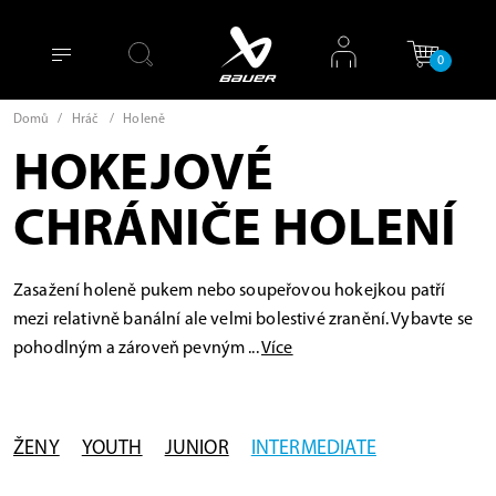
0
Domů
/
Hráč
/
Holeně
HOKEJOVÉ
CHRÁNIČE HOLENÍ
Zasažení holeně pukem nebo soupeřovou hokejkou patří
mezi relativně banální ale velmi bolestivé zranění. Vybavte se
pohodlným a zároveň pevným ...
Více
ŽENY
YOUTH
JUNIOR
INTERMEDIATE