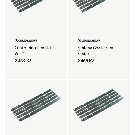
Contouring Template
Šablona Goalie Sam
Win 1
Senior
2 469 Kč
2 469 Kč