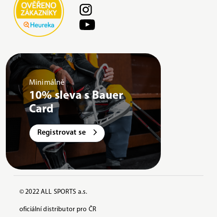
Minimálně
10% sleva s Bauer
Card
Registrovat se
© 2022 ALL SPORTS a.s.
oficiální distributor pro ČR