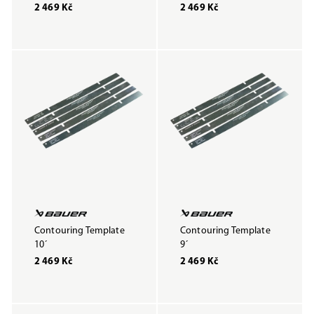
2 469 Kč
2 469 Kč
Contouring Template
Contouring Template
10´
9´
2 469 Kč
2 469 Kč