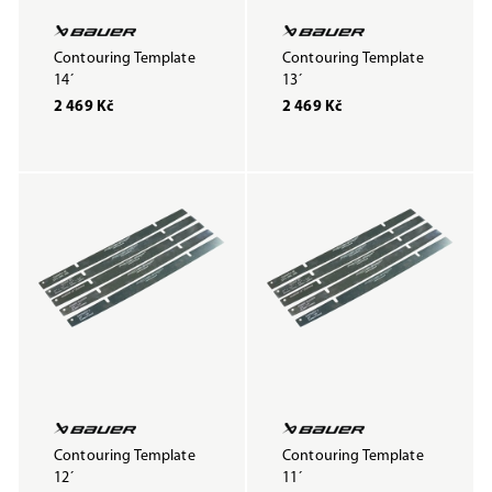
Contouring Template
Contouring Template
14´
13´
2 469 Kč
2 469 Kč
Contouring Template
Contouring Template
12´
11´