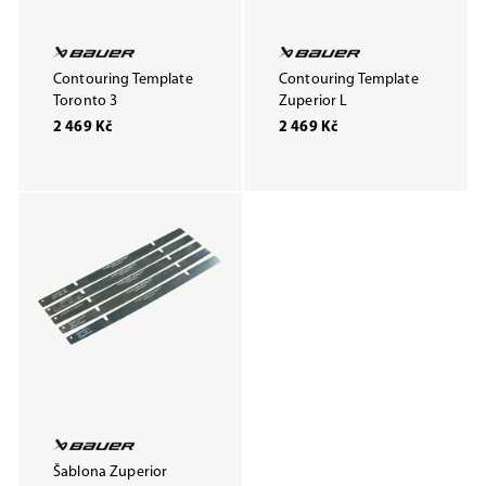
Contouring Template
Contouring Template
Toronto 3
Zuperior L
2 469 Kč
2 469 Kč
Šablona Zuperior