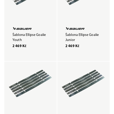
Šablona Ellipse Goalie
Šablona Ellipse Goalie
Youth
Junior
2 469 Kč
2 469 Kč