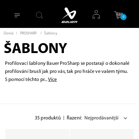
0
Domů
/
PROSHARP
/
Šablony
ŠABLONY
Profilovací šablony Bauer ProSharp se postarají o dokonalé
profilování bruslí jak pro vás, tak pro hráče ve vašem týmu.
S pomocí těchto pr...
Více
35 produktů
|
Řazení: