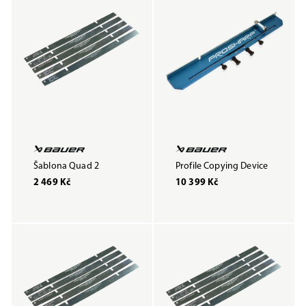
Šablona Quad 2
Profile Copying Device
2 469 Kč
10 399 Kč