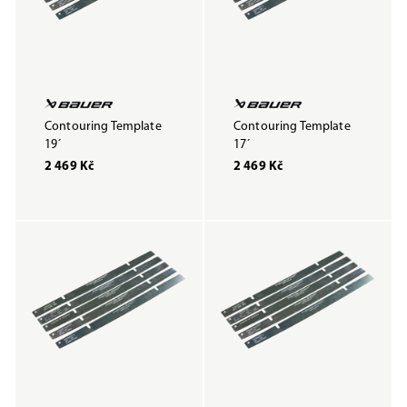
Contouring Template
Contouring Template
19´
17´
2 469 Kč
2 469 Kč