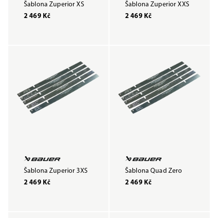
Šablona Zuperior XS
Šablona Zuperior XXS
2 469 Kč
2 469 Kč
Šablona Zuperior 3XS
Šablona Quad Zero
2 469 Kč
2 469 Kč