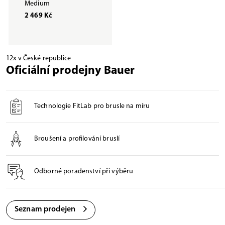
Medium
2 469 Kč
12x v České republice
Oficiální prodejny Bauer
Technologie FitLab pro brusle na míru
Broušení a profilování bruslí
Odborné poradenství při výběru
Seznam prodejen