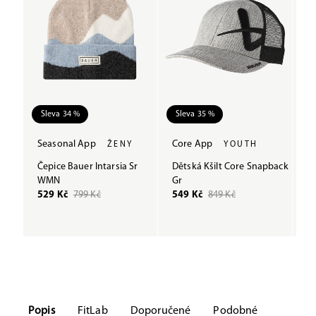
Sleva 34 %
Sleva 35 %
S
Seasonal App
Core App
S
ŽENY
YOUTH
Čepice Bauer Intarsia Sr
Dětská Kšilt Core Snapback
Dě
WMN
Gr
M
529 Kč
799 Kč
549 Kč
849 Kč
5
Popis
FitLab
Doporučené
Podobné