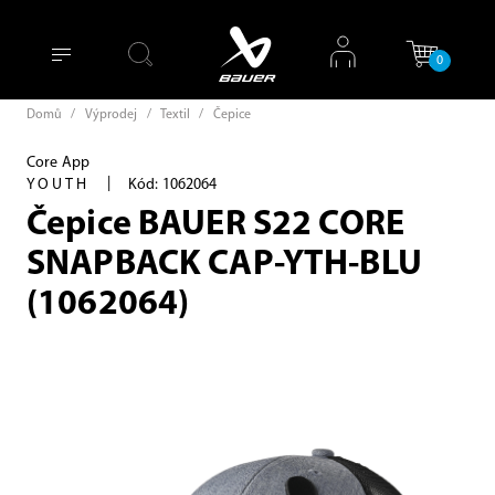
0
Domů
/
Výprodej
/
Textil
/
Čepice
Core App
|
YOUTH
Kód: 1062064
Čepice BAUER S22 CORE
SNAPBACK CAP-YTH-BLU
(1062064)