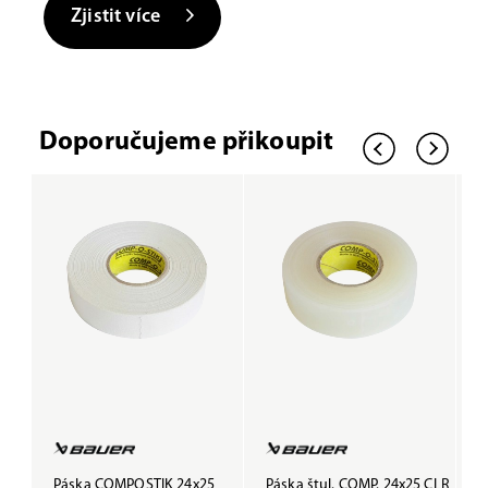
Zjistit více
Doporučujeme přikoupit
Páska COMPOSTIK 24x25
Páska štul. COMP. 24x25 CLR
P