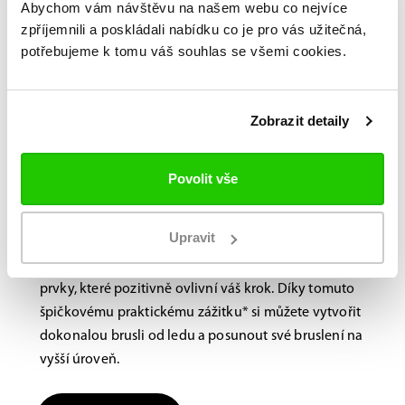
Abychom vám návštěvu na našem webu co nejvíce
zpříjemnili a poskládali nabídku co je pro vás užitečná,
potřebujeme k tomu váš souhlas se všemi cookies.
Bauer FITLAB
Brusle na míru?
Navštivte nás na
Zobrazit detaily
prodejně.
Povolit vše
Laboratoř BAUER FitLab, navržená s důrazem na
výkon, využívá novou, nejmodernější technologii
Upravit
skenování, která identifikuje jedinečné vlastnosti
vašich nohou a doporučuje různé výkonnostní
prvky, které pozitivně ovlivní váš krok. Díky tomuto
špičkovému praktickému zážitku* si můžete vytvořit
dokonalou brusli od ledu a posunout své bruslení na
vyšší úroveň.