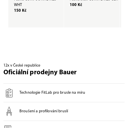
WHT
100 Kč
B
150 Kč
1
12x v České republice
Oficiální prodejny Bauer
Technologie FitLab pro brusle na míru
Broušení a profilování bruslí