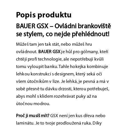
Popis produktu
BAUER GSX – Ovládni brankoviště
se stylem, co nejde přehlédnout!
Můžeš tam jen tak stát, nebo můžeš hru
ovládnout.
BAUER GSX
je hůl pro gólmany, kteří
chtějí profi technologie, ale nepotřebují kvůli
tomu vyloupit banku. Tahle hokejka kombinuje
lehkou konstrukci s designem, který seká oči
všem útočníkům v lize. Je lehká, je pevná a má v
sobě přesně tu dávku drzosti, kterou potřebuješ,
abys mohl s klidem rozehrávat puky až na
útočnou modrou.
Proč ji musíš mít?
GSX není jen kus dřeva nebo
laminátu. Je to tvoje prodloužená ruka. Díky