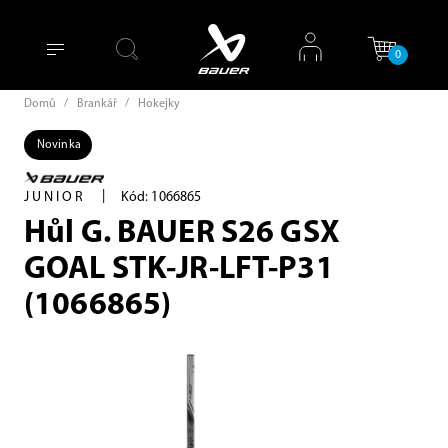
0
Domů
/
Brankář
/
Hokejky
Novinka
|
JUNIOR
Kód: 1066865
Hůl G. BAUER S26 GSX
GOAL STK-JR-LFT-P31
(1066865)