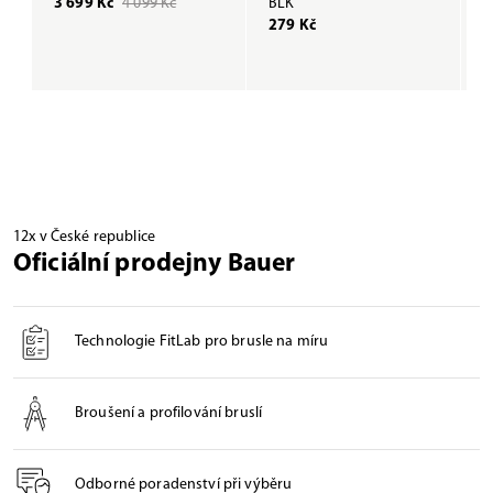
3 699 Kč
4 099 Kč
BLK
R
279 Kč
2
12x v České republice
Oficiální prodejny Bauer
Technologie FitLab pro brusle na míru
Broušení a profilování bruslí
Odborné poradenství při výběru