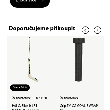
Zjistit více
Doporučujeme přikoupit
Sleva 10 %
JUNIOR
Hůl G. Elite Jr LFT
Grip TM CG GOALIE WRAP
G