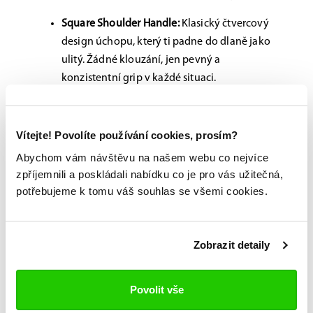
Square Shoulder Handle:
Klasický čtvercový
design úchopu, který ti padne do dlaně jako
ulitý. Žádné klouzání, jen pevný a
konzistentní grip v každé situaci.
Expancel® Blade:
Ultralehká čepel, která
neváží skoro nic, ale vydrží nesmysl. Navíc
Vítejte! Povolíte používání cookies, prosím?
dál snižuje vibrace při každém zákroku nebo
Abychom vám návštěvu na našem webu co nejvíce
rozehrávce.
zpříjemnili a poskládali nabídku co je pro vás užitečná,
potřebujeme k tomu váš souhlas se všemi cookies.
Rounded Toe:
Zaoblená špička čepele není
na ozdobu – díky ní budeš sbírat puky u
mantinelu a rozehrávat s přesností chirurga.
Zobrazit detaily
Možnost vyzkoušení a výběru na míru na
Povolit vše
jedné z prodejen