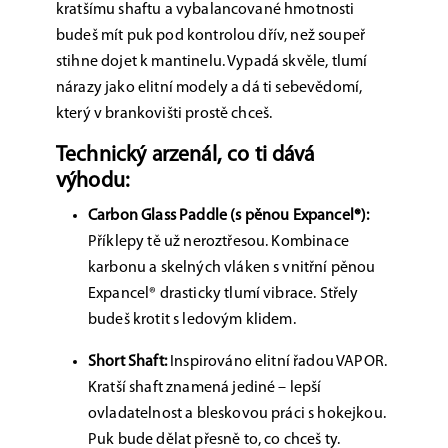
kratšímu shaftu a vybalancované hmotnosti
budeš mít puk pod kontrolou dřív, než soupeř
stihne dojet k mantinelu. Vypadá skvěle, tlumí
nárazy jako elitní modely a dá ti sebevědomí,
který v brankovišti prostě chceš.
Technický arzenál, co ti dává
výhodu:
Carbon Glass Paddle (s pěnou Expancel®):
Příklepy tě už neroztřesou. Kombinace
karbonu a skelných vláken s vnitřní pěnou
Expancel® drasticky tlumí vibrace. Střely
budeš krotit s ledovým klidem.
Short Shaft:
Inspirováno elitní řadou VAPOR.
Kratší shaft znamená jediné – lepší
ovladatelnost a bleskovou práci s hokejkou.
Puk bude dělat přesně to, co chceš ty.