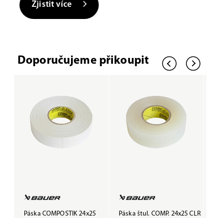
Zjistit více
Doporučujeme přikoupit
Páska COMPOSTIK 24x25
Páska štul. COMP. 24x25 CLR
P