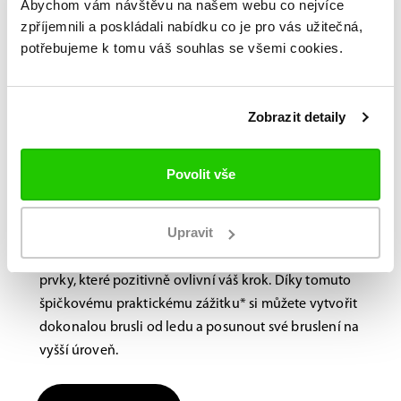
Abychom vám návštěvu na našem webu co nejvíce
zpříjemnili a poskládali nabídku co je pro vás užitečná,
potřebujeme k tomu váš souhlas se všemi cookies.
Bauer FITLAB
Brusle na míru?
Navštivte nás na
Zobrazit detaily
prodejně.
Povolit vše
Laboratoř BAUER FitLab, navržená s důrazem na
výkon, využívá novou, nejmodernější technologii
Upravit
skenování, která identifikuje jedinečné vlastnosti
vašich nohou a doporučuje různé výkonnostní
prvky, které pozitivně ovlivní váš krok. Díky tomuto
špičkovému praktickému zážitku* si můžete vytvořit
dokonalou brusli od ledu a posunout své bruslení na
vyšší úroveň.