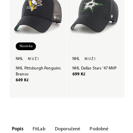
Novinka
NHL
NHL
N
MUŽI
MUŽI
NHL Pittsburgh Penguins
NHL Dallas Stars ’47 MVP
NH
Branso
699 Kč
6
649 Kč
Popis
FitLab
Doporučené
Podobné