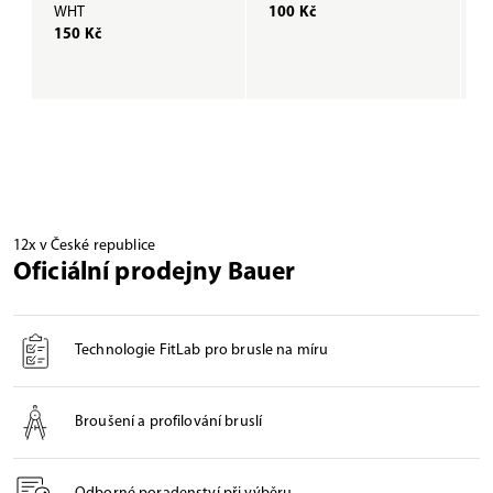
WHT
100 Kč
B
150 Kč
1
12x v České republice
Oficiální prodejny Bauer
Technologie FitLab pro brusle na míru
Broušení a profilování bruslí