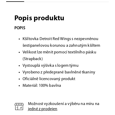
Popis produktu
POPIS
Kšiltovka Detroit Red Wings s nezpevněnou
šestipanelovou korunou a zahnutým kšiltem
Velikost lze měnit pomocí textilního pásku
(Strapback)
Vystouplá výšivka s logem týmu
Vyrobeno z předeprané bavlněné tkaniny
Oficiálně licencovaný produkt
Materiál: 100% bavlna
Možnost vyzkoušení a výběru na míru na
jedné z prodejen