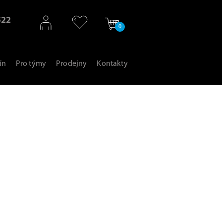
522
0
ín
Pro týmy
Prodejny
Kontakty