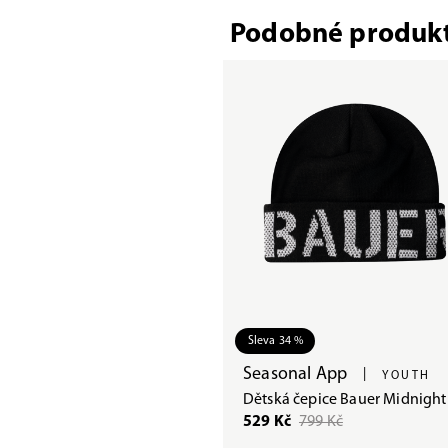
Podobné produk
Sleva 34 %
Seasonal App
|
YOUTH
Dětská čepice Bauer Midnight
529 Kč
799 Kč