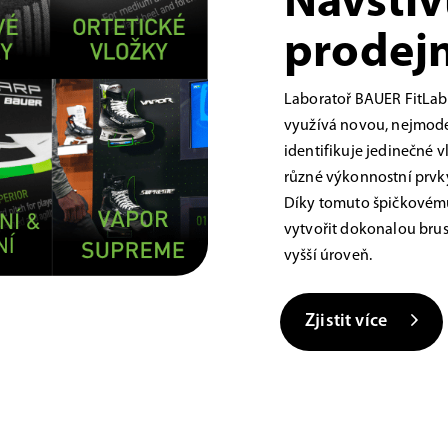
Navštiv
prodejn
Laboratoř BAUER FitLab
využívá novou, nejmoder
identifikuje jedinečné 
různé výkonnostní prvky,
Díky tomuto špičkovému
vytvořit dokonalou brus
vyšší úroveň.
Zjistit více