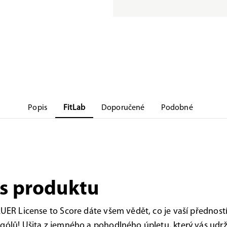
Popis
FitLab
Doporučené
Podobné
s produktu
AUER License to Score dáte všem vědět, co je vaší předností 
gólů! Ušita z jemného a pohodlného úpletu, který vás udrží