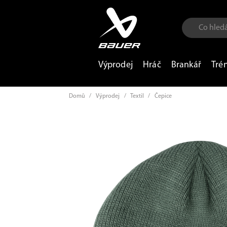
Výprodej
Hráč
Brankář
Tré
Domů
/
Výprodej
/
Textil
/
Čepice