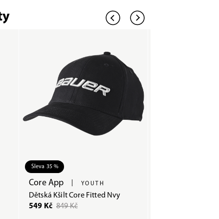
ty
Sleva 35 %
Sleva 38 %
Core App
Seasonal App
|
|
YOUTH
Dětská Kšilt Core Fitted Nvy
Kšiltovka Snapsho
549 Kč
849 Kč
499 Kč
799 Kč