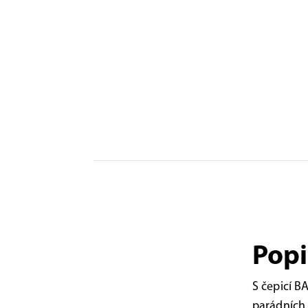
Popi
S čepicí B
parádních 