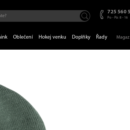
725 560 
Po - Pá: 8 - 16
nink
Oblečení
Hokej venku
Doplňky
Řady
Magaz