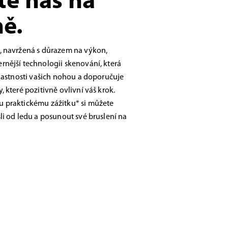
te nás na
ě.
, navržená s důrazem na výkon,
nější technologii skenování, která
vlastnosti vašich nohou a doporučuje
 které pozitivně ovlivní váš krok.
 praktickému zážitku* si můžete
li od ledu a posunout své bruslení na