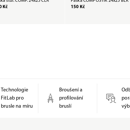
ka štul. COMP. 24x25 CLR
Páska COMPOSTIK 24x25 BLK
0 Kč
150 Kč
Technologie
Broušení a
Od
FitLab pro
profilování
por
brusle na míru
bruslí
výb