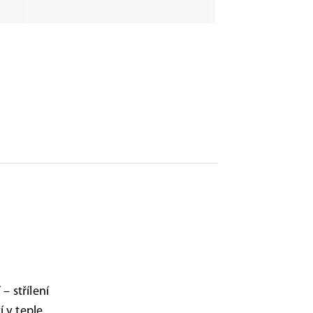
– střílení
 v teple