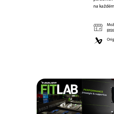
na každém 
Mož
pro
Orig